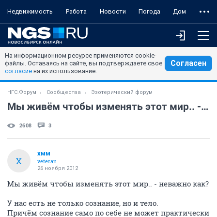
Недвижимость
Работа
Новости
Погода
Дом
На информационном ресурсе применяются cookie-
Согласен
файлы. Оставаясь на сайте, вы подтверждаете свое
согласие
на их использование.
НГС.Форум
Сообщества
Эзотерический форум
Мы живём чтобы изменять этот мир.. - неважно как?
2608
3
хмм
Х
veteran
26 ноября 2012
Мы живём чтобы изменять этот мир.. - неважно как?
У нас есть не только сознание, но и тело.
Причём сознание само по себе не может практически