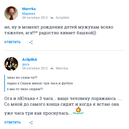
Кстате моя бывшая супруга рожала, на улице минус
сорок девять было... я ее как роддом отвез, пешком
шел аж фалломрфировал от холода .... хотя идти от 2-
го роддома (ГПНТБ) до Южного Вокзала надо было
всего...
двое перчаток аш одел... а потом меня и братца на
Кирова ЕДИНСТВЕННЫЙ ДОБРОДУШНО-
СКИТАЮЩЕЙСЯ таксист подобрал и отвез
БЕСПЛАТНО!!!!
Хотя что вас "Тёток" (имею в виду всех женщин
)
спрашивать, что вы делали в момент рождения
детей.... Примерно все одно и тоже...А вот если
мужикофф расспросить... тут я думаю на пару кофеен
рассказов хватит
ОТВЕТИТЬ
Marrrka
Марина
04 октября 2012
Лава_Лагуна