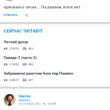
с прививками такая, значит, хрень- они делаются на
основе прошлогодних вирусов. Потому что их пол-
года культивировать надо. Пока новый вирус
откультивируешь- лето наступит. Потому против
прошлогоднего типа вируса она подействует. Ну а
коль чего нового прилетит- то извиняйте, вакцин
нема
А вообще- я стараюсь детей прививать, если есть
возможность. Вокруг столько дерьма летает- нужно
по максимуму защищаться
ОТВЕТИТЬ
skat08
guru
03 октября 2012
Marrrka
не наааадо о спиртном* жалобно так
вчера то ли пиво несвежее, то ли пирожок виноват....
похмелья не было больше десяти лет, и тут такая хрень...
недавно отпустило только
решил продолжить твоё вчерашнее начинание,