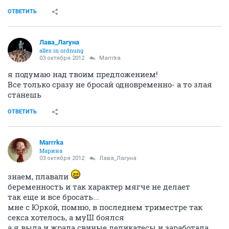
до рождения дочери я могла пить все, даже спирт (
тогда был Роял). После ее рождения перестала даже
запах водочный переносить, не то, что пить. После
рождения сына я вообще перестала переносить
алкоголь
. Могу пива попить, но немного. От
шампанского изжога, от вина тошнит
Про крепкие
напитки вообще молчу. Курить бросила 5 лет назад...
Вот оно чо! Я и думаю- чего спина чешется! А это
крылья прорезаются...
ОТВЕТИТЬ
Заруна
З
veteran
03 октября 2012
Лава_Лагуна
насчет крыльев...они, кстати, в тонком плане есть...
у людей я имею в виду, только у большинства
сложены и не используются...
ОТВЕТИТЬ