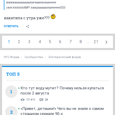
Марина
04 октября 2012
Marrrka
ууутраааатумаааанннаееееее
уууутрааааасидоооооеееееее
нииивыыыыыыпичааальныеееее
снегААААААМ!!! пакрыыыытыееееее)))))
ОТВЕТИТЬ
Marrrka
Марина
04 октября 2012
Marrrka
хдеба взять мне бабу, бабу молодую
с бескорыстным серццем, с чистаю душой!
тонким ынтиллектом, скромное натурой
добрамы глазами да жопушкой бальшой!!!
Показать спойлер
ОТВЕТИТЬ