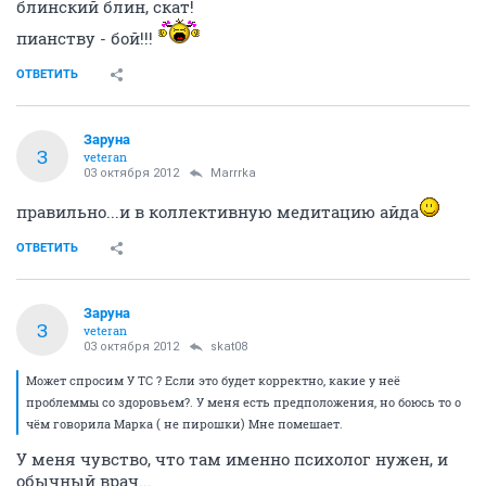
только без пирошкофф!
ОТВЕТИТЬ
Заруна
З
veteran
03 октября 2012
skat08
вот любопытство меня мучит - ты какими-нибудь
медитациями-практиками увлекаешься?
ОТВЕТИТЬ
skat08
guru
03 октября 2012
Заруна
признаюсь чесна.... На данном этапе нет.
ОТВЕТИТЬ
СЕЙЧАС ЧИТАЮТ