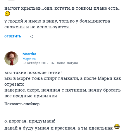
З
veteran
03 октября 2012
Marrrka
правильно...и в коллективную медитацию айда
ОТВЕТИТЬ
Заруна
З
veteran
03 октября 2012
skat08
Может спросим У ТС ? Если это будет корректно, какие у неё
проблеммы со здоровьем?. У меня есть предположения, но боюсь то о
чём говорила Марка ( не пирошки) Мне помешает.
У меня чувство, что там именно психолог нужен, и
обычный врач...
ОТВЕТИТЬ
Лава_Лагуна
alles in ordnung
03 октября 2012
Marrrka