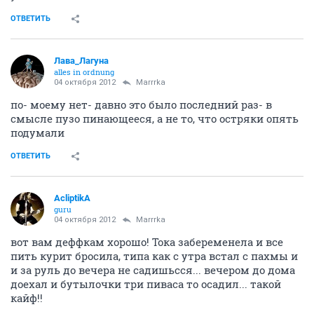
я подумаю над твоим предложением!
Все только сразу не бросай одновременно- а то злая
станешь
ОТВЕТИТЬ
Marrrka
Марина
03 октября 2012
Лава_Лагуна
знаем, плавали
беременность и так характер мягче не делает
так еще и все бросать...
мне с Юркой, помню, в последнем триместре так
секса хотелось, а муШ боялся
а я выла и жрала свиные деликатесы и заработала
панкреатит
ОТВЕТИТЬ
Лава_Лагуна
alles in ordnung