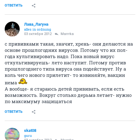
НГС.Форум
Сообщества
Эзотерический форум
КОФЕЙНЯ (часть 9)
330619
1000
1
2
3
4
5
6
7
8
...
21
Автоинформатор
guru
03 октября 2012
Продолжение топика
"КОФЕЙНЯ (часть 8)"
ОТВЕТИТЬ
SUICIDAL
guru