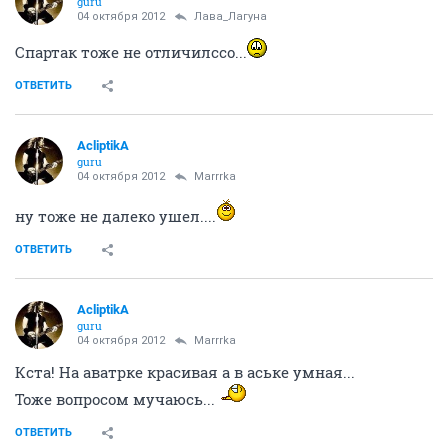
ОТВЕТИТЬ
AcliptikA
guru
04 октября 2012
Лава_Лагуна
Ну мне тоже 36 так чта вроде не сильно древние то...
ОТВЕТИТЬ
Лава_Лагуна
alles in ordnung
04 октября 2012
AcliptikA
НЕВА- овно овно овно
ОТВЕТИТЬ
AcliptikA
guru
04 октября 2012
AcliptikA