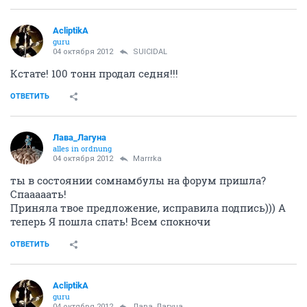
Зент продул 3:2...Шляпо.......
ОТВЕТИТЬ
Marrrka
Марина
04 октября 2012
AcliptikA
моему 40, ща прибудет
я спать пошла, всем чмоке)))
ОТВЕТИТЬ
AcliptikA
guru
04 октября 2012
Лава_Лагуна
Спартак тоже не отличилссо...
ОТВЕТИТЬ