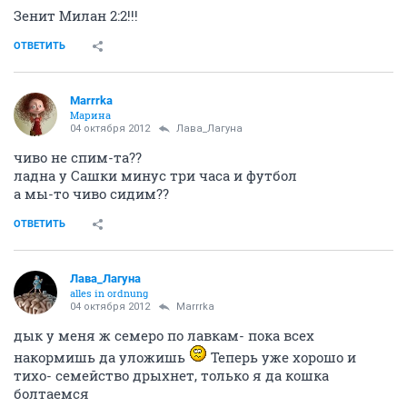
03 октября 2012
Marrrka
муж боялся??? Ржу
ОТВЕТИТЬ
Marrrka
Марина
03 октября 2012
Лава_Лагуна
вот ты ржош...
а я на стенки лезла от распирающих еротических
желаниев и фантазиев!!!!
кабыб не пинающееся пузо - снасиловала бы
супротив воли мужней)))
у тя не было такого?
ОТВЕТИТЬ
Лава_Лагуна
alles in ordnung
04 октября 2012
Marrrka