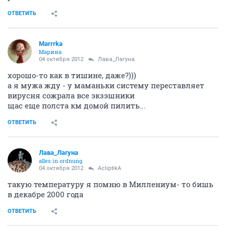
04 октября 2012
Лава_Лагуна
чиво не спим-та??
ладна у Сашки минус три часа и футбол
а мы-то чиво сидим??
ОТВЕТИТЬ
Лава_Лагуна
alles in ordnung
04 октября 2012
Marrrka
дык у меня ж семеро по лавкам- пока всех
накормишь да уложишь
Теперь уже хорошо и
тихо- семейство дрыхнет, только я да кошка
болтаемся
ОТВЕТИТЬ
AcliptikA
guru
04 октября 2012
Лава_Лагуна