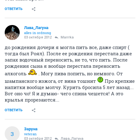
Летний дозор
179370
983
Тамада-3 (часть 2)
173023
998
Заброшеная ракетная база под Пашино
100537
287
Marrrka
Марина
03 октября 2012
skat08
блинский блин, скат!
пианству - бой!!!
ОТВЕТИТЬ
Заруна