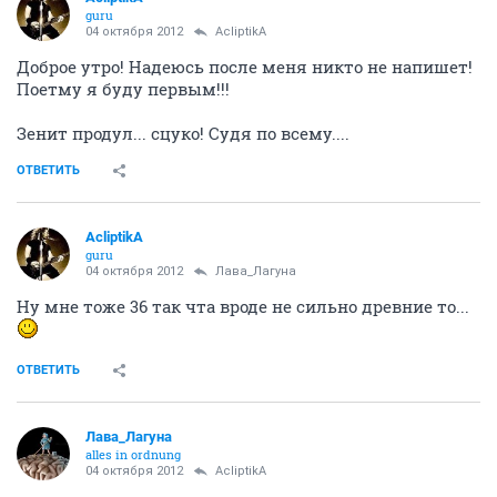
а еще не скромный вопрос скока вашим мужьям лет?
А то может я совсем молодой (скромно) по с
равнению с ними ? Или старый?...
ОТВЕТИТЬ
Marrrka
Марина
04 октября 2012
Лава_Лагуна
Лена, у тебя одновременно несколько мужей???
ВОТЭТАДАААААА)))))))
ОТВЕТИТЬ
AcliptikA
guru
04 октября 2012
Marrrka
"
Древний
" еще книгу такую написали....
ОТВЕТИТЬ