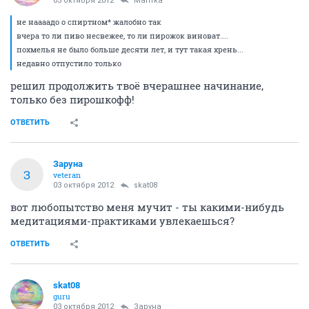
03 октября 2012
Автоинформатор
С переездом. Тут и музоне был эпичный. The Final
Countdown - Лайбах, пиво и капусто
ОТВЕТИТЬ
Marrrka
Марина
03 октября 2012
SUICIDAL
не наааадо о спиртном* жалобно так
вчера то ли пиво несвежее, то ли пирожок виноват....
похмелья не было больше десяти лет, и тут такая
хрень...
недавно отпустило только
ОТВЕТИТЬ
Лава_Лагуна
alles in ordnung
03 октября 2012
Marrrka