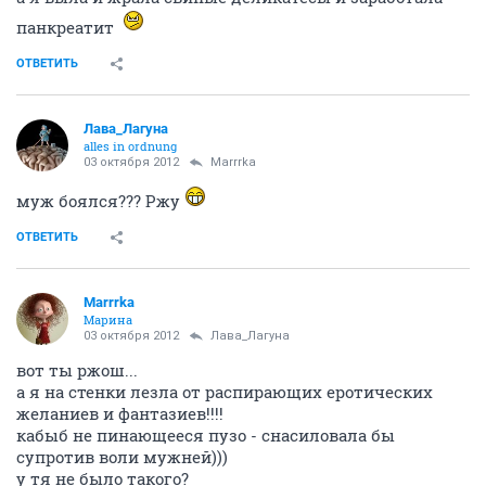
Marrrka
Марина
03 октября 2012
Лава_Лагуна
мы такие похожие тетки!
мы в морге тожа спирт глыкали, а после Марьи как
отрезало
наверное, скоро, начиная с пятницы, начну бросать
все вредные привычки
Показать спойлер
о, дорогая, придумала!
давай я буду умная и красивая, а ты идеальная
ОТВЕТИТЬ
Лава_Лагуна
alles in ordnung
03 октября 2012
Marrrka