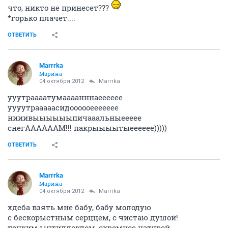
ОТВЕТИТЬ
Лава_Лагуна
alles in ordnung
04 октября 2012
Marrrka
ты в состоянии сомнамбулы на форум пришла?
Спааааать!
Приняла твое предложение, исправила подпись))) А
теперь Я пошла спать! Всем спокночи
ОТВЕТИТЬ
AcliptikA
guru
04 октября 2012
Лава_Лагуна
А кстате про гипноз знаешь? Умеешь? Может меня
кто загипнотизирует... Скока не пытались не
помогло....
ОТВЕТИТЬ