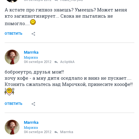
AcliptikA
guru
04 октября 2012
Marrrka
ну тоже не далеко ушел....
ОТВЕТИТЬ
AcliptikA
guru
04 октября 2012
Marrrka
Кста! На аватрке красивая а в аське умная...
Тоже вопросом мучаюсь...
ОТВЕТИТЬ
AcliptikA
guru
04 октября 2012
SUICIDAL
Кстате! 100 тонн продал седня!!!