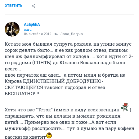
по- моему нет- давно это было последний раз- в
смысле пузо пинающееся, а не то, что остряки опять
подумали
ОТВЕТИТЬ
AcliptikA
guru
04 октября 2012
Marrrka
вот вам деффкам хорошо! Тока забеременела и все
пить курит бросила, типа как с утра встал с пахмы и
и за руль до вечера не садишьсся... вечером до дома
доехал и бутылочки три пиваса то осадил... такой
кайф!!
Зенит Милан 2:2!!!
ОТВЕТИТЬ
Marrrka
Марина