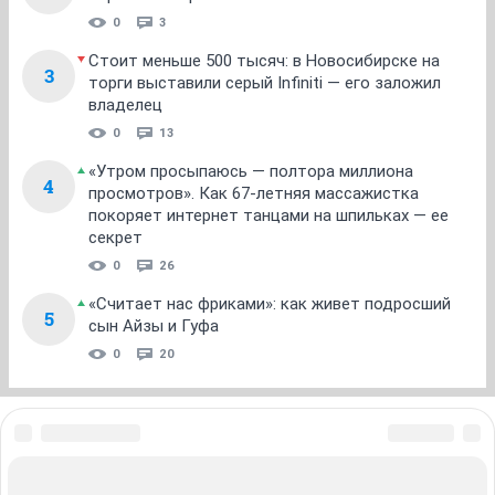
Заруна
З
veteran
04 октября 2012
Автоинформатор
насчет смерти...кто-то мне говорил, что озвучивать
дату смерти подсудное дело...решила сейчас
правовую базу найти по этому вопросу...и
ничего....может соврали?
ОТВЕТИТЬ
Лава_Лагуна
alles in ordnung
04 октября 2012
Marrrka
ууутраааатумаааанннаееееее
уууутрааааасидоооооеееееее
нииивыыыыыыпичааальныеееее
снегААААААМ!!! пакрыыыытыееееее)))))
накатила с утра уже???
ОТВЕТИТЬ