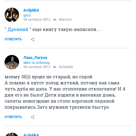
ОТВЕТИТЬ
AcliptikA
guru
04 октября 2012
Лава_Лагуна
Точняк! Ишо ЦУМ сгорел...
ОТВЕТИТЬ
Marrrka
Марина
04 октября 2012
AcliptikA
хренасе у вас память!
фигасе вы древние)))
ОТВЕТИТЬ
AcliptikA
guru
04 октября 2012
Лава_Лагуна