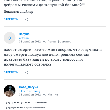
Marrrka
Марина
04 октября 2012
AcliptikA
боброеутро, друзья мои!!
хочу кофе - а мну дитя оседлало и вниз не пускает....
Ктонить сжальтесь над Марочкой, принесите кооофе!!
ОТВЕТИТЬ
Marrrka
Марина
04 октября 2012
Marrrka
что, никто не принесет???
*горько плачет....
ОТВЕТИТЬ
Marrrka