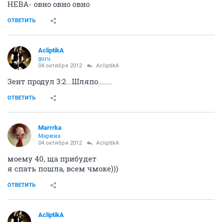
Лава_Лагуна
alles in ordnung
04 октября 2012
AcliptikA
моему 36))) вроде не старый, но седой
А помню я ентот холод жуткий, потому как сама
чуть дуба не дала. У нас отопление отключили! И 4
дня его не было! Дети ходили в валенках дома,
салаты новогодние на столе корочкой ледяной
покрывались.Зато мужики трезвели быстро
ОТВЕТИТЬ
AcliptikA
guru
04 октября 2012
AcliptikA
Доброе утро! Надеюсь после меня никто не напишет!
Поетму я буду первым!!!
Зенит продул... сцуко! Судя по всему....