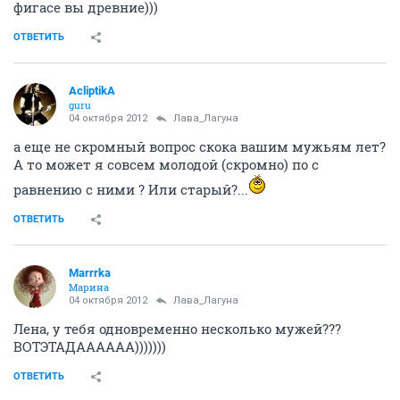
ОТВЕТИТЬ
AcliptikA
guru
04 октября 2012
Marrrka
чиво не спим-та??
ладна у Сашки минус три часа и футбол
а мы-то чиво сидим??
Ога и лЮлька + 3 часа... ваще человеку поражаюсь ....
Со мной до самого конца сидит и когда я встаю она
уже часа три как проснулась...
ОТВЕТИТЬ
Лава_Лагуна
alles in ordnung
04 октября 2012
Marrrka
ага))) уезжаешь в роддом- дома полный бар.
Приезжаешь- пустой. Совсем