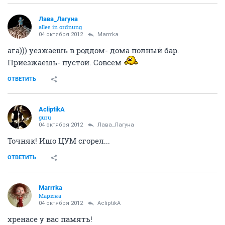
хорошо-то как в тишине, даже?)))
а я мужа жду - у маманьки систему переставляет
вирусня сожрала все экзэшники
щас еще полста км домой пилить...
ОТВЕТИТЬ
Лава_Лагуна
alles in ordnung
04 октября 2012
AcliptikA
такую температуру я помню в Миллениум- то бишь
в декабре 2000 года
ОТВЕТИТЬ
Marrrka
Марина
04 октября 2012
AcliptikA
не, ну в момент рождения детей мужукам всяко
тяжелее, ага!!!* радостно кивает башкой))