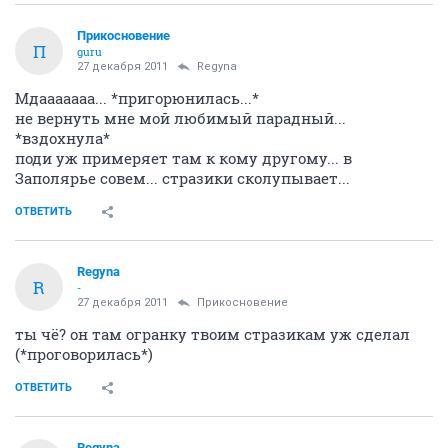
Прикосновение
П
guru
27 декабря 2011
Regyna
Мдааааааа... *пригорюнилась...*
не вернуть мне мой любимый парадный...
*вздохнула*
поди уж примеряет там к кому другому... в
Заполярье совем... стразики сколупывает...
ОТВЕТИТЬ
Regyna
R
-
27 декабря 2011
Прикосновение
ты чё? он там огранку твоим стразикам уж сделал
(*проговорилась*)
ОТВЕТИТЬ
Regyna