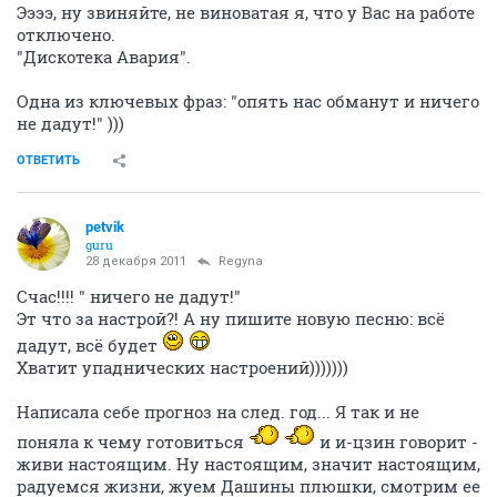
Ээээ, ну звиняйте, не виноватая я, что у Вас на работе
отключено.
"Дискотека Авария".
Одна из ключевых фраз: "опять нас обманут и ничего
не дадут!" )))
ОТВЕТИТЬ
petvik
guru
28 декабря 2011
Regyna
Счас!!!! " ничего не дадут!"
Эт что за настрой?! А ну пишите новую песню: всё
дадут, всё будет
Хватит упаднических настроений)))))))
Написала себе прогноз на след. год... Я так и не
поняла к чему готовиться
и и-цзин говорит -
живи настоящим. Ну настоящим, значит настоящим,
радуемся жизни, жуем Дашины плюшки, смотрим ее