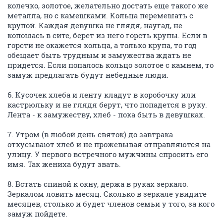
колечко, золотое, желательно достать еще такого же
металла, но с камешками. Кольца перемешать с
крупой. Каждая девушка не глядя, наугад, не
копошась в сите, берет из него горсть крупы. Если в
горсти не окажется кольца, а только крупа, то год
обещает быть трудным и замужества ждать не
придется. Если попалось кольцо золотое с камнем, то
замуж предлагать будут небедные люди.
6. Кусочек хлеба и ленту кладут в коробочку или
кастрюльку и не глядя берут, что попадется в руку.
Лента - к замужеству, хлеб - пока быть в девушках.
7. Утром (в любой день святок) до завтрака
откусывают хлеб и не прожевывая отправляются на
улицу. У первого встречного мужчины спросить его
имя. Так жениха будут звать.
8. Встать спиной к окну, держа в руках зеркало.
Зеркалом ловить месяц. Сколько в зеркале увидите
месяцев, столько и будет членов семьи у того, за кого
замуж пойдете.