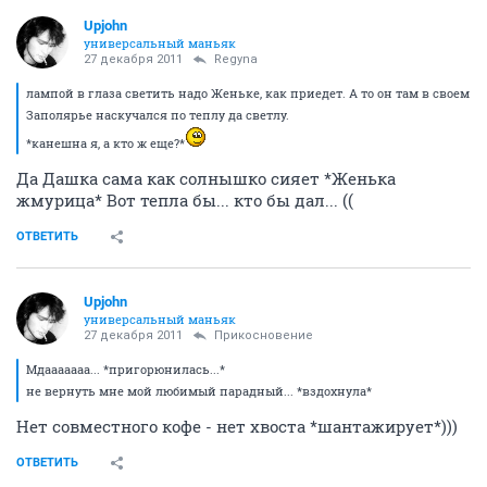
Upjohn
универсальный маньяк
27 декабря 2011
Regyna
лампой в глаза светить надо Женьке, как приедет. А то он там в своем
Заполярье наскучался по теплу да светлу.
*канешна я, а кто ж еще?*
Да Дашка сама как солнышко сияет *Женька
жмурица* Вот тепла бы... кто бы дал... ((
ОТВЕТИТЬ
Upjohn
универсальный маньяк
27 декабря 2011
Прикосновение
Мдааааааа... *пригорюнилась...*
не вернуть мне мой любимый парадный... *вздохнула*
Нет совместного кофе - нет хвоста *шантажирует*)))
ОТВЕТИТЬ