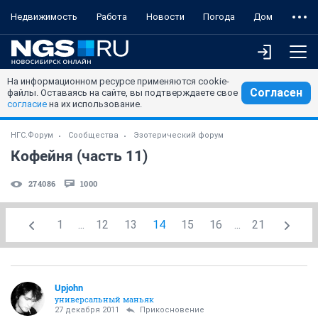
Недвижимость
Работа
Новости
Погода
Дом
На информационном ресурсе применяются cookie-
Согласен
файлы. Оставаясь на сайте, вы подтверждаете свое
согласие
на их использование.
НГС.Форум
Сообщества
Эзотерический форум
Кофейня (часть 11)
274086
1000
1
...
12
13
14
15
16
...
21
Upjohn
универсальный маньяк
27 декабря 2011
Прикосновение