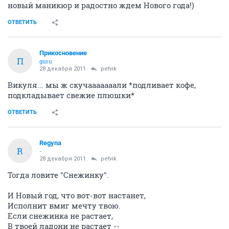
новый маникюр и радостно ждем Нового года!)
ОТВЕТИТЬ
Прикосновение
П
guru
28 декабря 2011
petvik
Викуля... мы ж скучааааааали *подливает кофе,
подкладывает свежие плюшки*
ОТВЕТИТЬ
Regyna
R
-
28 декабря 2011
petvik
Тогда ловите "Снежинку".
И Новый год, что вот-вот настанет,
Исполнит вмиг мечту твою.
Если снежинка не растает,
В твоей ладони не растает --