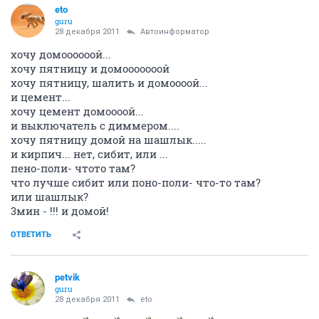
eto
guru
28 декабря 2011
Автоинформатор
хочу домоооооой...
хочу пятницу и домооооооой
хочу пятницу, шалить и домоооой...
и цемент...
хочу цемент домоооой...
и выключатель с диммером....
хочу пятницу домой на шашлык.....
и кирпич... нет, сибит, или ...
пено-поли- чтото там?
что лучше сибит или поно-поли- что-то там?
или шашлык?
3мин - !!! и домой!
ОТВЕТИТЬ
petvik
guru
28 декабря 2011
eto