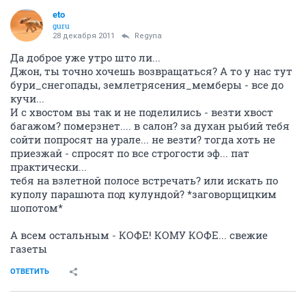
eto
guru
28 декабря 2011
Regyna
Да доброе уже утро што ли...
Джон, ты точно хочешь возвращаться? А то у нас тут
бури_снегопады, землетрясения_мемберы - все до
кучи...
И с хвостом вы так и не поделились - везти хвост
багажом? померзнет.... в салон? за духан рыбий тебя
сойти попросят на урале... не везти? тогда хоть не
приезжай - спросят по все строгости эф... пат
практически...
тебя на взлетной полосе встречать? или искать по
куполу парашюта под кулундой? *заговорщицким
шопотом*
А всем остальным - КОФЕ! КОМУ КОФЕ... свежие
газеты
ОТВЕТИТЬ