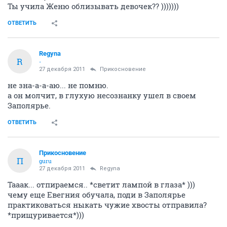
Ты учила Женю облизывать девочек?? )))))))
ОТВЕТИТЬ
Regyna
R
-
27 декабря 2011
Прикосновение
не зна-а-а-аю... не помню.
а он молчит, в глухую несознанку ушел в своем
Заполярье.
ОТВЕТИТЬ
Прикосновение
П
guru
27 декабря 2011
Regyna
Тааак... отпираемся.. *светит лампой в глаза* )))
чему еще Евегния обучала, поди в Заполярье
практиковаться ныкать чужие хвосты отправила?
*прищуривается*)))