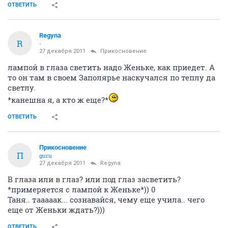
ОТВЕТИТЬ
Regyna
R
-
27 декабря 2011
Прикосновение
лампой в глаза светить надо Женьке, как приедет. А
то он там в своем Заполярье наскучался по теплу да
светлу.
*канешна я, а кто ж еще?*
ОТВЕТИТЬ
Прикосновение
П
guru
27 декабря 2011
Regyna
В глаза или в глаз? или под глаз засветить?
*примеряется с лампой к Женьке*)) 0
Таня.. тааааак... сознавайся, чему еще учила.. чего
еще от Женьки ждать?)))
ОТВЕТИТЬ