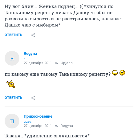
Ну вот блин... Женька подлец... (( *кинулся по
Танькиному рецепту лизать Дашку чтобы не
развозила сырость и не расстраивалась, наливает
Дашке чаю с имбирем*
ОТВЕТИТЬ
Regyna
R
-
27 декабря 2011
Upjohn
по какому еще такому Танькиному рецепту?
ОТВЕТИТЬ
Прикосновение
П
guru
27 декабря 2011
Regyna
Таааня.. *удивленно оглядывается*