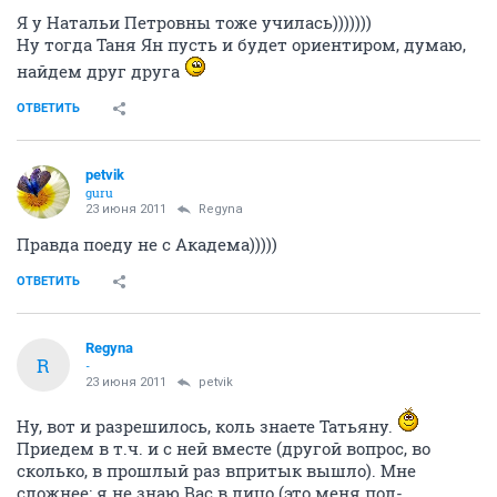
Я у Натальи Петровны тоже училась)))))))
Ну тогда Таня Ян пусть и будет ориентиром, думаю,
найдем друг друга
ОТВЕТИТЬ
petvik
guru
23 июня 2011
Regyna
Правда поеду не с Академа)))))
ОТВЕТИТЬ
Regyna
R
-
23 июня 2011
petvik
Ну, вот и разрешилось, коль знаете Татьяну.
Приедем в т.ч. и с ней вместе (другой вопрос, во
сколько, в прошлый раз впритык вышло). Мне
сложнее: я не знаю Вас в лицо (это меня пол-