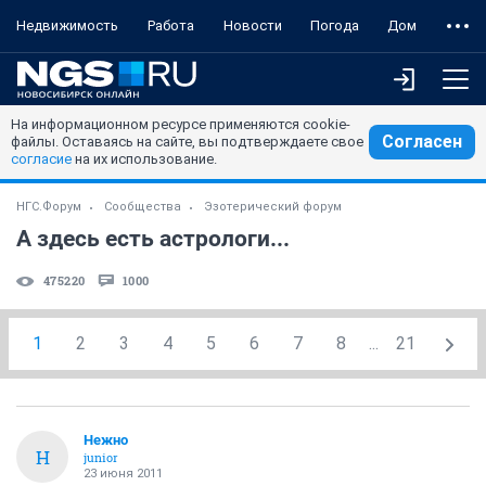
Недвижимость
Работа
Новости
Погода
Дом
На информационном ресурсе применяются cookie-
Согласен
файлы. Оставаясь на сайте, вы подтверждаете свое
согласие
на их использование.
НГС.Форум
Сообщества
Эзотерический форум
А здесь есть астрологи...
475220
1000
1
2
3
4
5
6
7
8
...
21
Нежно
Н
junior
23 июня 2011