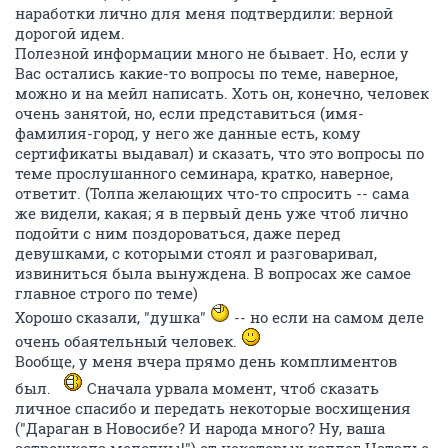
наработки лично для меня подтвердили: верной
дорогой идем.
Полезной информации много не бывает. Но, если у
Вас остались какие-то вопросы по теме, наверное,
можно и на мейл написать. Хоть он, конечно, человек
очень занятой, но, если представиться (имя-
фамилия-город, у него же данные есть, кому
сертификаты выдавал) и сказать, что это вопросы по
теме прослушанного семинара, кратко, наверное,
ответит. (Толпа желающих что-то спросить -- сама
же видели, какая; я в первый день уже чтоб лично
подойти с ним поздороваться, даже перед
девушками, с которыми стоял и разговаривал,
извиниться была вынуждена. В вопросах же самое
главное строго по теме)
Хорошо сказали, "душка"
-- но если на самом деле
очень обаятельный человек.
Вообще, у меня вчера прямо день комплиментов
был.
Сначала урвала момент, чтоб сказать
личное спасибо и передать некоторые восхищения
("Дараган в Новосибе? И народа много? Ну, ваша