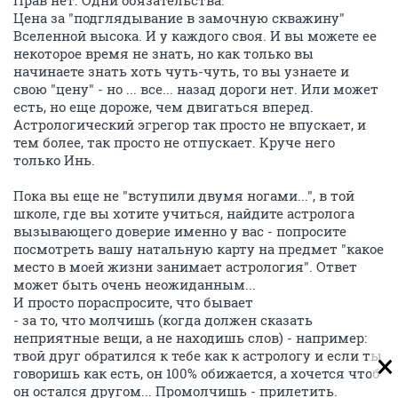
Прав нет. Одни обязательства.
Цена за "подглядывание в замочную скважину"
Вселенной высока. И у каждого своя. И вы можете ее
некоторое время не знать, но как только вы
начинаете знать хоть чуть-чуть, то вы узнаете и
свою "цену" - но ... все... назад дороги нет. Или может
есть, но еще дороже, чем двигаться вперед.
Астрологический эгрегор так просто не впускает, и
тем более, так просто не отпускает. Круче него
только Инь.
Пока вы еще не "вступили двумя ногами...", в той
школе, где вы хотите учиться, найдите астролога
вызывающего доверие именно у вас - попросите
посмотреть вашу натальную карту на предмет "какое
место в моей жизни занимает астрология". Ответ
может быть очень неожиданным...
И просто пораспросите, что бывает
- за то, что молчишь (когда должен сказать
неприятные вещи, а не находишь слов) - например:
твой друг обратился к тебе как к астрологу и если ты
говоришь как есть, он 100% обижается, а хочется чтоб
он остался другом... Промолчишь - прилетить.