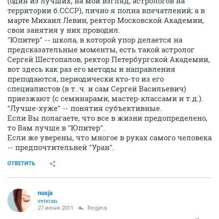
(один из лучших, на мой взгляд, астрологов на
территории б.СССР), лично я полна впечатлений; а в
марте Михаил Левин, ректор Московской Академии,
свои занятия у них проводил.
"Юпитер" -- школа, в которой упор делается на
предсказательные моменты, есть такой астролог
Сергей Шестопалов, ректор Петербургской Академии,
вот здесь как раз его методы и направления
преподаются, периодически кто-то из его
специалистов (в т..ч. и сам Сергей Васильевич)
приезжают (с семинарами, мастер-классами и т.д.).
"Лучше-хуже" -- понятия субъективные.
Если Вы полагаете, что все в жизни предопределено,
то Вам лучше в "Юпитер".
Если же уверены, что многое в руках самого человека
-- предпочтительней "Уран".
ОТВЕТИТЬ
nusja
veteran
27 июня 2011
Regyna