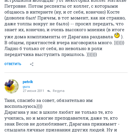
астрошкола молодцы!") от некоторых коллег Наталье
Петровне. Потом респекты от коллег, с которыми
общаюсь в интернете (ну, и от себя, конечно) Косте
(доволен был! Причем, в тот момент, как ни странно,
даже толпы вокруг не было) -- просил передать, что
знает их, конечно, и очень высокого мнения (в итоге
уже дома комплименты от Дарагана раздавала
).
В общем, приятностей вчера наговорила много. )))))))
Ладно б только от себя, но невольно в роли
передатчика выступить пришлось. )))))))
ОТВЕТИТЬ
petvik
guru
27 июня 2011
Regyna
Таня, спасибо за совет, обязательно им
воспользуюсь))))
Дарагана у нас в школе любят не только те, кто
учились, но и многие преподаватели, даже те, кто
знак Весов не долюбливает, Дарагана принимает -
слышала личные признания других людей. Ну и