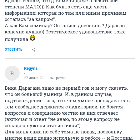
Единственное, что для меня даже в некоторой
степени МАЛО))) Как будто есть еще часть
информации, которая по тем или иным причинам
осталась "за кадром".
А как Вам семинар? Остались довольны? Дараган
конечно душка)) Эстетическое удовольствие тоже
получила
ОТВЕТИТЬ
Regyna
R
-
27 июня 2011
petvik
Вика, Дарагана знаю не первый год и могу сказать,
что он большой умница. И, в данном случае,
подтверждение того, что, чем умнее преподаватель,
тем свободнее держится с аудиторией, не боится
вопросов и совершенно честно на них отвечает
(включая и ответ "не знаю, по этому вопросу не
обладаю нужной статистикой").
Для меня сама по себе тема не новая, поскольку
многие вещи давно использую в работе -- и Костины