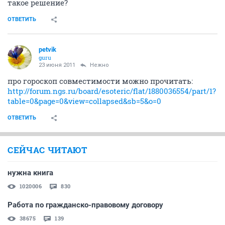
такое решение?
ОТВЕТИТЬ
petvik
guru
23 июня 2011
Нежно
про гороскоп совместимости можно прочитать:
http://forum.ngs.ru/board/esoteric/flat/1880036554/part/1?
table=0&page=0&view=collapsed&sb=5&o=0
ОТВЕТИТЬ
СЕЙЧАС ЧИТАЮТ
нужна книга
1020006
830
Работа по гражданско-правовому договору
38675
139