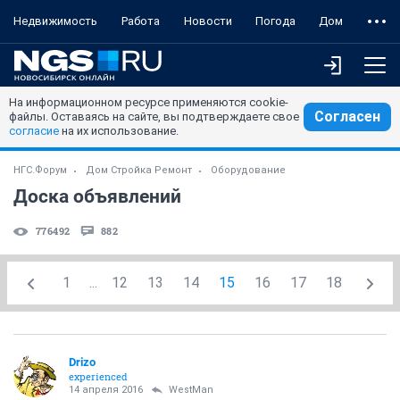
Недвижимость
Работа
Новости
Погода
Дом
На информационном ресурсе применяются cookie-
Согласен
файлы. Оставаясь на сайте, вы подтверждаете свое
согласие
на их использование.
НГС.Форум
Дом Стройка Ремонт
Оборудование
Доска объявлений
776492
882
1
...
12
13
14
15
16
17
18
Drizo
experienced
14 апреля 2016
WestMan