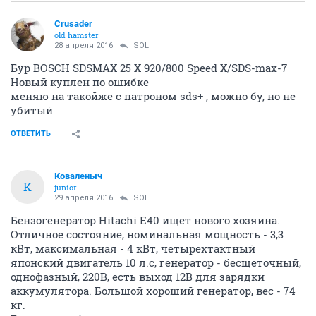
Crusader
old hamster
28 апреля 2016
SOL
Бур BOSCH SDSMAX 25 X 920/800 Speed X/SDS-max-7
Новый куплен по ошибке
меняю на такойже с патроном sds+ , можно бу, но не
убитый
ОТВЕТИТЬ
Коваленыч
К
junior
29 апреля 2016
SOL
Бензогенератор Hitachi E40 ищет нового хозяина.
Отличное состояние, номинальная мощность - 3,3
кВт, максимальная - 4 кВт, четырехтактный
японский двигатель 10 л.с, генератор - бесщеточный,
однофазный, 220В, есть выход 12В для зарядки
аккумулятора. Большой хороший генератор, вес - 74
кг.