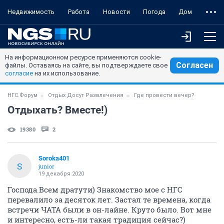
Недвижимость
Работа
Новости
Погода
Дом
На информационном ресурсе применяются cookie-
Согласен
файлы. Оставаясь на сайте, вы подтверждаете свое
согласие
на их использование.
НГС.Форум
Отдых Досуг Развлечения
Где провести вечер?
Отдыхать? Вместе!)
19380
2
Soroka401
S
junior
19 декабря 2020
Господа.Всем дратути) Знакомство мое с НГС
перевалило за десяток лет. Застал те времена, когда
встречи ЧАТА были в он-лайне. Круто было. Вот мне
и интересно, есть-ли такая традиция сейчас?)