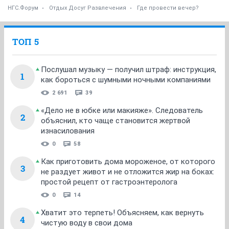
НГС.Форум
Отдых Досуг Развлечения
Где провести вечер?
ТОП 5
Послушал музыку — получил штраф: инструкция,
1
как бороться с шумными ночными компаниями
2 691
39
«Дело не в юбке или макияже». Следователь
2
объяснил, кто чаще становится жертвой
изнасилования
0
58
Как приготовить дома мороженое, от которого
3
не раздует живот и не отложится жир на боках:
простой рецепт от гастроэнтеролога
0
14
Хватит это терпеть! Объясняем, как вернуть
4
чистую воду в свои дома