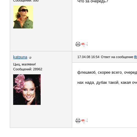
Сообщений: 550
Что за очередь?
katpuna
17.04.08 16:54
Ответ на сообщение
R
Цыц, малявки!
Сообщений: 28962
флешмоб, скорее всего, очере
нах нада, дубак такой, какая о