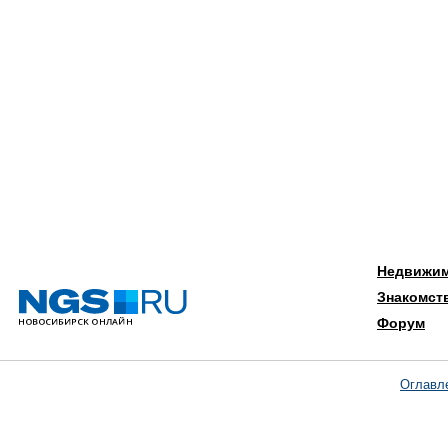
Недвижи
Знакомст
Форум
Оглавл