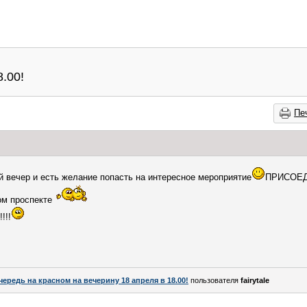
.00!
Пе
ий вечер и есть желание попасть на интересное мероприятие
ПРИСОЕД
ом проспекте
!!!
чередь на красном на вечерину 18 апреля в 18.00!
пользователя
fairytale