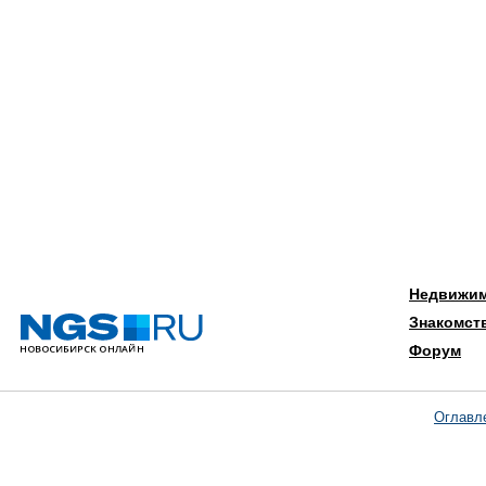
Недвижи
Знакомст
Форум
Оглавл