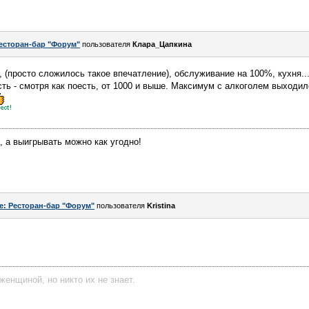
есторан-бар "Форум"
пользователя
Клара_Цапкина
 (просто сложилось такое впечатление), обслуживание на 100%, кухня...
сть - смотря как поесть, от 1000 и выше. Максимум с алкоголем выходил
, а выигрывать можно как угодно!
e: Ресторан-бар "Форум"
пользователя
Kristina
женщиной, но никто их не знает.