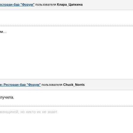
есторан-бар "Форум"
пользователя
Клара_Цапкина
и...
e: Ресторан-бар "Форум"
пользователя
Chuck_Norris
олучила.
женщиной, но никто их не знает.