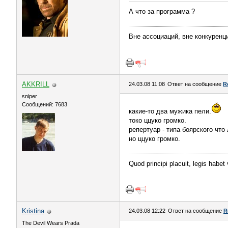
А что за программа ?
Вне ассоциаций, вне конкуренци
AKKRILL
24.03.08 11:08
Ответ на сообщение
R
sniper
Сообщений: 7683
какие-то два мужика пели.
токо ццуко громко.
репертуар - типа боярского что 
но ццуко громко.
Quod principi placuit, legis habet
Kristina
24.03.08 12:22
Ответ на сообщение
R
The Devil Wears Prada