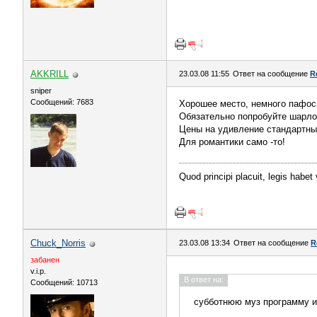
AKKRILL
23.03.08 11:55
Ответ на сообщение
R
sniper
Сообщений: 7683
Хорошее место, немного пафос
Обязательно попробуйте шарлот
Цены на удивление стандартны
Для романтики само -то!
Quod principi placuit, legis habet
Chuck_Norris
23.03.08 13:34
Ответ на сообщение
R
забанен
v.i.p.
В ответ на:
Сообщений: 10713
субботнюю муз программу и