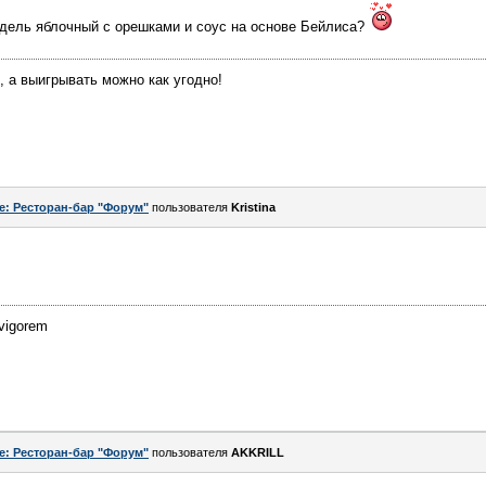
дель яблочный с орешками и соус на основе Бейлиса?
, а выигрывать можно как угодно!
e: Ресторан-бар "Форум"
пользователя
Kristina
 vigorem
e: Ресторан-бар "Форум"
пользователя
AKKRILL