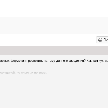
Пе
аемых форумчан просветить на тему данного заведения? Как там кухня
женщиной, но никто их не знает.