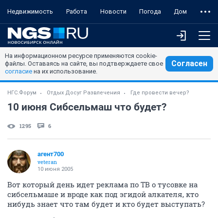
Недвижимость
Работа
Новости
Погода
Дом
На информационном ресурсе применяются cookie-
Согласен
файлы. Оставаясь на сайте, вы подтверждаете свое
согласие
на их использование.
НГС.Форум
Отдых Досуг Развлечения
Где провести вечер?
10 июня Сибсельмаш что будет?
1295
6
агент700
veteran
10 июня 2005
Вот который день идет реклама по ТВ о тусовке на
сибсельмаше и вроде как под эгидой алкателя, кто
нибудь знает что там будет и кто будет выступать?