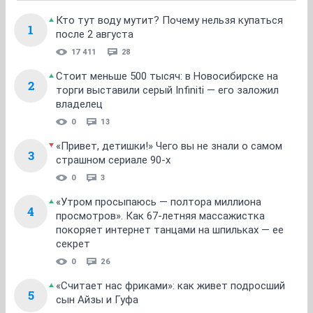
Кто тут воду мутит? Почему нельзя купаться
1
после 2 августа
17 411
28
Стоит меньше 500 тысяч: в Новосибирске на
2
торги выставили серый Infiniti — его заложил
владелец
0
13
«Привет, детишки!» Чего вы не знали о самом
3
страшном сериале 90-х
0
3
«Утром просыпаюсь — полтора миллиона
4
просмотров». Как 67-летняя массажистка
покоряет интернет танцами на шпильках — ее
секрет
0
26
«Считает нас фриками»: как живет подросший
5
сын Айзы и Гуфа