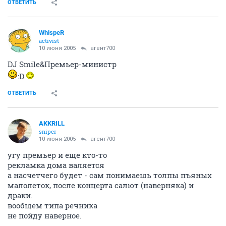
ОТВЕТИТЬ
WhispeR
activist
10 июня 2005
агент700
DJ Smile&Премьер-министр
:D
ОТВЕТИТЬ
AKKRILL
sniper
10 июня 2005
агент700
угу премьер и еще кто-то
рекламка дома валяется
а насчетчего будет - сам понимаешь толпы пъяных
малолеток, после концерта салют (наверняка) и
драки.
вообщем типа речника
не пойду наверное.