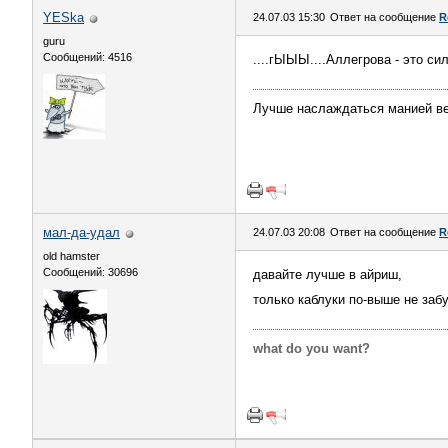
YESka
24.07.03 15:30
Ответ на сообщение
R
guru
Сообщений: 4516
....гЫЫЫ....Аллегрова - это си
Лучше наслаждаться манией ве
мал-да-удал
24.07.03 20:08
Ответ на сообщение
R
old hamster
Сообщений: 30696
давайте лучше в айриш,
только каблуки по-выше не заб
what do you want?