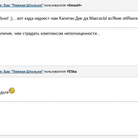
e: Бар "Пивная Штольня"
пользователя
=SmasH=
лЬно! ;)....вот када надоест нам Капитан Дик да МаксисЫ всЯкие обЯзате
личия, чем страдать комплексом неполноценности...
e: Бар "Пивная Штольня"
пользователя
YESka
удьте