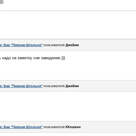
))
e: Бар "Пивная Штольня"
пользователя
Джейми
 надо на заметку сие заведение.)))
e: Бар "Пивная Штольня"
пользователя
Джейми
e: Бар "Пивная Штольня"
пользователя
ККошкин