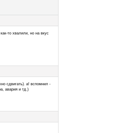
как-то хвалили, но на вкус
но сдвигать). а! вспомнил -
а, авария и тд.)