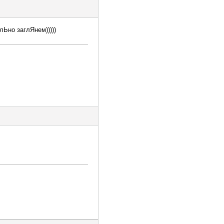
лЬно заглЯнем)))))