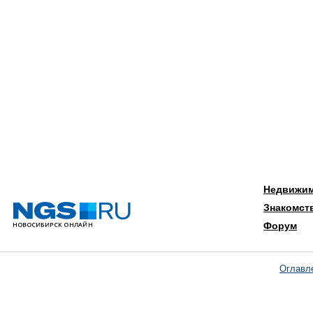
Недвижи
Знакомст
Форум
Оглавл