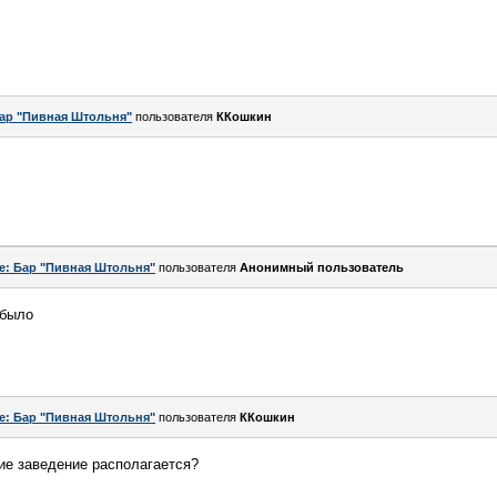
ар "Пивная Штольня"
пользователя
ККошкин
e: Бар "Пивная Штольня"
пользователя
Анонимный пользователь
ебыло
e: Бар "Пивная Штольня"
пользователя
ККошкин
сие заведение располагается?