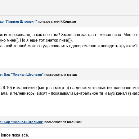
ар "Пивная Штольня"
пользователя
ККошкин
ж интересовало, а как оно там? Хмельная застава - живое пиво. Мне его 
о мне(((. Но я еще тот знаток пива))).
ольшой толпой можно туда завалить одновременно и посидеть кружком?
e: Бар "Пивная Штольня"
пользователя
мышь
 8-10) и маленикие (метр на метр :)) на двоих-четверых (их наверное мож
ала. и телевизоры висят - показывали центральное тв и муз канал (виагр
e: Бар "Пивная Штольня"
пользователя
ККошкин
Новое пока всё.