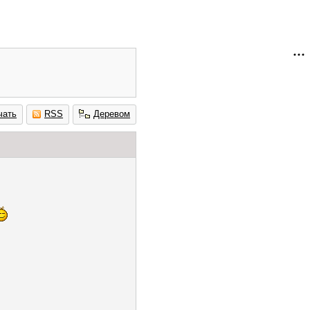
чать
RSS
Деревом