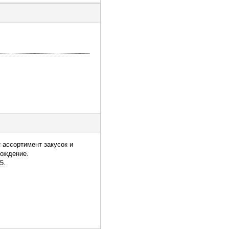
т ассортимент закусок и
вождение.
5.