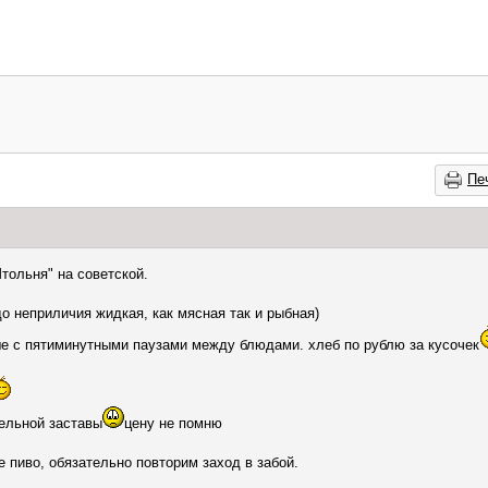
Пе
тольня" на советской.
до неприличия жидкая, как мясная так и рыбная)
е с пятиминутными паузами между блюдами. хлеб по рублю за кусочек
ельной заставы
цену не помню
е пиво, обязательно повторим заход в забой.