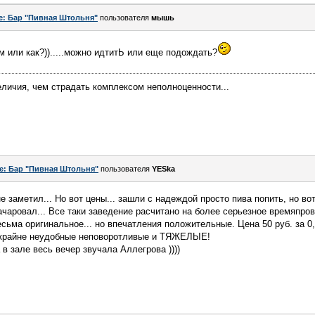
e: Бар "Пивная Штольня"
пользователя
мышь
ам или как?)).....можно идтитЬ или еще подождать?
личия, чем страдать комплексом неполноценности...
e: Бар "Пивная Штольня"
пользователя
YESka
не заметил... Но вот цены... зашли с надеждой просто пива попить, но во
зачаровал... Все таки заведение расчитано на более серьезное времяпро
сьма оригинальное... но впечатления положительные. Цена 50 руб. за 0,
 крайне неудобные неповоротливые и ТЯЖЕЛЫЕ!
в зале весь вечер звучала Аллегрова ))))