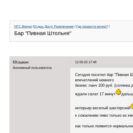
НГС.Форум
/
Отдых Досуг Развлечения
/
Где провести вечер?
/
Бар "Пивная Штольня"
ККошкин
12.05.03 17:48
Анонимный пользователь
Сегодня посетил бар "Пивная Ш
впечатлений немного
бизнес ланч 100 руб. (солянка 
ждали салат 17 минут
дальш
интерьер веселый шахтерский
к сожалению пиво только из хм
как только появится нормально