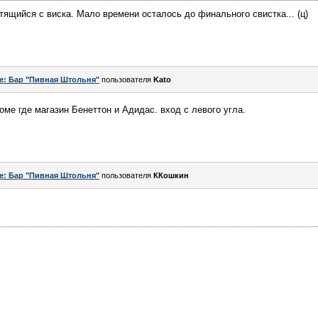
тящийся с виска. Мало времени осталось до финального свистка... (ц)
e: Бар "Пивная Штольня"
пользователя
Kato
оме где магазин Бенеттон и Адидас. вход с левого угла.
e: Бар "Пивная Штольня"
пользователя
ККошкин