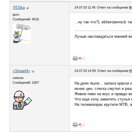
YESka
24.07.03 11:45
Ответ на сообщение
R
guru
Сообщений: 4516
...ну так что?)..вЫветрилосЬ т
Лучше наслаждаться манией ве
=SmasH=
24.07.03 14:59
Ответ на сообщение
R
veteran
Сообщений: 1507
На днях были... запаха краски 
ихних цен, слегка смутил и ра
Живое пиво на вкус и правдо ве
Что еще хочу заметить стулья
На телевизорах крутили МТВ, а 