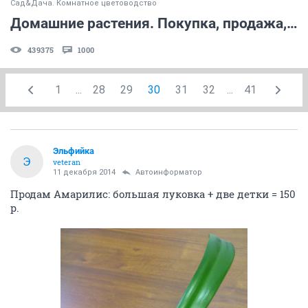
Сад&Дача. Комнатное цветоводство
Домашние растения. Покупка, продажа, поиск. (часть 6)
439375
1000
1
...
28
29
30
31
32
...
41
Эльфийка
Э
veteran
11 декабря 2014
Автоинформатор
Продам Амарилис: большая луковка + две детки = 150
р.