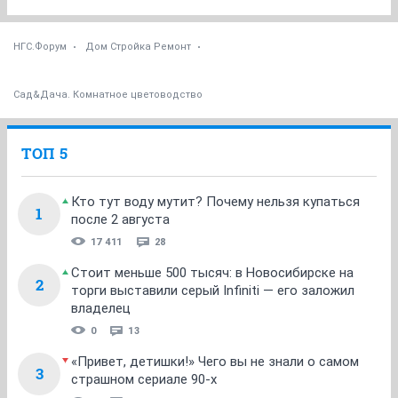
НГС.Форум
Дом Стройка Ремонт
Сад&Дача. Комнатное цветоводство
ТОП 5
Кто тут воду мутит? Почему нельзя купаться
1
после 2 августа
17 411
28
Стоит меньше 500 тысяч: в Новосибирске на
2
торги выставили серый Infiniti — его заложил
владелец
0
13
«Привет, детишки!» Чего вы не знали о самом
3
страшном сериале 90-х