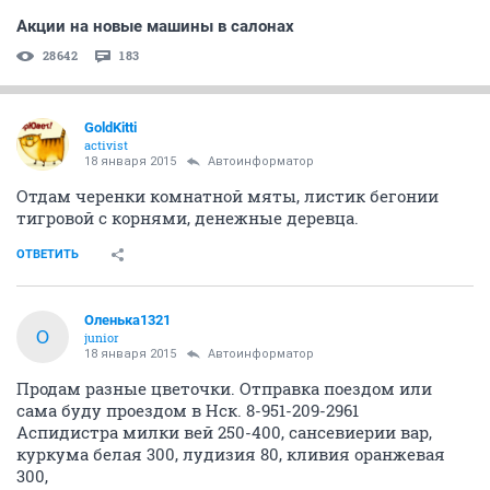
Акции на новые машины в салонах
28642
183
GoldKitti
activist
18 января 2015
Автоинформатор
Отдам черенки комнатной мяты, листик бегонии
тигровой с корнями, денежные деревца.
ОТВЕТИТЬ
Оленька1321
О
junior
18 января 2015
Автоинформатор
Продам разные цветочки. Отправка поездом или
сама буду проездом в Нск. 8-951-209-2961
Аспидистра милки вей 250-400, сансевиерии вар,
куркума белая 300, лудизия 80, кливия оранжевая
300,