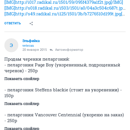
[IMG]http://i017.radikal.ru/1501/59/095f4379a1f2t.jpg[/IMG]
[IMG]http://s018.radikal.ru/i503/1501/a0/04a3c504c687t.jpg[/IMG]
[IMG]http://s49.radikal.ru/i125/1501/3b/b7276510d199t.jpg[/IMG]
ОТВЕТИТЬ
Эльфийка
Э
veteran
20 января 2015
Автоинформатор
Продам черенки пеларгоний:
- пеларгония Page Boy (укорененный, подрощенный
черенок) - 250р
Показать спойлер
- пеларгония Steffens blackie (стоит на укоренении) -
150р
Показать спойлер
- пеларгония Vancouver Centennial (укореню на заказ)
- 250р
Показать спойлер