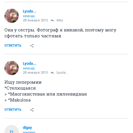
Lyuda...
veteran
28 января 2015
Alby
Она у сестры. Фотограф я никакой, поэтому могу
сфотать только частями
ОТВЕТИТЬ
Lyuda...
veteran
28 января 2015
Lyuda...
Ищу пеперомии
*Стелющаяся
> *Многокистевая или пилеевидная
> *Makulosa
ОТВЕТИТЬ
digay
D
member