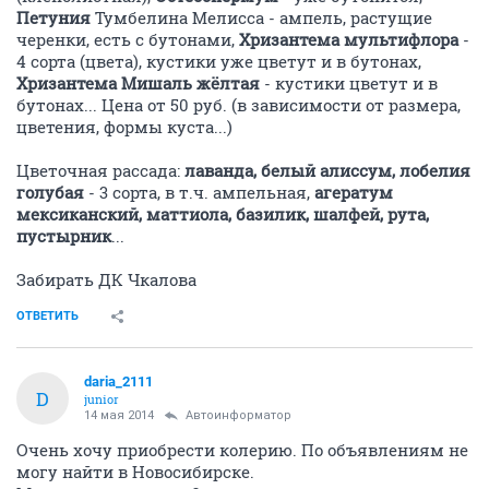
Петуния
Тумбелина Мелисса - ампель, растущие
черенки, есть с бутонами,
Хризантема мультифлора
-
4 сорта (цвета), кустики уже цветут и в бутонах,
Хризантема Мишаль жёлтая
- кустики цветут и в
бутонах... Цена от 50 руб. (в зависимости от размера,
цветения, формы куста...)
Цветочная рассада:
лаванда, белый алиссум, лобелия
голубая
- 3 сорта, в т.ч. ампельная,
агератум
мексиканский, маттиола, базилик, шалфей, рута,
пустырник
...
Забирать ДК Чкалова
ОТВЕТИТЬ
daria_2111
D
junior
14 мая 2014
Автоинформатор
Очень хочу приобрести колерию. По объявлениям не
могу найти в Новосибирске.