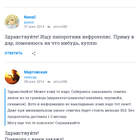
NanaC
junior
07 мая 2014
alina586
Здравствуйте! Ищу папоротник нефролепис. Приму в
дар, поменяюсь на что нибудь, куплю.
ОТВЕТИТЬ
Mартовская
veteran
08 мая 2014
alina586
Здравствуйте! Может кому то надо. Собираюсь заказывать семена
аннон из-за границы (муриката/гравиола/гуанабана, черемойя,
сквамози). Фото и информацию не выкладываю, кому надо тот знает.
Даже при минимальном заказе семечка будет стоить меньше $0,5. Без
предоплаты, доставка 1-2 месяца.
Могу еще что то поискать! Спрашивайте
Здравствуйте!
Гравиолу с вами закажу!