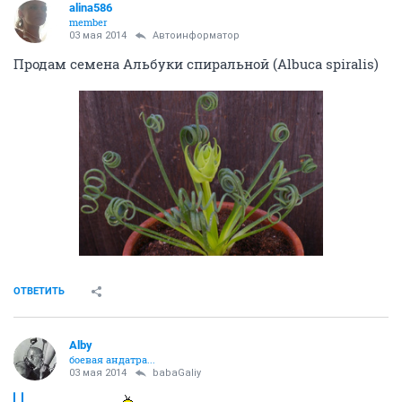
alina586
member
03 мая 2014
Автоинформатор
Продам семена Альбуки спиральной (Albuca spiralis)
ОТВЕТИТЬ
Alby
боевая андатра...
03 мая 2014
babaGaliy