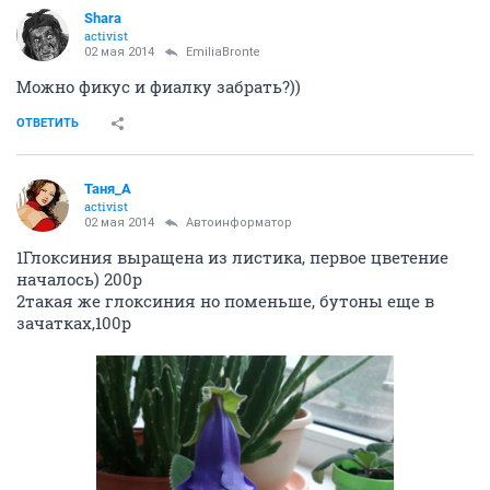
Shara
activist
02 мая 2014
EmiliaBronte
Можно фикус и фиалку забрать?))
ОТВЕТИТЬ
Таня_А
activist
02 мая 2014
Автоинформатор
1Глоксиния выращена из листика, первое цветение
началось) 200р
2такая же глоксиния но поменьше, бутоны еще в
зачатках,100р