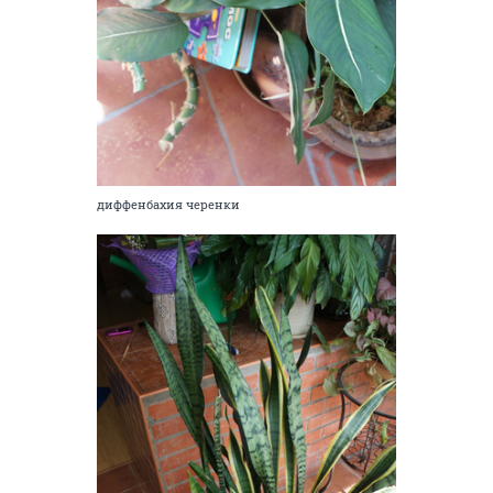
диффенбахия черенки