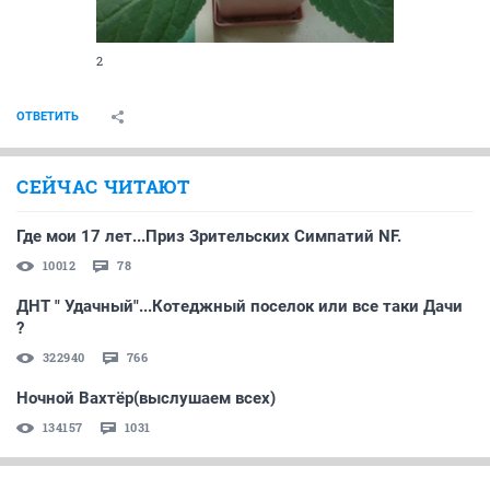
2
ОТВЕТИТЬ
СЕЙЧАС ЧИТАЮТ
Где мои 17 лет...Приз Зрительских Симпатий NF.
10012
78
ДНТ " Удачный"...Котеджный поселок или все таки Дачи
?
322940
766
Ночной Вахтёр(выслушаем всех)
134157
1031