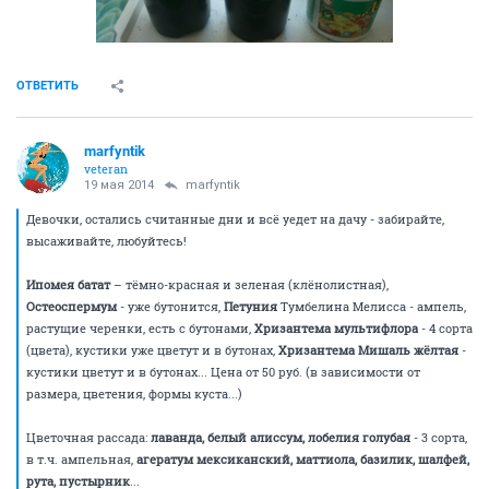
ОТВЕТИТЬ
marfyntik
veteran
19 мая 2014
marfyntik
Девочки, остались считанные дни и всё уедет на дачу - забирайте,
высаживайте, любуйтесь!
Ипомея батат
– тёмно-красная и зеленая (клёнолистная),
Остеоспермум
- уже бутонится,
Петуния
Тумбелина Мелисса - ампель,
растущие черенки, есть с бутонами,
Хризантема мультифлора
- 4 сорта
(цвета), кустики уже цветут и в бутонах,
Хризантема Мишаль жёлтая
-
кустики цветут и в бутонах... Цена от 50 руб. (в зависимости от
размера, цветения, формы куста...)
Цветочная рассада:
лаванда, белый алиссум, лобелия голубая
- 3 сорта,
в т.ч. ампельная,
агератум мексиканский, маттиола, базилик, шалфей,
рута, пустырник
...