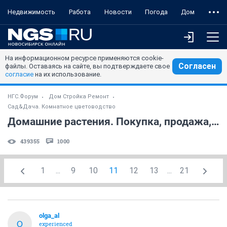
Недвижимость
Работа
Новости
Погода
Дом
На информационном ресурсе применяются cookie-
Согласен
файлы. Оставаясь на сайте, вы подтверждаете свое
согласие
на их использование.
НГС.Форум
Дом Стройка Ремонт
Сад&Дача. Комнатное цветоводство
Домашние растения. Покупка, продажа, поиск. (часть 6)
439355
1000
1
...
9
10
11
12
13
...
21
olga_al
O
experienced