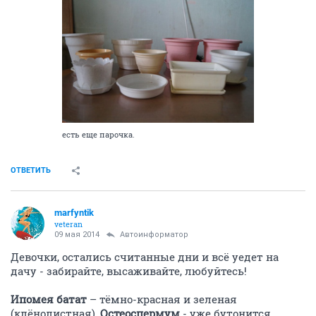
есть еще парочка.
ОТВЕТИТЬ
marfyntik
veteran
09 мая 2014
Автоинформатор
Девочки, остались считанные дни и всё уедет на
дачу - забирайте, высаживайте, любуйтесь!
Ипомея батат
– тёмно-красная и зеленая
(клёнолистная),
Остеоспермум
- уже бутонится,