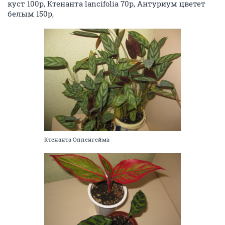
куст 100р, Ктенанта lancifolia 70р, Антуриум цветет
белым 150р,
Ктенанта Оппенгейма