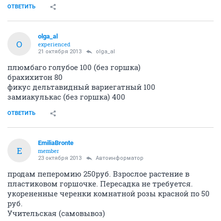
ОТВЕТИТЬ
olga_al
O
experienced
21 октября 2013
olga_al
плюмбаго голубое 100 (без горшка)
брахихитон 80
фикус дельтавидный вариегатный 100
замиакулькас (без горшка) 400
ОТВЕТИТЬ
EmiliaBronte
E
member
23 октября 2013
Автоинформатор
продам пеперомию 250руб. Взрослое растение в
пластиковом горшочке. Пересадка не требуется.
укорененные черенки комнатной розы красной по 50
руб.
Учительская (самовывоз)