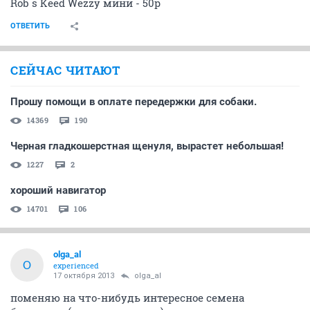
Rob s Keed Wezzy мини - 50р
ОТВЕТИТЬ
СЕЙЧАС ЧИТАЮТ
Прошу помощи в оплате передержки для собаки.
14369
190
Черная гладкошерстная щенуля, вырастет небольшая!
1227
2
хороший навигатор
14701
106
olga_al
O
experienced
17 октября 2013
olga_al
поменяю на что-нибудь интересное семена