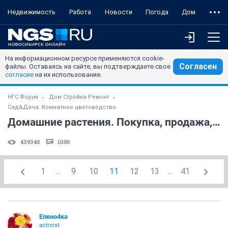
Недвижимость
Работа
Новости
Погода
Дом
На информационном ресурсе применяются cookie-
Согласен
файлы. Оставаясь на сайте, вы подтверждаете свое
согласие
на их использование.
НГС.Форум
Дом Стройка Ремонт
Сад&Дача. Комнатное цветоводство
Домашние растения. Покупка, продажа, поиск. (часть 6)
439340
1000
1
...
9
10
11
12
13
...
41
Елено4ка
activist