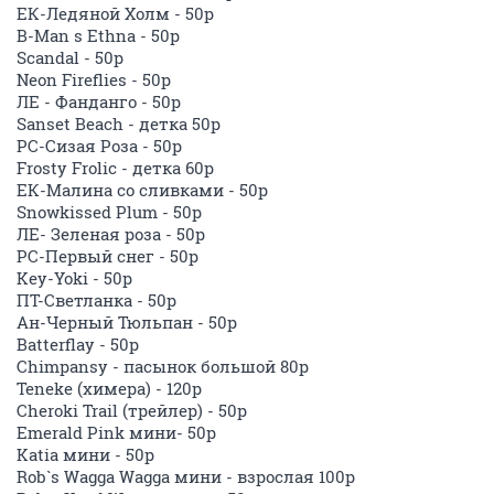
ЕК-Ледяной Холм - 50р
B-Man s Ethna - 50р
Scandal - 50р
Neon Fireflies - 50р
ЛЕ - Фанданго - 50р
Sanset Beach - детка 50р
РС-Сизая Роза - 50р
Frosty Frolic - детка 60р
ЕК-Малина со сливками - 50р
Snowkissed Plum - 50р
ЛЕ- Зеленая роза - 50р
РС-Первый снег - 50р
Key-Yoki - 50р
ПТ-Светланка - 50р
Ан-Черный Тюльпан - 50р
Batterflay - 50р
Chimpansy - пасынок большой 80р
Teneke (химера) - 120р
Cheroki Trail (трейлер) - 50р
Emerald Pink мини- 50р
Katia мини - 50р
Rob`s Wagga Wagga мини - взрослая 100р