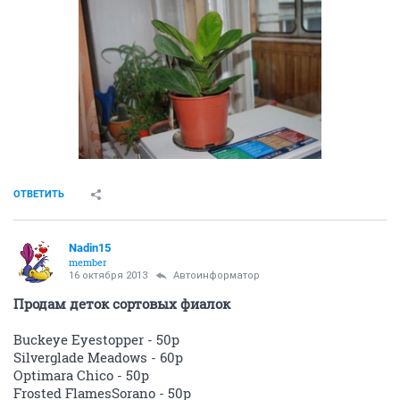
ОТВЕТИТЬ
Nadin15
member
16 октября 2013
Автоинформатор
Продам деток сортовых фиалок
Buckeye Еyestopper - 50р
Silverglade Meadows - 60р
Optimara Chico - 50р
Frosted FlamesSorano - 50р