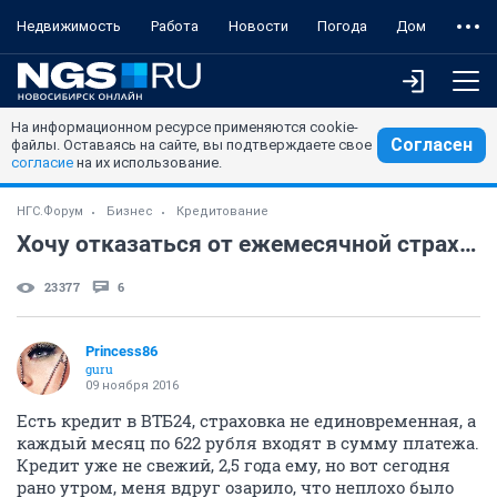
Недвижимость
Работа
Новости
Погода
Дом
На информационном ресурсе применяются cookie-
Согласен
файлы. Оставаясь на сайте, вы подтверждаете свое
согласие
на их использование.
НГС.Форум
Бизнес
Кредитование
Хочу отказаться от ежемесячной страховки по кредиту
23377
6
Princess86
guru
09 ноября 2016
Есть кредит в ВТБ24, страховка не единовременная, а
каждый месяц по 622 рубля входят в сумму платежа.
Кредит уже не свежий, 2,5 года ему, но вот сегодня
рано утром, меня вдруг озарило, что неплохо было