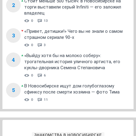
Стоит меньше 500 тысяч: в Новосибирске на
2
торги выставили серый Infiniti — его заложил
владелец
0
13
«Привет, детишки!» Чего вы не знали о самом
3
страшном сериале 90-х
0
3
«Выйду хотя бы на молоко соберу»:
4
трогательная история уличного артиста, его
куклы-дворника Семена Степановича
0
6
В Новосибирске ищут дом голубоглазому
5
сфинксу после смерти хозяина — фото Тима
0
11
ЗНАКОМСТВА В НОВОСИБИРСКЕ