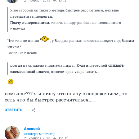
21 ноября 2013
kir_sf
Я же сторонник такого метода: быстрее рассчитался, меньше
переплата за проценты.
Плачу с опережением.
то есть в пару раз больше положенного
платежа.
Что-то я не понял
, у Вас два разных человека заходят под Вашим
ником?
Выше Вы писали
всегда на снижение платежа пишу... Куда интересней
снижать
ежемесячный платеж
, нежели срок укарачивать..
всмысле??? я и пишу что плачу с опережением,, то
есть что-бы быстрее рассчитаться.....
ОТВЕТИТЬ
Алексий
экспериментатор
21 ноября 2013
kir_sf