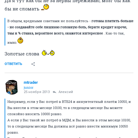
Да я тут как бы не за нервы переживаю, мозг бы как
бы не сломать
В общем, вредными советами не пользуйтесь -
готовы платить больше
- не создавайте себе лишнюю головную боль, берите кредит короче,
там и % ставка, вероятнее всего, окажется интереснее
. Как-то так,
имхо.
Золотые слова
ОТВЕТИТЬ
mtrader
junior
25 ноября 2013
Алексий
Например, если у Вас потреб в ВТБ24 и аннуитентный платёж 10050, и
Вы внесли в этом месяце 10100, то в следющем месяце Вы можете
спокойно вносить 10000 ровно.
А если у Вас такой же потреб в МДМ, и Вы внесли в этом месяце 10100,
то в следющем месяце Вы должны всё равно внести минимуи 10050
ровно.