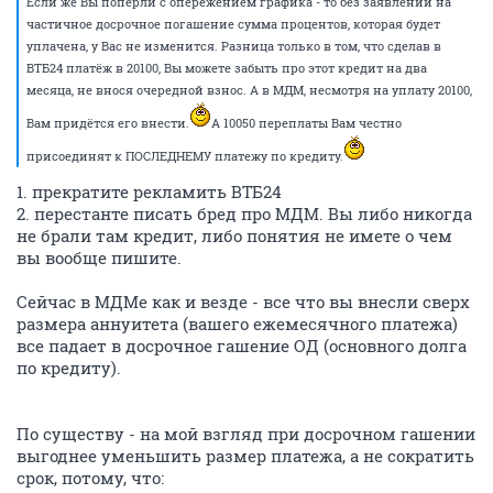
Если же Вы попёрли с опережением графика - то без заявлений на
частичное досрочное погашение сумма процентов, которая будет
уплачена, у Вас не изменится. Разница только в том, что сделав в
ВТБ24 платёж в 20100, Вы можете забыть про этот кредит на два
месяца, не внося очередной взнос. А в МДМ, несмотря на уплату 20100,
Вам придётся его внести.
А 10050 переплаты Вам честно
присоединят к ПОСЛЕДНЕМУ платежу по кредиту.
1. прекратите рекламить ВТБ24
2. перестанте писать бред про МДМ. Вы либо никогда
не брали там кредит, либо понятия не имете о чем
вы вообще пишите.
Сейчас в МДМе как и везде - все что вы внесли сверх
размера аннуитета (вашего ежемесячного платежа)
все падает в досрочное гашение ОД (основного долга
по кредиту).
По существу - на мой взгляд при досрочном гашении
выгоднее уменьшить размер платежа, а не сократить
срок, потому, что: