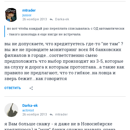
mtrader
junior
26 ноября 2013
Darka-ek
но вот чтобы каждый раз переплата списывалась с ОД автоматически
- такого шоколада я еще нигде не встречала.
вы не допускаете, что кредитуетесь где-то "не там" ?
вы же не проводите мониторинг всех 84 банковских
филиалов в городе...соответственно смею
предположить что выбор произходит из 3-5, которые
на слуху и дорога к которым протоптана...а такие как
правило не предлагают, что то гибкое..на ловца и
зверь бежит...как говорится
ОТВЕТИТЬ
Darka-ek
activist
26 ноября 2013
mtrader
я Вам больше скажу - я даже не в Новосибирске
кредитуюсь) и "мои" банки сложно назвать очень