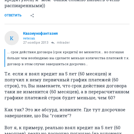
распиаренными))
ОТВЕТИТЬ
Квазиунофантазия
К
veteran
27 ноября 2013
mtrader
... срок действия договора (срок кредита) не меняется... но погашая
больше чем необходимо вы сделаете меньше количества платежей т.к.
договор в этом случае завершиться досрочно...
Т.е. если я взял кредит на 5 лет (60 месяцев) и
получил к нему первичный график платежей (60
строк), то, Вы намекаете, что срок действия договора
таки не изменится (60 месяцев), а в перерасчитанном
графике платежей строк будет меньше, чем 60?
Как так? Это же абсурд, извините. Где тут досрочное
завершение, шо Вы "гоните"?
Вот я, к примеру, реально взял кредит на 5 лет (60
месяцев), реально досрочно погашаю (на условиях