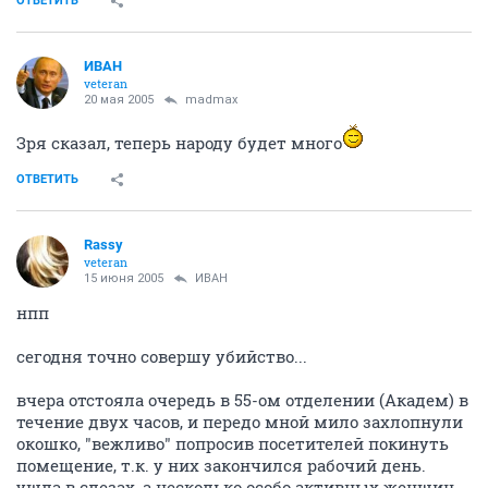
ОТВЕТИТЬ
ИBАH
veteran
20 мая 2005
madmax
Зря сказал, теперь народу будет много
ОТВЕТИТЬ
Rassy
veteran
15 июня 2005
ИBАH
нпп
сегодня точно совершу убийство...
вчера отстояла очередь в 55-ом отделении (Академ) в
течение двух часов, и передо мной мило захлопнули
окошко, "вежливо" попросив посетителей покинуть
помещение, т.к. у них закончился рабочий день.
ушла в слезах, а несколько особо активных женщин