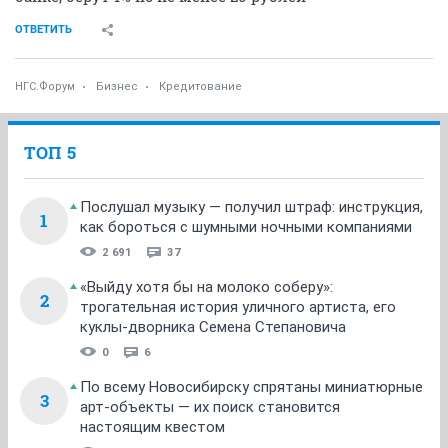
ОТВЕТИТЬ
НГС.Форум
Бизнес
Кредитование
ТОП 5
Послушал музыку — получил штраф: инструкция,
1
как бороться с шумными ночными компаниями
2 691
37
«Выйду хотя бы на молоко соберу»:
2
трогательная история уличного артиста, его
куклы-дворника Семена Степановича
0
6
По всему Новосибирску спрятаны миниатюрные
3
арт-объекты — их поиск становится
настоящим квестом