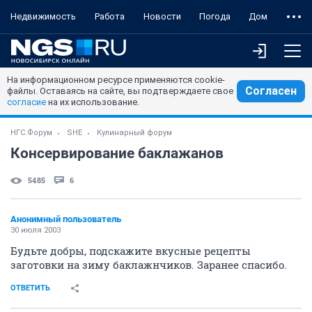
Недвижимость
Работа
Новости
Погода
Дом
На информационном ресурсе применяются cookie-
Согласен
файлы. Оставаясь на сайте, вы подтверждаете свое
согласие
на их использование.
НГС.Форум
SHE
Кулинарный форум
Консервирование баклажанов
5485
6
Анонимный пользователь
30 июля 2003
Будьте добры, подскажите вкусные рецепты
заготовки на зиму баклажнчиков. Заранее спасибо.
ОТВЕТИТЬ