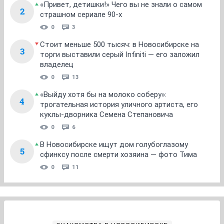
«Привет, детишки!» Чего вы не знали о самом
2
страшном сериале 90-х
0
3
Стоит меньше 500 тысяч: в Новосибирске на
3
торги выставили серый Infiniti — его заложил
владелец
0
13
«Выйду хотя бы на молоко соберу»:
4
трогательная история уличного артиста, его
куклы-дворника Семена Степановича
0
6
В Новосибирске ищут дом голубоглазому
5
сфинксу после смерти хозяина — фото Тима
0
11