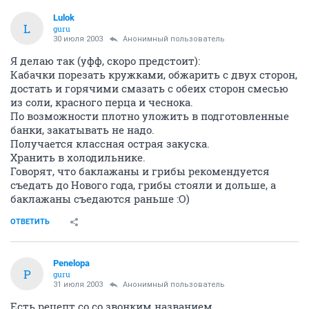
Lulok
L
guru
30 июля 2003
Анонимный пользователь
Я делаю так (уфф, скоро предстоит):
Кабачки порезать кружками, обжарить с двух сторон,
достать и горячими смазать с обеих сторон смесью
из соли, красного перца и чеснока.
По возможности плотно уложить в подготовленные
банки, закатывать не надо.
Получается классная острая закуска.
Хранить в холодильнике.
Говорят, что баклажаны и грибы рекомендуется
съедать до Нового года, грибы стояли и дольше, а
баклажаны съедаются раньше :O)
ОТВЕТИТЬ
Penelopa
P
guru
31 июля 2003
Анонимный пользователь
Есть рецепт со со звонким названием