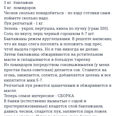
3 кг. баклажан.
5 кг. помидоров.
Чеснок сколько понадобиться - по ходу готовки сами
поймете сколько надо.
Лук репчатый - 1 кг.
Зелень - укроп, пертушка, кинза по пучку (грам 200).
Соль по вкусу, перц черный горошком 6-7 шт.
Баклажаны режем круглешками. В рецепте написано,
что их надо слега посолить и положить под прес,
чтоб вышла горечь. Но я так никогда не делаю.
Затем баклажаны обжариваются на рстительном
масле и складываются в большую тарелку.
Из помидоров посредством соковыжималки (у меня
простая была советская) делается сок. Ставится на
огонь, закипается, солится, добавляется целень и все
кипятится мин.5-7.
Репчатый лук режется щашечками и обжаривается в
масле.
Теперь спмое интересное - СБОРКА.
В банки (естественно вымытые с содой и
простерилизованные) кладется слой баклажанов,
давись чеснок, сладется лук, заливется пара ложек