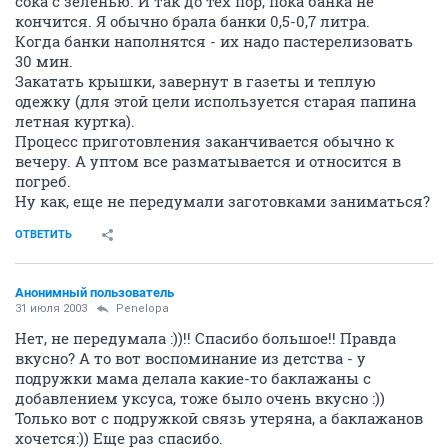
сока с зеленью. И так до тех пор, пока банка не
кончится. Я обычно брала банки 0,5-0,7 литра.
Когда банки наполнятся - их надо пастерелизовать
30 мин.
Закатать крышки, завернут в газеты и теплую
одежку (для этой цели используется старая папина
летная куртка).
Процесс приготовления заканчивается обычно к
вечеру. А уптом все разматывается и относится в
погреб.
Ну как, еще не передумали заготовками заниматься?
ОТВЕТИТЬ
Анонимный пользователь
31 июля 2003
Penelopa
Нет, не передумала :))!! Спасибо большое!! Правда
вкусно? А то вот воспоминание из детства - у
подружки мама делала какие-то баклажаны с
добавлением уксуса, тоже было очень вкусно :))
Только вот с подружкой связь утеряна, а баклажанов
хочется:)) Еще раз спасибо.