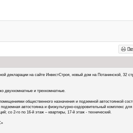
Пе
ой декларации на сайте ИнвестСтроя, новый дом на Потанинской, 32 ст
ько двухкомнатные и трехкомнатные.
помещениями общественного назначения и подземной автостоянкой состо
 – подземная автостоянка и физкультурно-оздоровительный комплекс для 
й; со 2-го по 16-й этаж – квартиры, 17-й этаж - технический.
С»