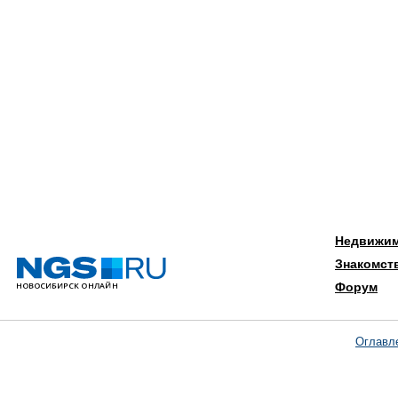
Недвижи
Знакомст
Форум
Оглавл