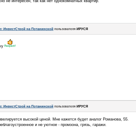
но не интересен, так как нет однокомнатных квартир.
e: ИнвестСтрой на Потанинской
пользователя
ИРУСЯ
вку
e: ИнвестСтрой на Потанинской
пользователя
ИРУСЯ
ивелируется высокой ценой. Мне кажется будет аналог Романова, 55.
неблагоустроенное и не уютное - промзона, грязь, гаражи.