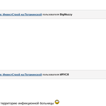
e: ИнвестСтрой на Потанинской
пользователя
BigMuzzy
e: ИнвестСтрой на Потанинской
пользователя
ИРУСЯ
ез территорию инфекционной больницы