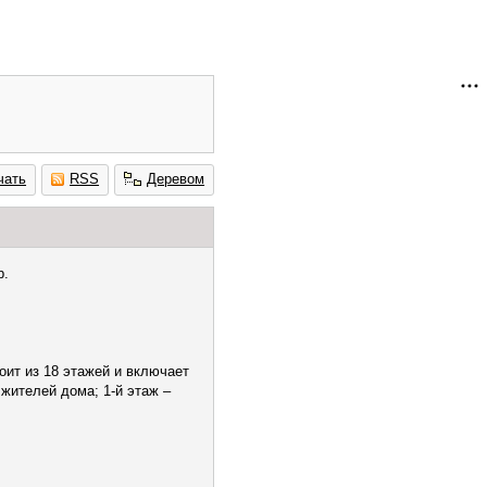
чать
RSS
Деревом
р.
ит из 18 этажей и включает
жителей дома; 1-й этаж –