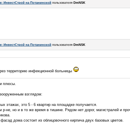
e: ИнвестСтрой на Потанинской
пользователя
DmNSK
e: ИнвестСтрой на Потанинской
пользователя
DmNSK
через территорию инфекционной больницы
 и плюсы.
евооруженным взглядом:
лых этажах, это 5 - 6 квартир на площадке получается.
 р-не, но и в то же время в тишине. Рядом нет дорог, магистралей и про
икова.
о фасад дома состоит из облицовочного кирпича двух базовых цветов.