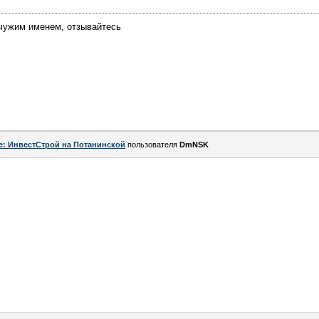
 чужим именем, отзывайтесь
e: ИнвестСтрой на Потанинской
пользователя
DmNSK