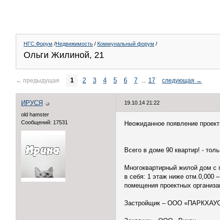
НГС.Форум
/
Недвижимость
/
Коммунальный форум
/
Ольги Жилиной, 21
1
2
3
4
5
6
7
..
17
←
предыдущая
следующая
→
ИРУСЯ
19.10.14 21:22
old hamster
Сообщений: 17531
Неожиданное появление проектн
Всего в доме 90 квартир! - тол
Многоквартирный жилой дом с 
в себя: 1 этаж ниже отм.0,000
помещения проектных организаци
Застройщик – ООО «ПАРКХАУ