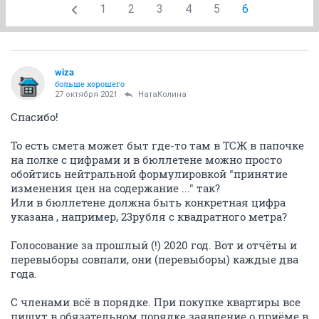
1
2
3
4
5
6
wiza
больше хорошего
27 октября 2021
НатаКолина
Спасибо!
То есть смета может быт где-то там в ТСЖ в папочке
на полке с цифрами и в бюллетене можно просто
обойтись нейтральной формулировкой "принятие
изменения цен на содержание ..." так?
Или в бюллетене должна быть конкретная цифра
указана , например, 23рубля с квадратного метра?
Голосование за прошлый (!) 2020 год. Вот и отчёты и
перевыборы совпали, они (перевыборы) каждые два
года.
С членами всё в порядке. При покупке квартиры все
пишут в обязательном порядке заявление о приёме в