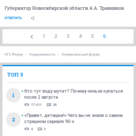
Губернатор Новосибирской области А.А. Травников
ОТВЕТИТЬ
1
2
3
4
5
6
НГС.Форум
Недвижимость
Коммунальный форум
ТОП 5
Кто тут воду мутит? Почему нельзя купаться
1
после 2 августа
17 411
28
«Привет, детишки!» Чего вы не знали о самом
2
страшном сериале 90-х
0
3