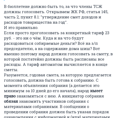
В бюллетене должно быть то, за что члены ТСЖ
должны голосовать. Открываем ЖК РФ, статья 145,
часть 2, пункт 8.1: "утверждение смет доходов и
расходов товарищества на год".
И это правильно.
Если просто проголосовать за конкретный тариф 23
руб. - это ни о чём. Куда и на что будут
расходоваться собираемые деньги? Всё на з/п
председателю, а на содержание дома шиш? Вот
именно поэтому народ должен голосовать за смету, в
которой постатейно должны быть расписаны все
расходы. А тариф автоматом вычисляется в конце
сметы.
Разумеется, годовая смета, за которую предлагается
голосовать, должна быть готова к собранию. С
момента объявления собрания (а делается это
минимум за 10 дней до его начала), народ
имеет
право
знакомиться с нею. А инициатор собрания
обязан
знакомить участников собрания с
материалами собраниями. В сообщении о
проведении собрания должен быть указан порядок
ознакомления с информацией и (или) материалами,