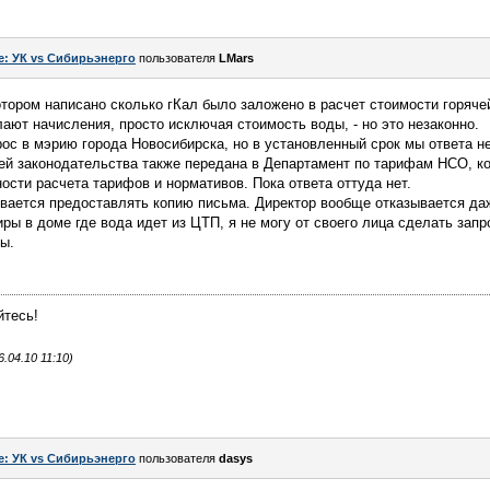
e: УК vs Сибирьэнерго
пользователя
LMars
ором написано сколько гКал было заложено в расчет стоимости горячей 
лают начисления, просто исключая стоимость воды, - но это незаконно.
рос в мэрию города Новосибирска, но в установленный срок мы ответа н
й законодательства также передана в Департамент по тарифам НСО, ко
ости расчета тарифов и нормативов. Пока ответа оттуда нет.
вается предоставлять копию письма. Директор вообще отказывается даж
ры в доме где вода идет из ЦТП, я не могу от своего лица сделать запр
ы.
.
йтесь!
.04.10 11:10)
e: УК vs Сибирьэнерго
пользователя
dasys