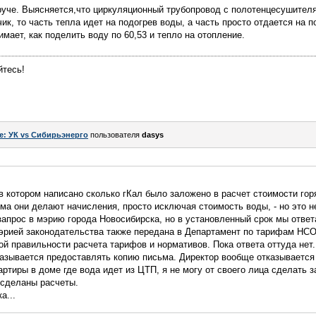
руче. Выясняется,что циркуляционный трубопровод с полотенцесушителя
чик, то часть тепла идет на подогрев воды, а часть просто отдается на 
имает, как поделить воду по 60,53 и тепло на отопление.
йтесь!
e: УК vs Сибирьэнерго
пользователя
dasys
 котором написано сколько гКал было заложено в расчет стоимости гор
сьма они делают начисления, просто исключая стоимость воды, - но это н
запрос в мэрию города Новосибирска, но в установленный срок мы ответ
рией законодательства также передана в Департамент по тарифам НСО,
й правильности расчета тарифов и нормативов. Пока ответа оттуда нет.
казывается предоставлять копию письма. Директор вообще отказывается
артиры в доме где вода идет из ЦТП, я не могу от своего лица сделать з
 сделаны расчеты.
а...