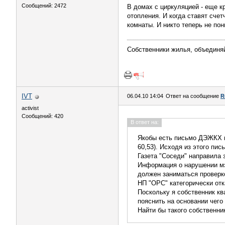
Сообщений: 2472
В домах с циркуляцией - еще к
отопления. И когда ставят счет
комнаты. И никто теперь не пон
Собственники жилья, объединя
IVT
06.04.10 14:04
Ответ на сообщение
R
activist
Сообщений: 420
В ответ на:
Якобы есть письмо ДЭЖКХ в
60,53). Исходя из этого пи
Газета "Соседи" направила 
Информация о нарушении мэ
должен заниматься проверко
НП "ОРС" категорически от
Поскольку я собственник кв
пояснить на основании чего
Найти бы такого собственник