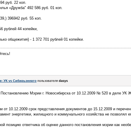
94 руб. 22 коп.
лья «Дружба" 492 586 руб. 01 коп.
9,) 396942 руб. 55 коп.
6 рублей 44 копейки,
ько общежития) - 1 372 701 рублей 01 копейки.
йтесь!
e: УК vs Сибирьэнерго
пользователя
dasys
 Постановлению Мэрии г. Новосибирска от 10.12.2009 № 520 в деле УК
и от 10.12.2009 срок представления документов до 15.12.2009 и перече
амент энергетики, жилищного и коммунального хозяйства не позволял е
ной позицию ответчика об оценке данного постановления мэрии как нео