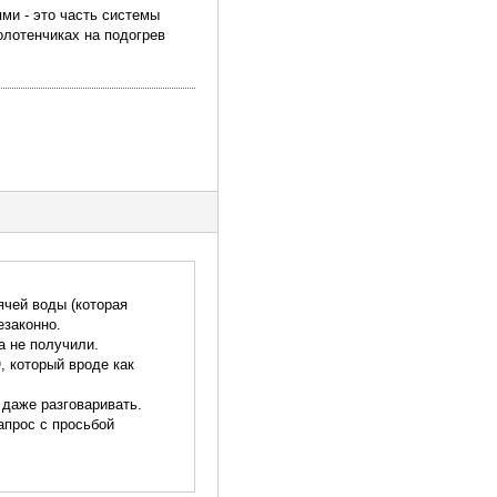
ми - это часть системы
полотенчиках на подогрев
ячей воды (которая
езаконно.
а не получили.
 который вроде как
 даже разговаривать.
апрос с просьбой