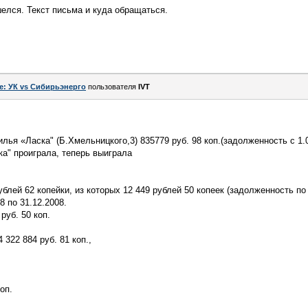
елся. Текст письма и куда обращаться.
e: УК vs Сибирьэнерго
пользователя
IVT
ья «Ласка" (Б.Хмельницкого,3) 835779 руб. 98 коп.(задолженность с 1.0
ка" проиграла, теперь выиграла
ублей 62 копейки, из которых 12 449 рублей 50 копеек (задолженность п
8 по 31.12.2008.
руб. 50 коп.
 322 884 руб. 81 коп.,
оп.