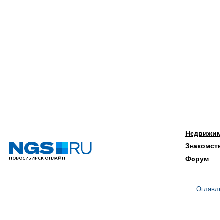
Недвижи
Знакомст
Форум
Оглавл