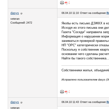
dasys
06.04.10 11:10
Ответ на сообщение
R
veteran
Сообщений: 2472
Якобы есть письмо ДЭЖКХ в кот
Исходя из этого письма они де
Газета "Соседи" направила зап
Информация о нарушении мэрие
заниматься проверкой правильн
НП "ОРС" категорически отказы
Поскольку я собственник кварти
основании чего сделаны расчет
Найти бы такого собственника..
Собственники жилья, объединя
Исправлено пользователем dasys (06
dasys
06.04.10 11:43
Ответ на сообщение
R
veteran