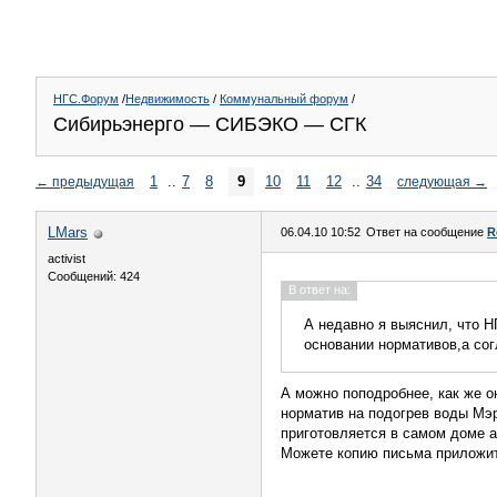
НГС.Форум
/
Недвижимость
/
Коммунальный форум
/
Сибирьэнерго — СИБЭКО — СГК
1
..
7
8
9
10
11
12
..
34
←
предыдущая
следующая
→
LMars
06.04.10 10:52
Ответ на сообщение
R
activist
Сообщений: 424
В ответ на:
А недавно я выяснил, что Н
основании нормативов,а со
А можно поподробнее, как же о
норматив на подогрев воды Мэри
приготовляется в самом доме а
Можете копию письма приложи