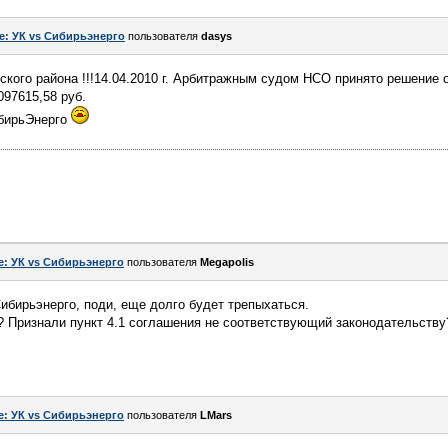
e: УК vs Сибирьэнерго
пользователя
dasys
о района !!!14.04.2010 г. Арбитражным судом НСО принято решение о
097615,58 руб.
ибирьЭнерго
e: УК vs Сибирьэнерго
пользователя
Megapolis
Сибирьэнерго, поди, еще долго будет трепыхаться.
? Признали пункт 4.1 соглашения не соответствующий законодательству
e: УК vs Сибирьэнерго
пользователя
LMars