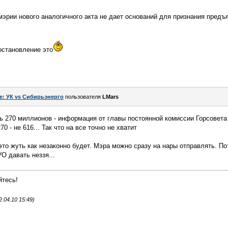
 мэрии нового аналогичного акта не дает оснований для признания пре
остановление это
e: УК vs Сибирьэнерго
пользователя
LMars
 270 миллионов - информация от главы постоянной комиссии Горсовета
0 - не 616... Так что на все точно не хватит
 это жуть как незаконно будет. Мэра можно сразу на нары отправлять. П
О давать неззя...
йтесь!
.04.10 15:49)