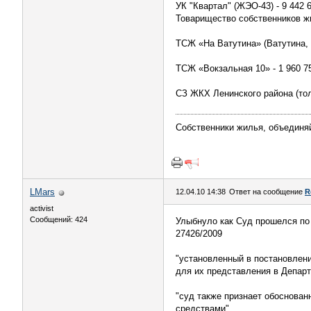
УК "Квартал" (ЖЭО-43) - 9 442 6
Товарищество собственников жи
ТСЖ «На Ватутина» (Ватутина, 3
ТСЖ «Вокзальная 10» - 1 960 75
СЗ ЖКХ Ленинского района (тол
Собственники жилья, объединя
LMars
12.04.10 14:38
Ответ на сообщение
R
activist
Сообщений: 424
Улыбнуло как Суд прошелся по
27426/2009
"установленный в постановлени
для их представления в Департ
"суд также признает обоснован
средствами"