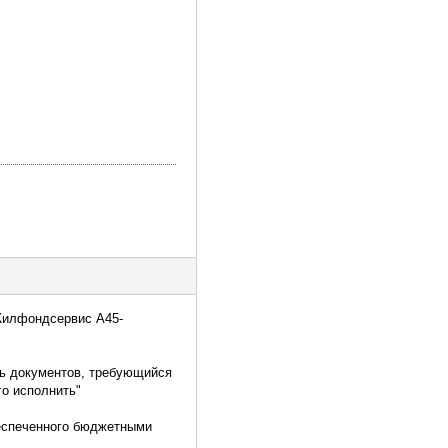
 Жилфондсервис А45-
нь документов, требующийся
го исполнить"
беспеченного бюджетными