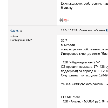
Если желаете, собственник наш
В личку.
dasys
12.04.10 12:54
Ответ на сообщение
R
veteran
Сообщений: 2472
39:7
выиграли
товарищество собственников жил
Интересное кино, до этого "Лас
ТСЖ "«Ядринцевская 27»"
СЭ просили взыскать 174 436 р
поддержки) за период 01.01.200
Суд признал только долг 12449 
УК ЖХ Октябрьского района - 24
ПРОИГРАЛИ
ТСЖ «Альянс» 538854 руб. 94 к