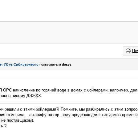
Пе
e: УК vs Сибирьэнерго
пользователя
dasys
П ОРС начисление по горячей воде в домах с бойлерами, например, дел
гласно письму ДЭЖКХ.
ни решили с этими бойлерами?! Помните, мы разбирались с этим вопросо
я отменила... а тарифу на гор. воду вроде как для этих домов применять
 не поставщиком).
ть ?