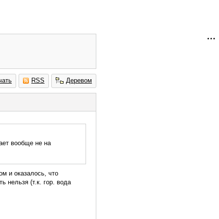
чать
RSS
Деревом
ает вообще не на
м и оказалось, что
 нельзя (т.к. гор. вода