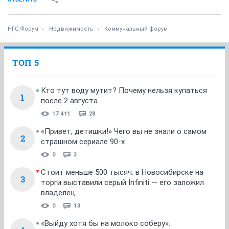
НГС.Форум
Недвижимость
Коммунальный форум
ТОП 5
Кто тут воду мутит? Почему нельзя купаться
1
после 2 августа
17 411
28
«Привет, детишки!» Чего вы не знали о самом
2
страшном сериале 90-х
0
3
Стоит меньше 500 тысяч: в Новосибирске на
3
торги выставили серый Infiniti — его заложил
владелец
0
13
«Выйду хотя бы на молоко соберу»: