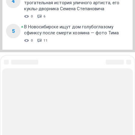
4
трогательная история уличного артиста, его
куклы-дворника Семена Степановича
0
6
В Новосибирске ищут дом голубоглазому
5
сфинксу после смерти хозяина — фото Тима
0
11
ЗНАКОМСТВА В НОВОСИБИРСКЕ
ПОГОДА В НОВОСИБИРСКЕ
ПРОБКИ В НОВОСИБИРСКЕ
ФОРУМЫ В НОВОСИБИРСКЕ
ТЕЛЕПРОГРАММА В НОВОСИБИРСКЕ
АФИША В НОВОСИБИРСКЕ
ГОРОСКОП
КУРСЫ ВАЛЮТ В НОВОСИБИРСКЕ
ТУРИЗМ В НОВОСИБИРСКЕ
ПРОМОКОДЫ В НОВОСИБИРСКЕ
РЕКЛАМА В НОВОСИБИРСКЕ