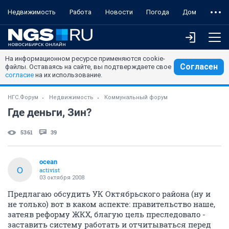
Недвижимость
Работа
Новости
Погода
Дом
На информационном ресурсе применяются cookie-
Согласен
файлы. Оставаясь на сайте, вы подтверждаете свое
согласие
на их использование.
НГС.Форум
Недвижимость
Коммунальный форум
Где деньги, Зин?
5361
39
ocean
O
activist
03 октября 2008
Предлагаю обсудить УК Октябрьского района (ну и
не только) вот в каком аспекте: правительство наше,
затеяв реформу ЖКХ, благую цель преследовало -
заставить систему работать и отчитываться перед