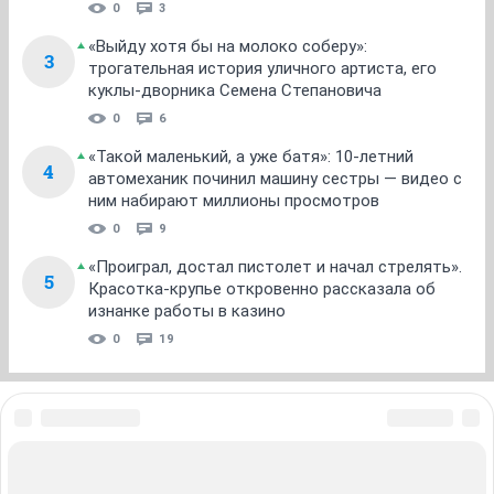
0
3
«Выйду хотя бы на молоко соберу»:
3
трогательная история уличного артиста, его
куклы-дворника Семена Степановича
0
6
«Такой маленький, а уже батя»: 10-летний
4
автомеханик починил машину сестры — видео с
ним набирают миллионы просмотров
0
9
«Проиграл, достал пистолет и начал стрелять».
5
Красотка-крупье откровенно рассказала об
изнанке работы в казино
0
19
ЗНАКОМСТВА В НОВОСИБИРСКЕ
ПОГОДА В НОВОСИБИРСКЕ
ПРОБКИ В НОВОСИБИРСКЕ