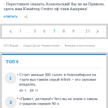
- Перестаньте сказать, Козюльский! Вы не на Привозе,
здесь вам Юнайтед Стейтс оф-таки Америка!
ОТВЕТИТЬ
1
...
5
6
7
8
9
...
21
НГС.Форум
Отдых Досуг Развлечения
Фильмы и кинотеатры
ТОП 5
Стоит меньше 500 тысяч: в Новосибирске на
1
торги выставили серый Infiniti — его заложил
владелец
0
13
«Привет, детишки!» Чего вы не знали о самом
2
страшном сериале 90-х