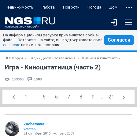
Недвижимость
Работа
Новости
Погода
Дом
На информационном ресурсе применяются cookie-
Согласен
файлы. Оставаясь на сайте, вы подтверждаете свое
согласие
на их использование.
НГС.Форум
Отдых Досуг Развлечения
Фильмы и кинотеатры
Игра - Киноцитатница (часть 2)
153055
1000
1
...
5
6
7
8
9
...
21
Zachetnaya
veteran
21 октября 2016
serg2809