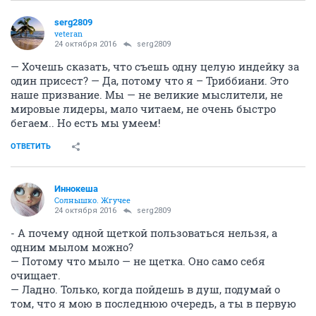
serg2809
veteran
24 октября 2016
serg2809
— Хочешь сказать, что съешь одну целую индейку за
один присест? — Да, потому что я – Триббиани. Это
наше призвание. Мы — не великие мыслители, не
мировые лидеры, мало читаем, не очень быстро
бегаем.. Но есть мы умеем!
ОТВЕТИТЬ
Иннокеша
Солнышко. Жгучее
24 октября 2016
serg2809
- А почему одной щеткой пользоваться нельзя, а
одним мылом можно?
— Потому что мыло — не щетка. Оно само себя
очищает.
— Ладно. Только, когда пойдешь в душ, подумай о
том, что я мою в последнюю очередь, а ты в первую