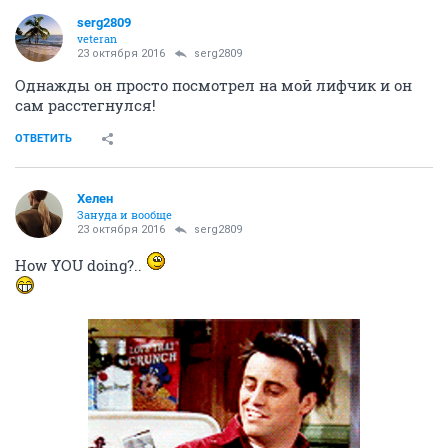
serg2809
veteran
23 октября 2016
serg2809
Однажды он просто посмотрел на мой лифчик и он
сам расстегнулся!
ОТВЕТИТЬ
Хелен
Зануда и вообще
23 октября 2016
serg2809
How YOU doing?..