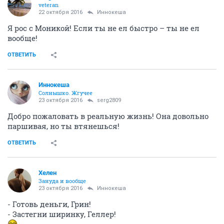
veteran
22 октября 2016
Иннокеша
Я рос с Моникой! Если ты не ел быстро – ты не ел
вообще!
ОТВЕТИТЬ
Иннокеша
Солнышко. Жгучее
23 октября 2016
serg2809
Добро пожаловать в реальную жизнь! Она довольно
паршивая, но ты втянешься!
ОТВЕТИТЬ
Хелен
Зануда и вообще
23 октября 2016
Иннокеша
- Готовь деньги, Грин!
- Застегни ширинку, Геллер!