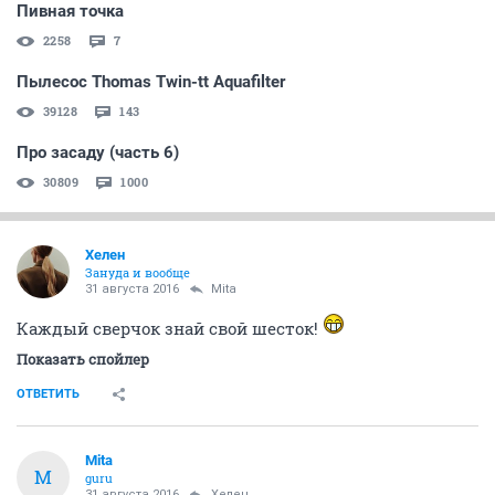
Пивная точка
2258
7
Пылесос Thomas Twin-tt Aquafilter
39128
143
Про засаду (часть 6)
30809
1000
Хелен
Зануда и вообще
31 августа 2016
Mita
Каждый сверчок знай свой шесток!
Показать спойлер
ОТВЕТИТЬ
Mita
M
guru
31 августа 2016
Хелен