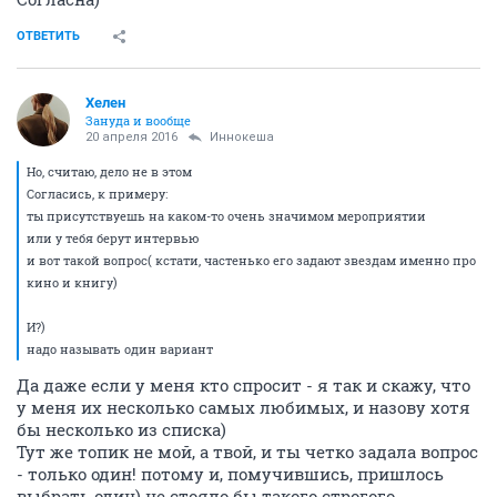
ОТВЕТИТЬ
Хелен
Зануда и вообще
20 апреля 2016
Иннокеша
Но, считаю, дело не в этом
Согласись, к примеру:
ты присутствуешь на каком-то очень значимом мероприятии
или у тебя берут интервью
и вот такой вопрос( кстати, частенько его задают звездам именно про
кино и книгу)
И?)
надо называть один вариант
Да даже если у меня кто спросит - я так и скажу, что
у меня их несколько самых любимых, и назову хотя
бы несколько из списка)
Тут же топик не мой, а твой, и ты четко задала вопрос
- только один! потому и, помучившись, пришлось
выбрать один) не стояло бы такого строгого