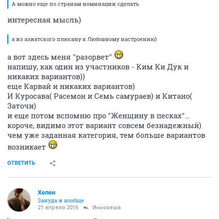
А можно еще по странам номинации сделать
интересная мысль)
а из азиатского плюсану к Любовному настроению)
а вот здесь меня "разорвет"
напишу, как один из участников - Ким Ки Дук и
никаких вариантов))
еще Карвай и никаких вариантов)
И Куросава( Расемон и Семь самураев) и Китано(
Заточи)
и еще потом вспомню про "Женщину в песках"…
короче, видимо этот вариант совсем безнадежный)
чем уже заданная категория, тем больше вариантов
возникает
ОТВЕТИТЬ
Хелен
Зануда и вообще
21 апреля 2016
Иннокеша