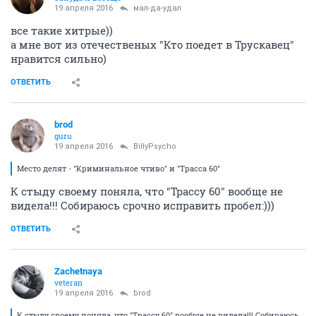
19 апреля 2016
мал-да-удал
все такие хитрые))
а мне вот из отечественых "Кто поедет в Трускавец"
нравится сильно)
ОТВЕТИТЬ
brod
guru
19 апреля 2016
BillyPsycho
Место делят - "Криминальное чтиво" и "Трасса 60"
К стыду своему поняла, что "Трассу 60" вообще не
видела!!! Собираюсь срочно исправить пробел:)))
ОТВЕТИТЬ
Zachetnaya
veteran
19 апреля 2016
brod
К стыду своему поняла, что "Трассу 60" вообще не видела!!! Собираюсь