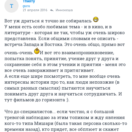
Thierry
T
guru
21 апреля 2016
Иннокеша
Вот уж драться я точно не собиралась
У меня есть особо любимая тема - и в кино, и в
литературе - которая не так, чтобы уж очень широко
представлена. Если общими словами ее описать -
встреча Запада и Востока. Это очень общо, прямо вот
очень-очень.
И вот это взаимопроникновение,
попытка понять, принятие, учение друг у друга и
сохранение себя в этом учении и приятии - меня это
все очень завораживает и притягивает.
А если еще шире посмотреть, то мне вообще очень
интересны истории про то, как люди непохожие (в
самых разных смыслах) пытаются научиться
понимать друг друга и научиться сотрудничать. И
тут фильмов до горизонта :).
Что до специалистов... если честно, я с большой
тревогой наблюдаю за этим топиком и жду явления
кого-то типа Мишари (была такая персона сколько-то
времени назад), кто придет, все обплюет и скажет