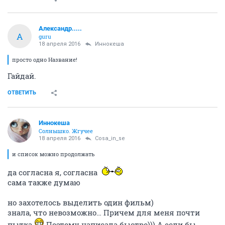
Александр.....
А
guru
18 апреля 2016
Иннокеша
просто одно Название!
Гайдай.
ОТВЕТИТЬ
Иннокеша
Солнышко. Жгучее
18 апреля 2016
Cosa_in_se
и список можно продолжать
да согласна я, согласна
сама также думаю
но захотелось выделить один фильм)
знала, что невозможно… Причем для меня почти
пытка
Поэтому написала быстро))) А если бы