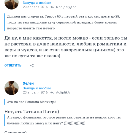
Зануда и вообще
20 апреля 2016
мал-да-удал
Должен вас огорчить, Трассу 60 в первый раз надо смотреть до 25,
тогда ты там находишь кучу сермяжной правды, в более зрелом
возрасте ловить там нечего.
Да ну, а мне кажется, и после можно - если только ты
не растерял в душе наивности, любви к романтики и
веры в чудеса, и не стал закоренелым циником) это
же по сути та же сказка)
ОТВЕТИТЬ
Хелен
Зануда и вообще
20 апреля 2016
AcliptikA
Это на аве Роксана Мескида?
Нет, это Татьяна Патиц)
А ваще, с фильмами, это все равно как ответить на вопрос кого ты
больше любишь маму или папу? :))))))))))))))))))
Согласна)