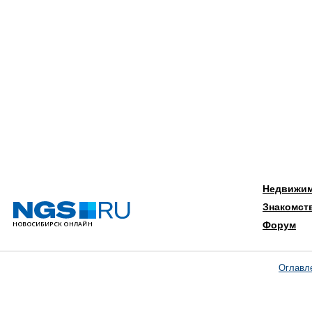
Недвижи
Знакомст
Форум
Оглавл