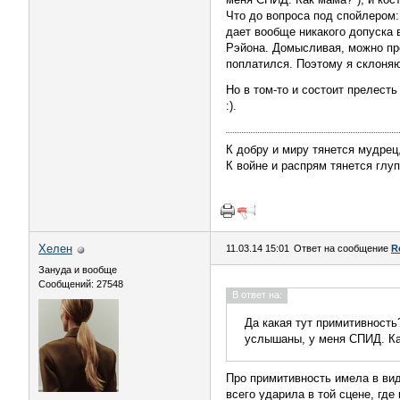
Что до вопроса под спойлером:
дает вообще никакого допуска 
Рэйона. Домысливая, можно пре
поплатился. Поэтому я склоняю
Но в том-то и состоит прелес
:).
К добру и миру тянется мудрец
К войне и распрям тянется глуп
Хелен
11.03.14 15:01
Ответ на сообщение
R
Зануда и вообще
Сообщений: 27548
В ответ на:
Да какая тут примитивност
услышаны, у меня СПИД. Как
Про примитивность имела в вид
всего ударила в той сцене, где