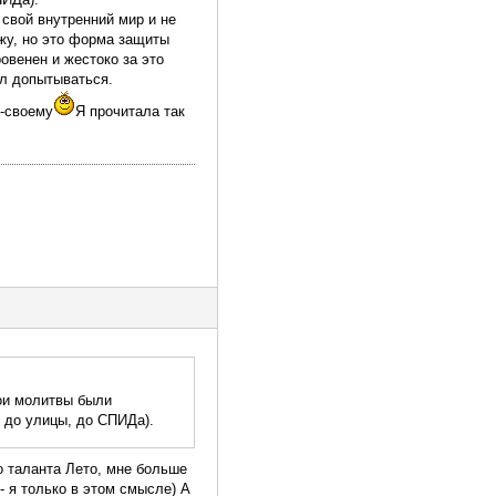
 свой внутренний мир и не
ожу, но это форма защиты
овенен и жестоко за это
ал допытываться.
о-своему
Я прочитала так
вои молитвы были
о до улицы, до СПИДа).
о таланта Лето, мне больше
- я только в этом смысле) А