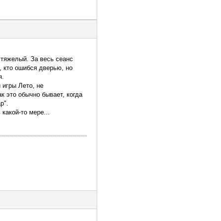
 тяжелый. За весь сеанс
, кто ошибся дверью, но
я.
 игры Лето, не
к это обычно бывает, когда
р".
какой-то мере...