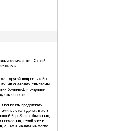
чками занимаются. С этой
масштабах.
 да - другой вопрос, чтобы
чить, ни облегчать симптомы
изни больных), и рядовые
ведомленности.
й и помогать продолжать
тамины, стоят денег, и хотя
яющей борьбы и с болезнью,
о несчастью, герой уже и
н, о чем в начале не могло