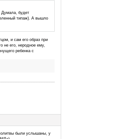
. Думала, будет
деленный типаж). А вышло
цом, и сам его образ при
о не его, неродное ему,
ачущего ребенка с
 молитвы были услышаны, у
ПИДа).