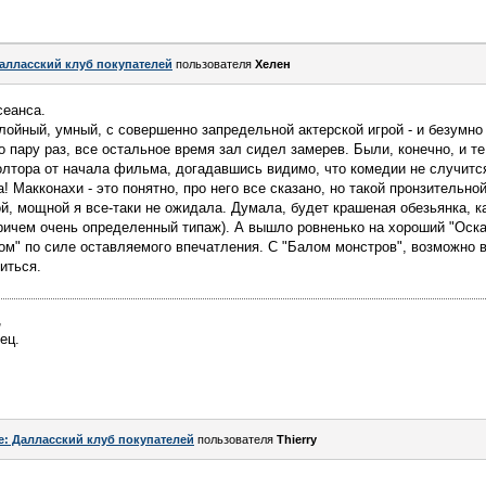
алласский клуб покупателей
пользователя
Хелен
сеанса.
йный, умный, с совершенно запредельной актерской игрой - и безумно
 пару раз, все остальное время зал сидел замерев. Были, конечно, и те
полтора от начала фильма, догадавшись видимо, что комедии не случитс
а! Макконахи - это понятно, про него все сказано, но такой пронзительной
й, мощной я все-таки не ожидала. Думала, будет крашеная обезьянка, ка
причем очень определенный типаж). А вышло ровненько на хороший "Оска
м" по силе оставляемого впечатления. С "Балом монстров", возможно в 
иться.
,
ец.
e: Далласский клуб покупателей
пользователя
Thierry