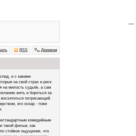
чать
RSS
Деревом
спид, и с какими
торые на свой страх и риск
я на милость судьбе, а сам
желанию жить и бороться за
ко восхититься потрясающей
ством, его оскар - тоже
и.
л нестандартным комедийным
и такой фильм, как
ыло стойкое ощущение, что