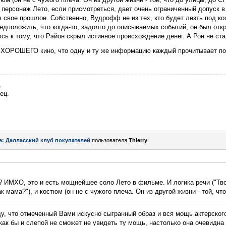
 персонаж Лето, если присмотреться, дает очень ограниченный допуск в
в свое прошлое. Собственно, Вудрофф не из тех, кто будет лезть под к
дположить, что когда-то, задолго до описываемых событий, он был откр
сь к тому, что Рэйон скрыл истинное происхождение денег. А Рон не ст
ть ХОРОШЕГО кино, что одну и ту же информацию каждый прочитывает п
,
ец.
e: Далласский клуб покупателей
пользователя
Thierry
ь? ИМХО, это и есть мощнейшее соло Лето в фильме. И логика речи ("Т
 мама?"), и костюм (он не с чужого плеча. Он из другой жизни - той, чт
у, что отмеченный Вами искусно сыгранный образ и вся мощь актерског
 как бы и слепой не сможет не увидеть ту мощь, настолько она очевидна 