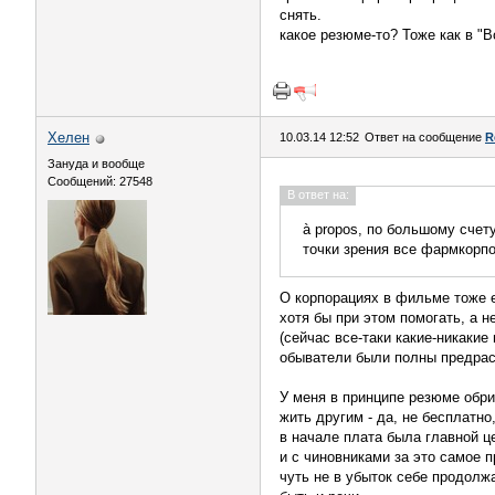
снять.
какое резюме-то? Тоже как в "
Хелен
10.03.14 12:52
Ответ на сообщение
R
Зануда и вообще
Сообщений: 27548
В ответ на:
à propos, по большому сче
точки зрения все фармкорп
О корпорациях в фильме тоже ес
хотя бы при этом помогать, а 
(сейчас все-таки какие-никакие
обыватели были полны предрас
У меня в принципе резюме обри
жить другим - да, не бесплатно
в начале плата была главной ц
и с чиновниками за это самое 
чуть не в убыток себе продолжа