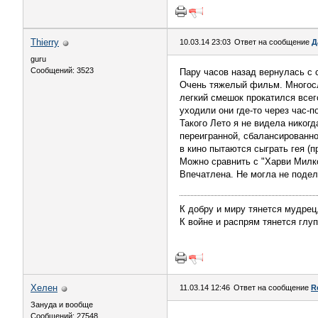
Thierry
10.03.14 23:03
Ответ на сообщение
Д
guru
Сообщений: 3523
Пару часов назад вернулась с 
Очень тяжелый фильм. Многосло
легкий смешок прокатился всего
уходили они где-то через час-
Такого Лето я не видела никогд
переигранной, сбалансированно
в кино пытаются сыграть гея (
Можно сравнить с "Харви Милко
Впечатлена. Не могла не подел
К добру и миру тянется мудрец
К войне и распрям тянется глуп
Хелен
11.03.14 12:46
Ответ на сообщение
R
Зануда и вообще
Сообщений: 27548