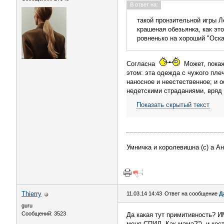
В ответ на:
такой пронзительной игры Л
крашеная обезьянка, как эт
ровненько на хороший "Оска
Согласна
Может, покаж
этом: эта одежда с чужого плеч
наносное и неестественное; и 
недетскими страданиями, вряд 
Показать скрытый текст
Умничка и королевишна (с) а А
Thierry
11.03.14 14:43
Ответ на сообщение
Д
guru
Сообщений: 3523
Да какая тут примитивность? И
меня СПИД. Как мама?"), и кост