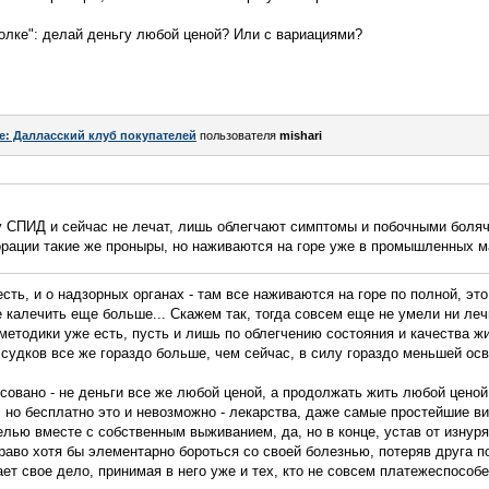
Волке": делай деньгу любой ценой? Или с вариациями?
e: Далласский клуб покупателей
пользователя
mishari
ту СПИД и сейчас не лечат, лишь облегчают симптомы и побочными боля
орации такие же проныры, но наживаются на горе уже в промышленных 
ть, и о надзорных органах - там все наживаются на горе по полной, это
не калечить еще больше... Скажем так, тогда совсем еще не умели ни ле
 методики уже есть, пусть и лишь по облегчению состояния и качества ж
судков все же гораздо больше, чем сейчас, в силу гораздо меньшей ос
совано - не деньги все же любой ценой, а продолжать жить любой цено
, но бесплатно это и невозможно - лекарства, даже самые простейшие ви
елью вместе с собственным выживанием, да, но в конце, устав от изнур
право хотя бы элементарно бороться со своей болезнью, потеряв друга п
ет свое дело, принимая в него уже и тех, кто не совсем платежеспособе