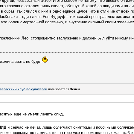
о другой, неизвестный актер! И это совсем не потому, что внешне он из
ого красавца остался лишь скелет, обтянутый кожей со впадинами на лиц
 в образ, так слился с ним в одно единое целое, что в отличие от всех 
акКонахи – один лишь Рон Вудруф – техасский проныра-электрик-авантю
 что болен смертельной болезнью, и внутренне сильный своим желание
 поклонники Лео, стопроцентно заслуженно и должен был уйти никому и
нжелина врать не будет
алласский клуб покупателей
пользователя
Хелен
есятых еще не умели лечить спид,
ПИД и сейчас не лечат, лишь облегчают симптомы и побочными болячкам
ие же проныры, но наживаются на горе уже в промышленных масштабах.