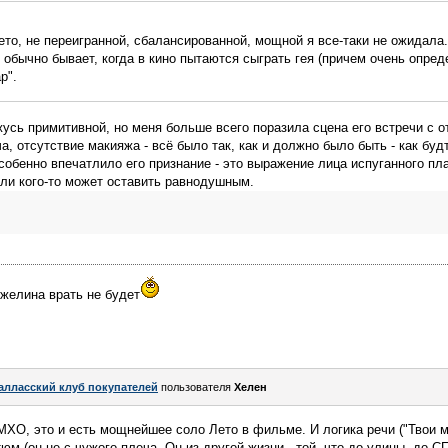
ето, не переигранной, сбалансированной, мощной я все-таки не ожидала
о обычно бывает, когда в кино пытаются сыграть гея (причем очень опре
р".
усь примитивной, но меня больше всего поразила сцена его встречи с от
а, отсутствие макияжа - всё было так, как и должно было быть - как будт
особенно впечатлило его признание - это выражение лица испуганного пл
ли кого-то может оставить равнодушным.
нжелина врать не будет
алласский клуб покупателей
пользователя
Хелен
МХО, это и есть мощнейшее соло Лето в фильме. И логика речи ("Твои
юм (он не с чужого плеча. Он из другой жизни - той, что до улицы, до С