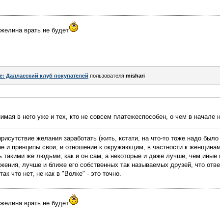
нжелина врать не будет
e: Далласский клуб покупателей
пользователя
mishari
имая в него уже и тех, кто не совсем платежеспособен, о чем в начале н
 присутствие желания заработать (жить, кстати, на что-то тоже надо было
рне и принципы свои, и отношение к окружающим, в частности к женщина
ь такими же людьми, как и он сам, а некоторые и даже лучше, чем иные
ужения, лучше и ближе его собственных так называемых друзей, что отве
к что нет, не как в "Волке" - это точно.
нжелина врать не будет