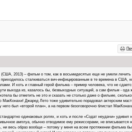
Пе
(США, 2013) – фильм о том, как в восьмидесятых еще не умели лечить 
приходилось сталкиваться вич-инфицированным в те времена в США, ко
лами. И хоть и главный герой фильма – пример человека, что не сдаетс
ути выхода из, казалось бы, безвыходных ситуаций, а сам фильм - ода 
 хотела бы отметить не это и сказать не столько даже о фильме, сколь
 МакКонахи! Джаред Лето тоже удивительно порадовал актерским мастер
 у него был «второй план», а на первом безоговорочно блистал МакКонах
 стандартно одинаковых ролях, и хоть и после «Содат неудачи» удиви
привычное амплуа, обычно отводимое ему режиссерами, не вписывается н
ь, ни весь образ вообще – потому у меня на всем протяжении фильма б