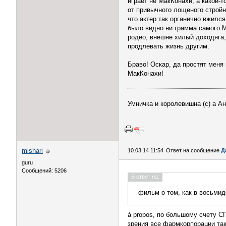
играет не МакКонахи, а какой-т
от привычного лощеного стройн
что актер так органично вжился
было видно ни грамма самого М
родео, внешне хилый доходяга,
продлевать жизнь другим.
Браво! Оскар, да простят меня
МакКонахи!
Умничка и королевишна (с) а А
mishari
10.03.14 11:54
Ответ на сообщение
Д
guru
Сообщений: 5206
В ответ на:
фильм о том, как в восьмид
à propos, по большому счету С
зрения все фармкорпорации так