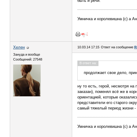
быть и речи.
Умничка и королевишна (с) а А
Хелен
10.03.14 17:15
Ответ на сообщение
R
Зануда и вообще
Сообщений: 27548
В ответ на:
продолжает свое дело, прин
ну то есть, герой, несмотря на
заказан), поменял всё же в ко
ориентацией, которые оказалис
представители его старого окр
самый тяжелый период жизни - та
Умничка и королевишна (с) а А