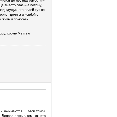
менился до неузнаваемости –
е вместо глаз – а потому,
предыдущих его ролей тут не
рист-деляга и ковбой с
м жить и помогать
ному, кроме Мэттью
и занимаются. С этой точки
 Вопрос лишь в том, как это