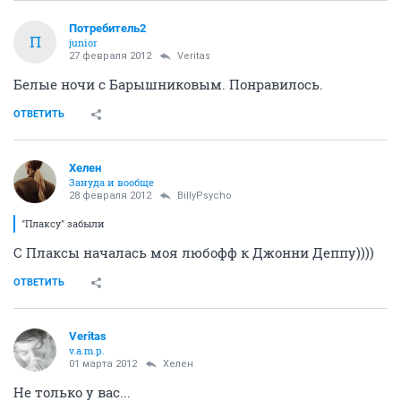
Потребитель2
П
junior
27 февраля 2012
Veritas
Белые ночи с Барышниковым. Понравилось.
ОТВЕТИТЬ
Хелен
Зануда и вообще
28 февраля 2012
BillyPsycho
"Плаксу" забыли
С Плаксы началась моя любофф к Джонни Деппу))))
ОТВЕТИТЬ
Veritas
v.a.m.p.
01 марта 2012
Хелен
Не только у вас...