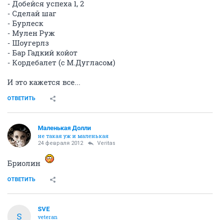
- Добейся успеха 1, 2
- Сделай шаг
- Бурлеск
- Мулен Руж
- Шоугерлз
- Бар Гадкий койот
- Кордебалет (с М.Дугласом)
И это кажется все...
ОТВЕТИТЬ
Маленькая Долли
не такая уж и маленькая
24 февраля 2012
Veritas
Бриолин
ОТВЕТИТЬ
SVE
S
veteran