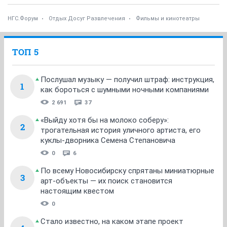
НГС.Форум
Отдых Досуг Развлечения
Фильмы и кинотеатры
ТОП 5
Послушал музыку — получил штраф: инструкция,
1
как бороться с шумными ночными компаниями
2 691
37
«Выйду хотя бы на молоко соберу»:
2
трогательная история уличного артиста, его
куклы-дворника Семена Степановича
0
6
По всему Новосибирску спрятаны миниатюрные
3
арт-объекты — их поиск становится
настоящим квестом
0
Стало известно, на каком этапе проект