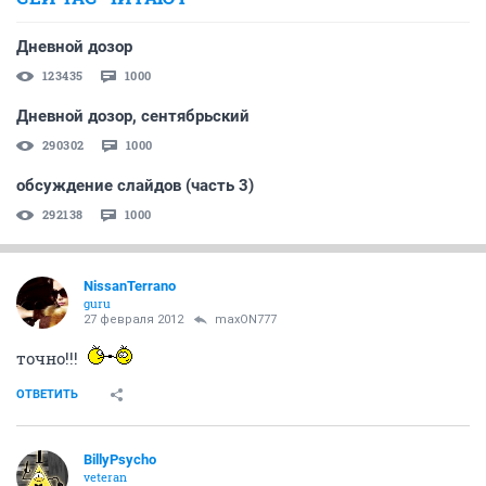
Дневной дозор
123435
1000
Дневной дозор, сентябрьский
290302
1000
обсуждение слайдов (часть 3)
292138
1000
NissanTerrano
guru
27 февраля 2012
maxON777
точно!!!
ОТВЕТИТЬ
BillyPsycho
veteran