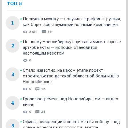
ТОП 5
Послушал музыку — получил штраф: инструкция,
1
как бороться с шумными ночными компаниями
2 691
39
По всему Новосибирску спрятаны миниатюрные
2
арт-объекты — их поиск становится
настоящим квестом
0
Стало известно, на каком этапе проект
3
строительства детской областной больницы в
Новосибирске
0
12
Гроза прогремела над Новосибирском — видео
4
ливня
0
34
Офисы, резиденции и апартаменты соберут под
5
одним адресом: что строят в центре