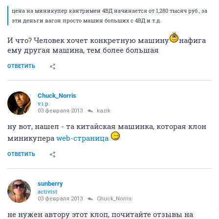
цена на миникупер кантримен 4ВД начинается от 1,280 тысяч руб., за
эти деньги вагон просто машин больших с 4ВД и т.д.
И что? Человек хочет конкретную машину
нафига
ему другая машина, тем более большая
ОТВЕТИТЬ
Chuck_Norris
v.i.p.
03 февраля 2013
kazik
ну вот, нашел - та китайская машинка, которая клон
миникупера
web-страница
ОТВЕТИТЬ
sunberry
activist
03 февраля 2013
Chuck_Norris
не нужен автору этот клоп, почитайте отзывы на