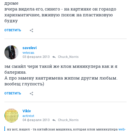
дроме
вчера видела его, синего - на картинке он гораздо
харизматичнее, вживую похож на пластиковую
будку
ОТВЕТИТЬ
savelevi
veteran
03 февраля 2013
Chuck_Norris
эм смайл чери такой же клон миникупера как и я
балерина.
А про замену кантримена жипом другим любым.
вообещ глупость)
ОТВЕТИТЬ
Vikiv
activist
04 февраля 2013
Chuck_Norris
ну вот, нашел - та китайская машинка, которая клон миникупера
web-