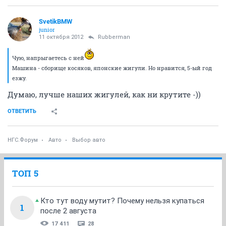
SvetikBMW
junior
11 октября 2012
Rubberman
Чую, напрыгаетесь с ней
Машина - сборище косяков, японские жигули. Но нравится, 5-ый год
езжу.
Думаю, лучше наших жигулей, как ни крутите -))
ОТВЕТИТЬ
НГС.Форум
Авто
Выбор авто
ТОП 5
Кто тут воду мутит? Почему нельзя купаться
1
после 2 августа
17 411
28