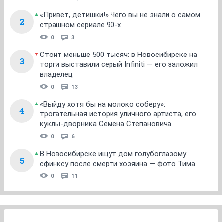
«Привет, детишки!» Чего вы не знали о самом
2
страшном сериале 90-х
0
3
Стоит меньше 500 тысяч: в Новосибирске на
3
торги выставили серый Infiniti — его заложил
владелец
0
13
«Выйду хотя бы на молоко соберу»:
4
трогательная история уличного артиста, его
куклы-дворника Семена Степановича
0
6
В Новосибирске ищут дом голубоглазому
5
сфинксу после смерти хозяина — фото Тима
0
11