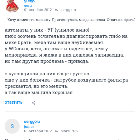
gringo
guru
01 октября 2012
serggora
Хочу поменять машину. Приглянулась мазда капелла. Стоит ли брать?
автоматы у них - УГ (унылое амно).
либо ооочень тсчательно диагностировать либо на
мехе брать. меха там ваще неубиваемая.
у WDовых, кста, автоматы надежнее, чем у
монопривода. и жижа в них дешевая заливаецца.
но там другая проблема - привода.
с кузовщиной на них ваще грустно.
еще у них болячка - патрубок воздушного фильтра
трескается, но это мелочь.
а так ваще машина хорошая.
ОТВЕТИТЬ
serggora
S
junior
01 октября 2012
Макс1976