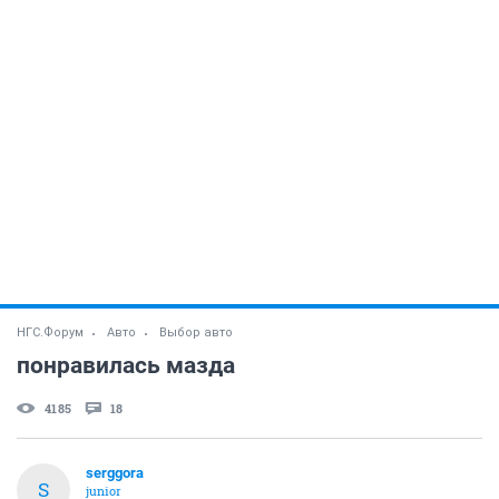
НГС.Форум
Авто
Выбор авто
понравилась мазда
4185
18
serggora
S
junior