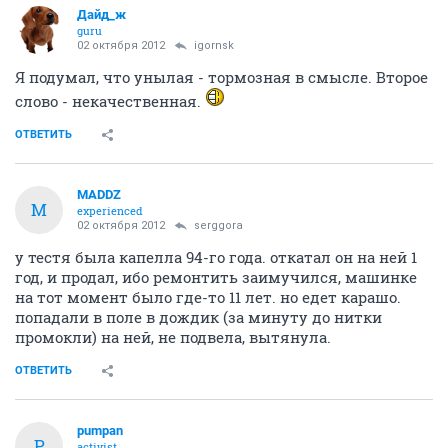
Дайд_ж
guru
02 октября 2012
igornsk
Я подумал, что унылая - тормозная в смысле. Второе
слово - некачественная.
ОТВЕТИТЬ
MADDZ
M
experienced
02 октября 2012
serggora
у тестя была капелла 94-го года. откатал он на ней 1
год, и продал, ибо ремонтить заимучился, машинке
на тот момент было где-то 11 лет. но едет карашо.
попадали в поле в дождик (за минуту до нитки
промокли) на ней, не подвела, вытянула.
ОТВЕТИТЬ
pumpan
P
activist