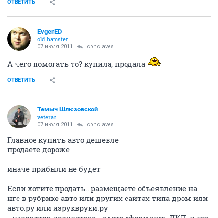
ОТВЕТИТЬ
EvgenED
old hamster
07 июля 2011
conclaves
А чего помогать то? купила, продала
ОТВЕТИТЬ
Темыч Шлюзовской
veteran
07 июля 2011
conclaves
Главное купить авто дешевле
продаете дороже
иначе прибыли не будет
Если хотите продать.. размещаете объеявление на
нгс в рубрике авто или других сайтах типа дром или
авто.ру или изруквруки.ру
- находится покупателе - едете оформлять ДКП, и все.