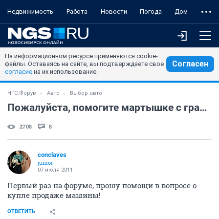
Недвижимость
Работа
Новости
Погода
Дом
На информационном ресурсе применяются cookie-
Согласен
файлы. Оставаясь на сайте, вы подтверждаете свое
согласие
на их использование.
НГС.Форум
Авто
Выбор авто
Пожалуйста, помогите мартышке с гранатой!
2708
8
conclaves
junior
07 июля 2011
Первый раз на форуме, прошу помощи в вопросе о
купле продаже машины!
ОТВЕТИТЬ