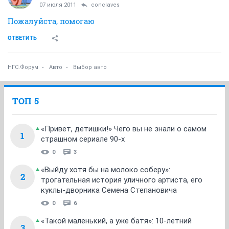
07 июля 2011
conclaves
Пожалуйста, помогаю
ОТВЕТИТЬ
НГС.Форум
Авто
Выбор авто
ТОП 5
«Привет, детишки!» Чего вы не знали о самом
1
страшном сериале 90-х
0
3
«Выйду хотя бы на молоко соберу»:
2
трогательная история уличного артиста, его
куклы-дворника Семена Степановича
0
6
«Такой маленький, а уже батя»: 10-летний
3