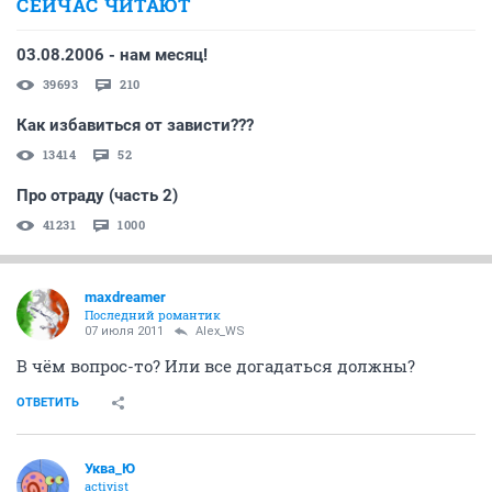
СЕЙЧАС ЧИТАЮТ
03.08.2006 - нам месяц!
39693
210
Как избавиться от зависти???
13414
52
Про отраду (часть 2)
41231
1000
maxdreamer
Последний романтик
07 июля 2011
Alex_WS
В чём вопрос-то? Или все догадаться должны?
ОТВЕТИТЬ
Уква_Ю
activist