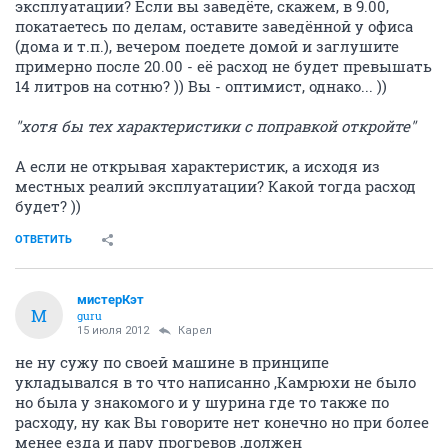
эксплуатации? Если вы заведёте, скажем, в 9.00,
покатаетесь по делам, оставите заведённой у офиса
(дома и т.п.), вечером поедете домой и заглушите
примерно после 20.00 - её расход не будет превышать
14 литров на сотню? )) Вы - оптимист, однако... ))
"хотя бы тех характеристики с поправкой откройте"
А если не открывая характеристик, а исходя из
местных реалий эксплуатации? Какой тогда расход
будет? ))
ОТВЕТИТЬ
мистерКэт
М
guru
15 июля 2012
Карел
не ну сужу по своей машине в принципе
укладывался в то что написанно ,Камрюхи не было
но была у знакомого и у шурина где то также по
расходу, ну как Вы говорите нет конечно но при более
менее езда и пару прогревов ,должен