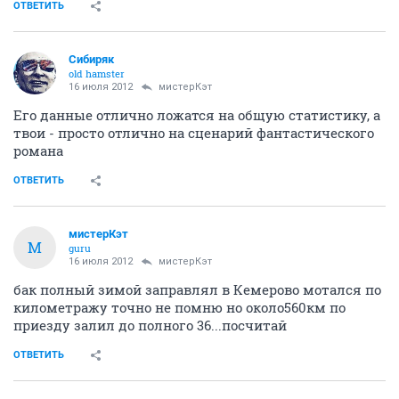
ОТВЕТИТЬ
Сибиряк
old hamster
16 июля 2012
мистерКэт
Его данные отлично ложатся на общую статистику, а
твои - просто отлично на сценарий фантастического
романа
ОТВЕТИТЬ
мистерКэт
М
guru
16 июля 2012
мистерКэт
бак полный зимой заправлял в Кемерово мотался по
километражу точно не помню но около560км по
приезду залил до полного 36...посчитай
ОТВЕТИТЬ