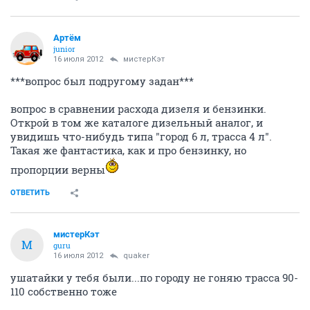
Артём
juniоr
16 июля 2012
мистерКэт
***вопрос был подругому задан***
вопрос в сравнении расхода дизеля и бензинки.
Открой в том же каталоге дизельный аналог, и
увидишь что-нибудь типа "город 6 л, трасса 4 л".
Такая же фантастика, как и про бензинку, но
пропорции верны
ОТВЕТИТЬ
мистерКэт
М
guru
16 июля 2012
quaker
ушатайки у тебя были...по городу не гоняю трасса 90-
110 собственно тоже