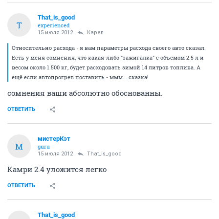
That_is_good
T
experienced
15 июля 2012
Карел
Относительно расхода - я вам параметры расхода своего авто сказал.
Есть у меня сомнения, что какая-либо "зажигалка" с объёмом 2.5 л и
весом около 1.500 кг, будет расходовать зимой 14 литров топлива. А
ещё если автопрогрев поставить - ммм... сказка!
сомнения ваши абсолютно обоснованны.
ОТВЕТИТЬ
мистерКэт
М
guru
15 июля 2012
That_is_good
Камри 2.4 уложится легко
ОТВЕТИТЬ
That_is_good