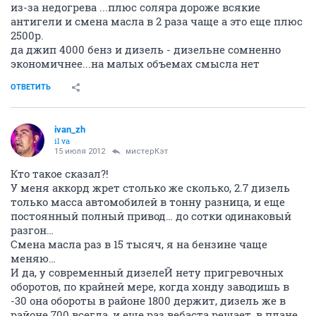
из-за недогрева ...плюс соляра дороже всякие
антигели и смена масла в 2 раза чаще а это еще плюс
2500р.
да джип 4000 бенз и дизель - дизельне сомненно
экономичнее...на малых объемах смысла нет
ОТВЕТИТЬ
ivаn_zh
il va
15 июля 2012
мистерКэт
Кто такое сказал?!
У меня аккорд жрет столько же сколько, 2.7 дизель
только масса автомобилей в тонну разница, и еще
постоянный полный привод… до сотки одинаковый
разгон…
Смена масла раз в 15 тысяч, я на бензине чаще
меняю…
И да, у современный дизелеЙ нету пригревочных
оборотов, по крайней мере, когда хонду заводишь в
-30 она обороты в районе 1800 держит, дизель же в
районе 700 всегда, и еще раз вебаста решает, в плане