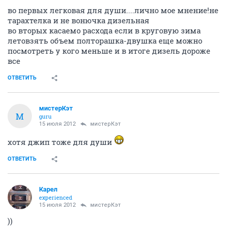
во первых легковая для души....лично мое мнение!не
тарахтелка и не вонючка дизельная
во вторых касаемо расхода если в круговую зима
летовзять объем полторашка-двушка еще можно
посмотреть у кого меньше и в итоге дизель дороже
все
ОТВЕТИТЬ
мистерКэт
М
guru
15 июля 2012
мистерКэт
хотя джип тоже для души
ОТВЕТИТЬ
Карел
experienced
15 июля 2012
мистерКэт
))