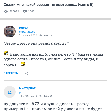
Скажи мне, какой сериал ты смотришь... (часть 5)
310082
1000
Карел
experienced
15 июля 2012
ivаn_zh
"Не ну просто она разного сорта Г"
Надо запомнить... Я считал, что "Г" бывает лишь
одного сорта - просто Г, ан нет... есть и подвиды, и
сорта Г...
ОТВЕТИТЬ
мистерКэт
М
guru
15 июля 2012
Карел
ну допустим 1.8 ZZ и двушка дизель ...расход
примерно 1 в 1 причем зимой у дизеля выше будет