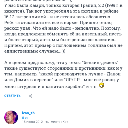
У нас была Камри, только которая Грация, 2.2 (1999 г.в.
кажется). Так вот употребляла эта скотина в районе
16-17 литров зимой - и не стеснялась абсолютно.
Ребята отсканили её, всё в норме. Пришло тепло,
расход упал. Что ей надо было - непонятно. Поэтому,
когда предложили обменять её на дизельный, пусть
и более старый, авто, мы быстренько согласились.
Причём, этот пример с поглощением топлива был не
единственным случаем... ))
А в целом предположу, что у темы "бензин-дизель"
также существуют сторонники и противники, как и у
тем, например, "какой производитель лучше - Данон
или Домик в деревне" или "ЛР/ПР - мне всё равно, у
меня штурвал и я капитан корабля" и т.п.
ОТВЕТИТЬ
ivаn_zh
il va
15 июля 2012
мистерКэт