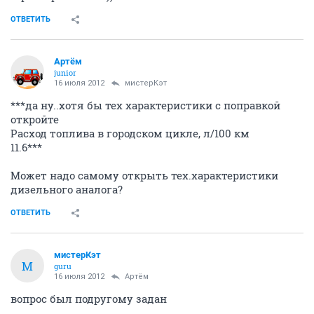
ОТВЕТИТЬ
Артём
juniоr
16 июля 2012
мистерКэт
***да ну..хотя бы тех характеристики с поправкой
откройте
Расход топлива в городском цикле, л/100 км
11.6***
Может надо самому открыть тех.характеристики
дизельного аналога?
ОТВЕТИТЬ
мистерКэт
М
guru
16 июля 2012
Артём
вопрос был подругому задан