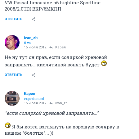
VW Passat limousine b6 highline Sportline
2008/2.0TDI BKP/6МКПП
ОТВЕТИТЬ
ivаn_zh
il va
15 июля 2012
Карел
Не ну тут он прав, если соляркой хреновой
заправлять… кислятиной вонять будет
ОТВЕТИТЬ
Карел
experienced
15 июля 2012
ivаn_zh
"если соляркой хреновой заправлять…"
Я бы хотел взглянуть на хорошую солярку в
нашем "болотце"... ))