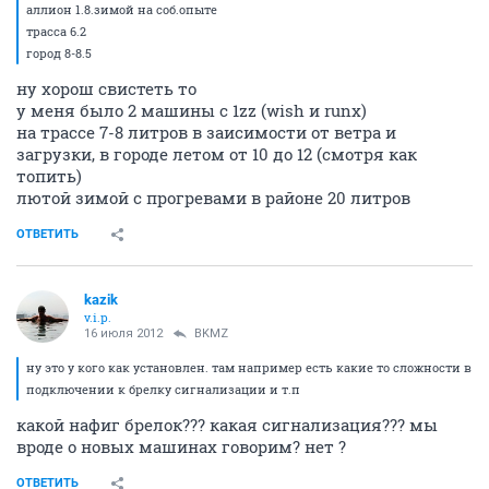
аллион 1.8.зимой на соб.опыте
трасса 6.2
город 8-8.5
ну хорош свистеть то
у меня было 2 машины с 1zz (wish и runx)
на трассе 7-8 литров в заисимости от ветра и
загрузки, в городе летом от 10 до 12 (смотря как
топить)
лютой зимой с прогревами в районе 20 литров
ОТВЕТИТЬ
kazik
v.i.p.
16 июля 2012
BKMZ
ну это у кого как установлен. там например есть какие то сложности в
подключении к брелку сигнализации и т.п
какой нафиг брелок??? какая сигнализация??? мы
вроде о новых машинах говорим? нет ?
ОТВЕТИТЬ