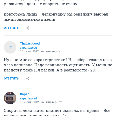
уложится...дальше спорить не стану.
повторюсь лишь ...легковушку бы бензинку выбрал
,джип однозначно дизель
ОТВЕТИТЬ
That_is_good
T
experienced
15 июля 2012
мистерКэт
Ну а чо мне ее характеристики? На заборе тоже много
чего написано. Надо реальность оценивать. У меня по
паспорту тоже 15л расход. А в реальности - 20.
ОТВЕТИТЬ
Карел
experienced
15 июля 2012
мистерКэт
Спорить, действительно, нет смысла, вы правы... Всё
равно останемся при своём... ))