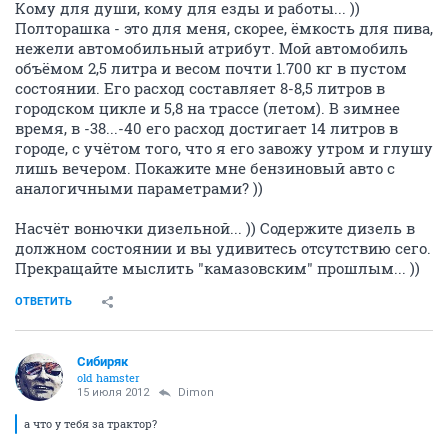
Кому для души, кому для езды и работы... ))
Полторашка - это для меня, скорее, ёмкость для пива,
нежели автомобильный атрибут. Мой автомобиль
объёмом 2,5 литра и весом почти 1.700 кг в пустом
состоянии. Его расход составляет 8-8,5 литров в
городском цикле и 5,8 на трассе (летом). В зимнее
время, в -38...-40 его расход достигает 14 литров в
городе, с учётом того, что я его завожу утром и глушу
лишь вечером. Покажите мне бензиновый авто с
аналогичными параметрами? ))
Насчёт вонючки дизельной... )) Содержите дизель в
должном состоянии и вы удивитесь отсутствию сего.
Прекращайте мыслить "камазовским" прошлым... ))
ОТВЕТИТЬ
Сибиряк
old hamster
15 июля 2012
Dimon
а что у тебя за трактор?