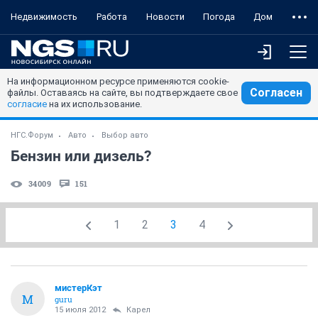
Недвижимость
Работа
Новости
Погода
Дом
На информационном ресурсе применяются cookie-
Согласен
файлы. Оставаясь на сайте, вы подтверждаете свое
согласие
на их использование.
НГС.Форум
Авто
Выбор авто
Бензин или дизель?
34009
151
1
2
3
4
мистерКэт
М
guru
15 июля 2012
Карел