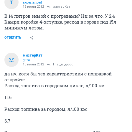
T
experienced
15 июля 2012
мистерКэт
В 14 литров зимой с прогревами? Ни за что. У 2,4
Камри коробка 4-хступка, расход в городе под 15л
минимум летом.
ОТВЕТИТЬ
мистерКэт
М
guru
15 июля 2012
That_is_good
да ну..хотя бы тех характеристики с поправкой
откройте
Расход топлива в городском цикле, л/100 км
11.6
Расход топлива за городом, л/100 км
6.7