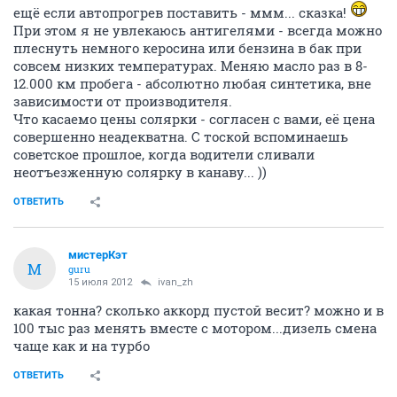
ещё если автопрогрев поставить - ммм... сказка!
При этом я не увлекаюсь антигелями - всегда можно
плеснуть немного керосина или бензина в бак при
совсем низких температурах. Меняю масло раз в 8-
12.000 км пробега - абсолютно любая синтетика, вне
зависимости от производителя.
Что касаемо цены солярки - согласен с вами, её цена
совершенно неадекватна. С тоской вспоминаешь
советское прошлое, когда водители сливали
неотъезженную солярку в канаву... ))
ОТВЕТИТЬ
мистерКэт
М
guru
15 июля 2012
ivаn_zh
какая тонна? сколько аккорд пустой весит? можно и в
100 тыс раз менять вместе с мотором...дизель смена
чаще как и на турбо
ОТВЕТИТЬ