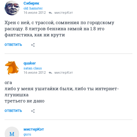
Сибиряк
old hamster
16 июля 2012
мистерКэт
Хрен с ней, с трассой, сомнения по городскому
расходу. 8 литров бензина зимой на 1.8 это
фантастика, как ни крути
ОТВЕТИТЬ
quaker
satan claus
16 июля 2012
мистерКэт
ога
либо у меня ушатайки были, либо ты интернет-
лгунишка
третьего не дано
ОТВЕТИТЬ
мистерКэт
М
guru