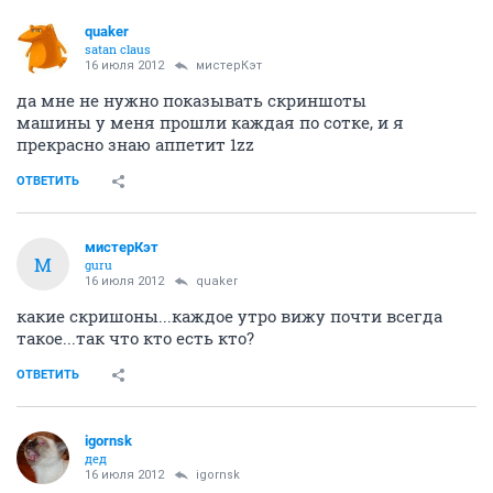
quaker
satan claus
16 июля 2012
мистерКэт
да мне не нужно показывать скриншоты
машины у меня прошли каждая по сотке, и я
прекрасно знаю аппетит 1zz
ОТВЕТИТЬ
мистерКэт
М
guru
16 июля 2012
quaker
какие скришоны...каждое утро вижу почти всегда
такое...так что кто есть кто?
ОТВЕТИТЬ
igornsk
дед
16 июля 2012
igornsk