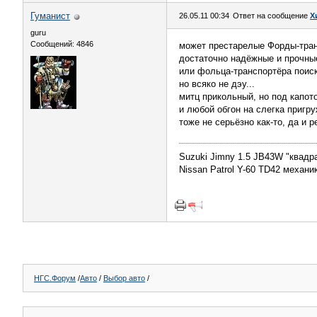
Гуманист
26.05.11 00:34
Ответ на сообщение
Х
guru
Сообщений: 4846
может престарелые Форды-тран
достаточно надёжные и прочные
или фольца-транспортёра поис
но всяко не дэу...
митц прикольный, но под капот
и любой обгон на слегка приг
тоже не серьёзно как-то, да и 
Suzuki Jimny 1.5 JB43W "квадра
Nissan Patrol Y-60 TD42 механ
НГС.Форум
/
Авто
/
Выбор авто
/