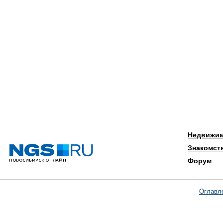
Недвижи
Знакомст
Форум
Оглавл