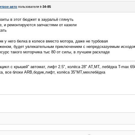
итрое авто
пользователя
t-34-85
зиты в этот бюджет в зауральё глянуть
, и ремонтируются запчастями от казели
кать
ом у него белка в колесе вместо мотора, даже не турбовая
руженом, будет увлекательным приключением с непредсказуемым исходо
ресурс такого моторчика тыс 80 от силы, в лучшем раскладе
цикл с крышей" автомат, лифт 2.5", колёса 28" АТ,МТ, лебёдка T-max 65
ика, все блоки ARB,бодик,лифт, колёса 35"МТ,мехлебёдка