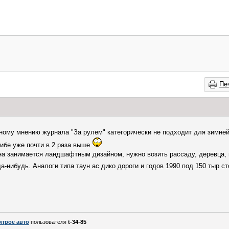
Пе
ному мнению журнала "За рулем" категорически не подходит для зимне
сибе уже почти в 2 раза выше
а занимается ландшафтным дизайном, нужно возить рассаду, деревца, н
а-нибудь. Аналоги типа таун ас дико дороги и годов 1990 под 150 тыр с
итрое авто
пользователя
t-34-85