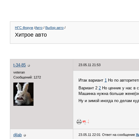
НГС.Форум
/
Авто
/
Выбор авто
/
Хитрое авто
t-34-85
23.05.11 21:53
veteran
Сообщений: 1272
Итак вариант
1
Но по авторитет
Вариант 2
2
Но ценник у нас в 
Машинка нужна больше жене(он
Ну и зимой иногда по делам куд
djlab
23.05.11 22:01
Ответ на сообщение
Х