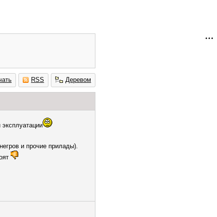
чать
RSS
Деревом
й эксплуатации
егров и прочие прилады).
тоят