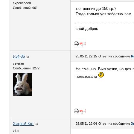
experienced
Сообщений: 961
т.е. ценник до 150т.р.?
Тогда только уаз таблетку вам
злой добряк
t-34-85
23.05.11 22:15
Ответ на сообщение
R
veteran
Сообщений: 1272
Не смешно. Был уазик, но дох п
пользовали
Хитрый Кот
25.05.11 22:04
Ответ на сообщение
Х
v.i.p.