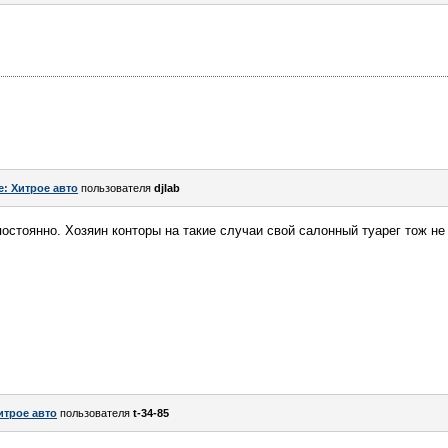
e: Хитрое авто
пользователя
djlab
остоянно. Хозяин конторы на такие случаи свой салонный туарег тож не 
итрое авто
пользователя
t-34-85