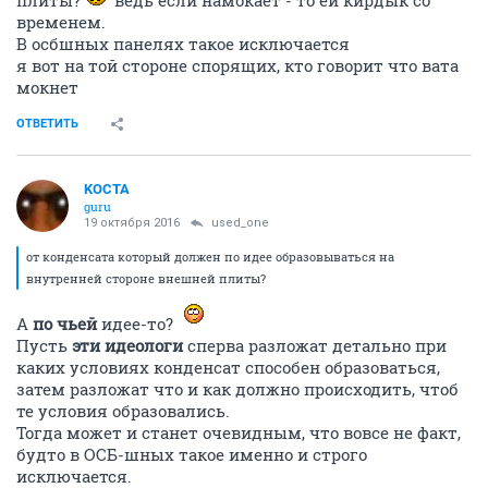
плиты?
ведь если намокает - то ей кирдык со
временем.
В осбшных панелях такое исключается
я вот на той стороне спорящих, кто говорит что вата
мокнет
ОТВЕТИТЬ
KOCTA
guru
19 октября 2016
used_one
от конденсата который должен по идее образовываться на
внутренней стороне внешней плиты?
А
по чьей
идее-то?
Пусть
эти идеологи
сперва разложат детально при
каких условиях конденсат способен образоваться,
затем разложат что и как должно происходить, чтоб
те условия образовались.
Тогда может и станет очевидным, что вовсе не факт,
будто в ОСБ-шных такое именно и строго
исключается.