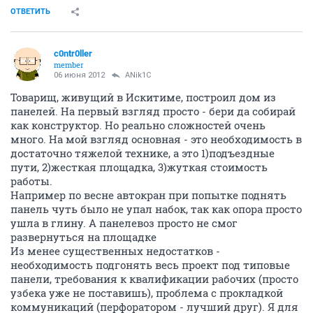
ОТВЕТИТЬ
c0ntr0ller
member
06 июня 2012
ANik1C
Товарищ, живущий в Искитиме, построил дом из
панелей. На первый взгляд просто - бери да собирай
как конструктор. Но реально сложностей очень
много. На мой взгляд основная - это необходимость в
достаточно тяжелой технике, а это 1)подъездные
пути, 2)жесткая площадка, 3)жуткая стоимость
работы.
Например по весне автокран при попытке поднять
панель чуть было не упал набок, так как опора просто
ушла в глину. А панелевоз просто не смог
развернуться на площадке
Из менее существенных недостатков -
необходимость подгонять весь проект под типовые
панели, требования к квалификации рабочих (просто
узбека уже не поставишь), проблема с прокладкой
коммуникаций (перфоратором - лучший друг). Я для