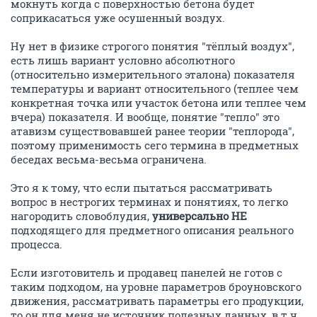
мокнуть когда с поверхностью бетона будет
соприкасаться уже осушенный воздух.
Ну нет в физике строгого понятия "тёплый воздух",
есть лишь вариант условно абсолютного
(относительно измерительного эталона) показателя
температуры и вариант относительного (теплее чем
конкретная точка или участок бетона или теплее чем
вчера) показателя. И вообще, понятие "тепло" это
атавизм существовавшей ранее теории "теплорода",
поэтому применимость сего термина в предметных
беседах весьма-весьма ограничена.
Это я к тому, что если пытаться рассматривать
вопрос в нестрогих терминах и понятиях, то легко
нагородить словоблудия,
универсально НЕ
подходящего для предметного описания реального
процесса.
Если изготовитель и продавец панелей не готов с
таким подходом, на уровне параметров броуновского
движения, рассматривать параметры его продукции,
то он для меня не источник полезных данных, в т.ч.