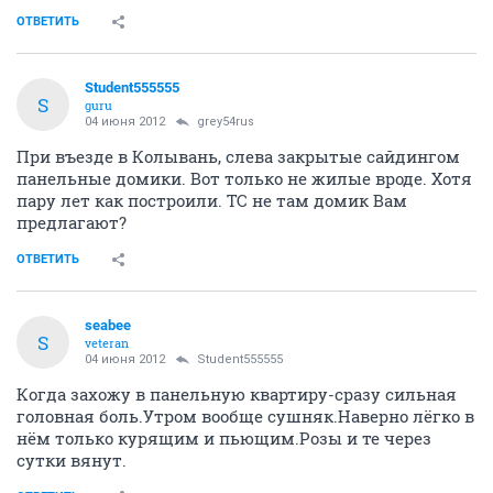
ОТВЕТИТЬ
Student555555
S
guru
04 июня 2012
grey54rus
При въезде в Колывань, слева закрытые сайдингом
панельные домики. Вот только не жилые вроде. Хотя
пару лет как построили. ТС не там домик Вам
предлагают?
ОТВЕТИТЬ
seabee
S
veteran
04 июня 2012
Student555555
Когда захожу в панельную квартиру-сразу сильная
головная боль.Утром вообще сушняк.Наверно лёгко в
нём только курящим и пьющим.Розы и те через
сутки вянут.