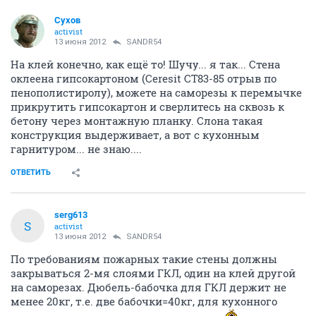
Сухов
activist
13 июня 2012
SANDR54
На клей конечно, как ещё то! Шучу... я так... Стена
оклеена гипсокартоном (Ceresit CT83-85 отрыв по
пенополистиролу), можете на саморезы к перемычке
прикрутить гипсокартон и сверлитесь на сквозь к
бетону через монтажную планку. Слона такая
конструкция выдерживает, а вот с кухонным
гарнитуром... не знаю....
ОТВЕТИТЬ
serg613
S
activist
13 июня 2012
SANDR54
По требованиям пожарных такие стены должны
закрываться 2-мя слоями ГКЛ, один на клей другой
на саморезах. Дюбель-бабочка для ГКЛ держит не
менее 20кг, т.е. две бабочки=40кг, для кухонного