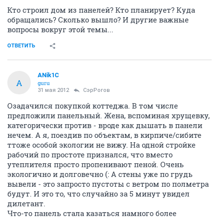
Кто строил дом из панелей? Кто планирует? Куда
обращались? Сколько вышло? И другие важные
вопросы вокруг этой темы...
ОТВЕТИТЬ
ANik1C
A
guru
31 мая 2012
СэрРогов
Озадачился покупкой коттеджа. В том числе
предложили панельный. Жена, вспоминая хрущевку,
категорически против - вроде как дышать в панели
нечем. А я, поездив по объектам, в кирпиче/сибите
ттоже особой экологии не вижу. На одной стройке
рабочий по простоте признался, что вместо
утеплителя просто пропенивают пеной. Очень
экологично и долговечно (: А стены уже по грудь
вывели - это запросто пустоты с ветром по полметра
будут. И это то, что случайно за 5 минут увидел
дилетант.
Что-то панель стала казаться намного более