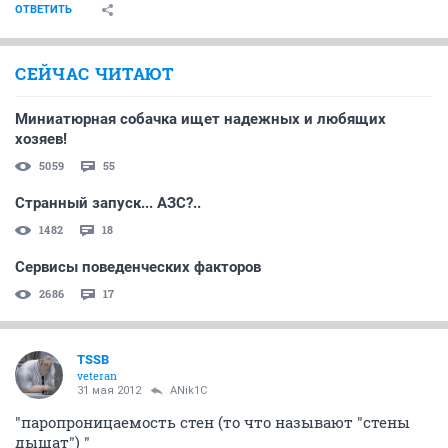
ОТВЕТИТЬ
СЕЙЧАС ЧИТАЮТ
Миниатюрная собачка ищет надежных и любящих
хозяев!
5059
55
Странный запуск... АЗС?..
1482
18
Сервисы поведенческих факторов
2686
17
TSSB
veteran
31 мая 2012
ANik1C
"паропроницаемость стен (то что называют "стены
дышат") "