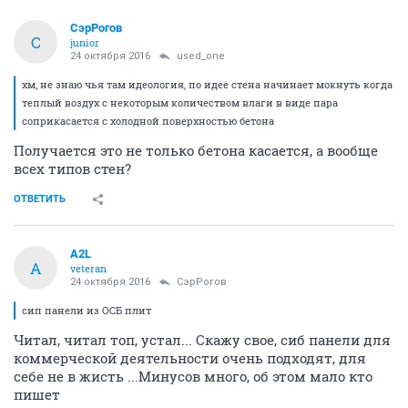
СэрРогов
С
junior
24 октября 2016
used_one
хм, не знаю чья там идеология, по идее стена начинает мокнуть когда
теплый воздух с некоторым количеством влаги в виде пара
соприкасается с холодной поверхностью бетона
Получается это не только бетона касается, а вообще
всех типов стен?
ОТВЕТИТЬ
A2L
A
veteran
24 октября 2016
СэрРогов
сип панели из ОСБ плит
Читал, читал топ, устал... Скажу свое, сиб панели для
коммерческой деятельности очень подходят, для
себе не в жисть ...Минусов много, об этом мало кто
пишет