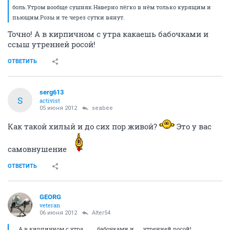
боль.Утром вообще сушняк.Наверно лёгко в нём только курящим и
пьющим.Розы и те через сутки вянут.
Точно! А в кирпичном с утра какаешь бабочками и
ссыш утренней росой!
ОТВЕТИТЬ
serg613
S
activist
05 июня 2012
seabee
Как такой хилый и до сих пор живой?
Это у вас
самовнушение
ОТВЕТИТЬ
GEORG
veteran
06 июня 2012
Alter54
... А в кирпичном с утра ....... бабочками и .... утренней росой!