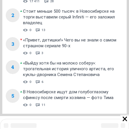
17 411
28
Стоит меньше 500 тысяч: в Новосибирске на
2
торги выставили серый Infiniti — его заложил
владелец
0
13
«Привет, детишки!» Чего вы не знали о самом
3
страшном сериале 90-х
0
3
«Выйду хотя бы на молоко соберу»:
4
трогательная история уличного артиста, его
куклы-дворника Семена Степановича
0
6
В Новосибирске ищут дом голубоглазому
5
сфинксу после смерти хозяина — фото Тима
0
11