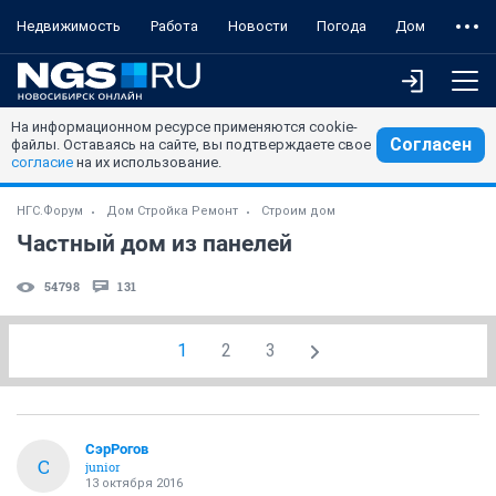
Недвижимость
Работа
Новости
Погода
Дом
На информационном ресурсе применяются cookie-
Согласен
файлы. Оставаясь на сайте, вы подтверждаете свое
согласие
на их использование.
НГС.Форум
Дом Стройка Ремонт
Строим дом
Частный дом из панелей
54798
131
1
2
3
СэрРогов
С
junior
13 октября 2016