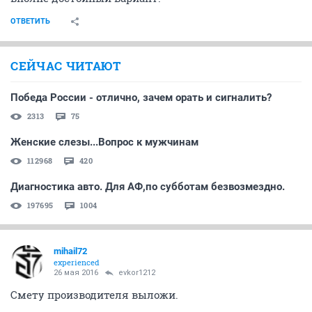
ОТВЕТИТЬ
СЕЙЧАС ЧИТАЮТ
Победа России - отлично, зачем орать и сигналить?
2313
75
Женские слезы...Вопрос к мужчинам
112968
420
Диагностика авто. Для АФ,по субботам безвозмездно.
197695
1004
mihail72
experienced
26 мая 2016
evkor1212
Смету производителя выложи.