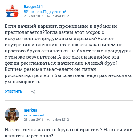
Badger211
ВИползеньПодкустовый
26 мая 2016
evkor1212
Если дачный вариант, проживание в дубаки не
предполагается?Тогда зачем этот морок с
искусственнотпридуманым дерьмом?Насчет
внутрених и внешних о тделок эта кака ничем от
простого бруса отличаться не будет,теже процедуры
с тем же результатом.А вот ежели недайбох эта
фигня расслаиваться начнет,аки кленый брус?
Вопчем резюма такая-едели оы пацан
рисковый,строй,но я бы соаетовал ещетраз несколько
ум наморщить
ОТВЕТИТЬ
merkus
experienced
28 мая 2016
evkor1212
На что стены из этого бруса собираются? На клей или
шканты через эппс?