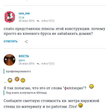
use_me
v.i.p.
26 мая 2016
evkor1212
слабо представляю плюсы этой конструкции. почему
просто из клееного бруса не забабахать домик?
ОТВЕТИТЬ
KOCTA
guru
26 мая 2016
evkor1212
проф
е
лированого
...
Я так полагаю, что это от слова "ф
е
лляцио"?
Под ключ получается 430тыщ
Сообщите сметную стоимость кв. метра наружной
стены по материалу и по работам. Плз!