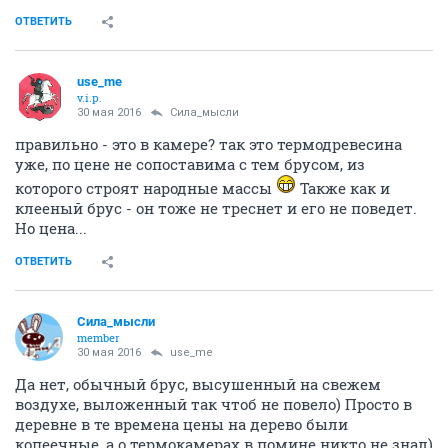
ОТВЕТИТЬ
use_me
v.i.p.
30 мая 2016
Сила_мысли
правильно - это в камере? так это термодревесина
уже, по цене не сопоставима с тем брусом, из
которого строят народные массы
Также как и
клееный брус - он тоже не треснет и его не поведет.
Но цена...
ОТВЕТИТЬ
Сила_мысли
member
30 мая 2016
use_me
Да нет, обычный брус, высушенный на свежем
воздухе, выложенный так чтоб не повело) Просто в
деревне в те времена цены на дерево были
копеечные, а о термокамерах в помине никто не знал)