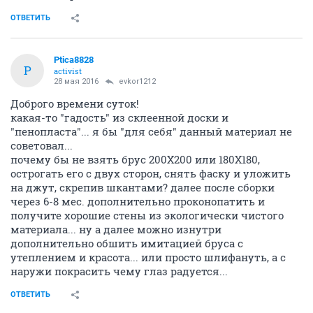
ОТВЕТИТЬ
Ptica8828
P
activist
28 мая 2016
evkor1212
Доброго времени суток!
какая-то "гадость" из склеенной доски и
"пенопласта"... я бы "для себя" данный материал не
советовал...
почему бы не взять брус 200Х200 или 180Х180,
острогать его с двух сторон, снять фаску и уложить
на джут, скрепив шкантами? далее после сборки
через 6-8 мес. дополнительно проконопатить и
получите хорошие стены из экологически чистого
материала... ну а далее можно изнутри
дополнительно обшить имитацией бруса с
утеплением и красота... или просто шлифануть, а с
наружи покрасить чему глаз радуется...
ОТВЕТИТЬ