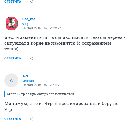
ОТВЕТИТЬ
use_me
v.i.p.
26 мая 2016
Михаил_1
и если заменить пять см икспиэса пятью см дерева -
ситуация в корне не изменится (с сохранением
тепла)
ОТВЕТИТЬ
A2L
A
veteran
26 мая 2016
Михаил_1
около 12 тр за куб материала получается?
Минимум, а то и 14тр, Я профилированный беру по
9тр
ОТВЕТИТЬ