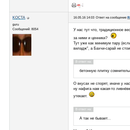
KOCTA
16.05.16 14:03
Ответ на сообщение
R
guru
Сообщений: 8054
У нас тут что, традиционное в
за ними и ценники?
Тут уже как минимум пару (если
виладж", а Бахчи-сарай не стои
В ответ на:
бетонную плитку сомнитель
О вкусах не спорят, иначе у на
ну нафига нам какая-то ливнёвк
утекает.
В ответ на:
А так не бывает...