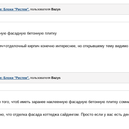
e: Блоки "Ристем".
пользователя
Bazys
нную фасадную бетонную плитку
ич+отделочный кирпич конечно интереснее, но открывшему тему видимо 
e: Блоки "Ристем".
пользователя
Bazys
ди того, чтоб иметь заранее наклеенную фасадную бетонную плитку сомн
вно, что отделка фасада коттеджа сайдингом. Просто если у вас есть де