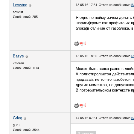
Lexwtng
13.05.16 17:51
Ответ на сообщение
Б
activist
Сообщений: 285
Я одно не пойму зачем делать 
шарики(кроме как профита их п
блока(в отличие от газоблока, 
Bazys
13.05.16 18:55
Ответ на сообщение
R
veteran
Сообщений: 1114
Может быть всяко-разно в любо
А полистиролбетон действител
продавай, не то что газобетон
других моментов, не допускающ
В потребительском контексте п
Grieg
14.05.16 07:51
Ответ на сообщение
Б
guru
Сообщений: 3544
В ответ на: