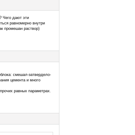
? Чего дают эти
иться равномерно внутри
как промешан раствор)
блока: смешал-затвердело-
вания цемента и много
 прочих равных параметрах.