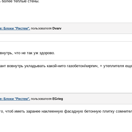
ь более теплые стены.
e: Блоки "Ристем".
пользователя
Dvarv
внутрь, что не так уж здорово.
иант вовнутрь укладывать какой-нито газобетон/кирпич, + утеплителя ещ
e: Блоки "Ристем".
пользователя
EGrieg
того, чтоб иметь заранее наклеенную фасадную бетонную плитку сомните