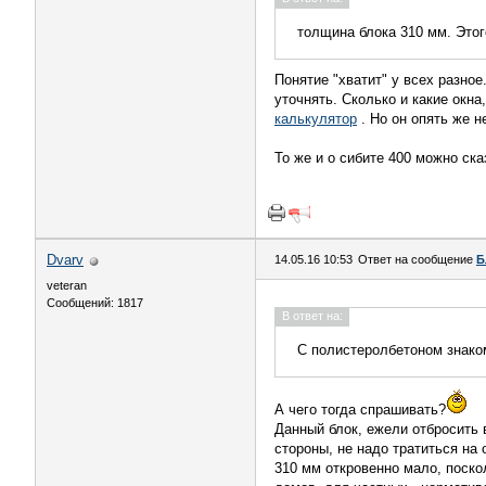
толщина блока 310 мм. Этог
Понятие "хватит" у всех разное
уточнять. Сколько и какие окна
калькулятор
. Но он опять же н
То же и о сибите 400 можно ска
Dvarv
14.05.16 10:53
Ответ на сообщение
Б
veteran
Сообщений: 1817
В ответ на:
С полистеролбетоном знако
А чего тогда спрашивать?
Данный блок, ежели отбросить 
стороны, не надо тратиться на 
310 мм откровенно мало, поско