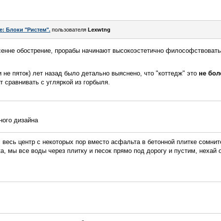
e: Блоки "Ристем".
пользователя
Lexwtng
есенне обострение, прорабы начинают высокоэстетично философствовать 
 не пяток) лет назад было детально выяснено, что "коттедж" это
не бол
т сравнивать с угляркой из горбыля.
ного дизайна
с весь центр с некоторых пор вместо асфальта в бетонной плитке сомнит
а, мы все воды через плитку и песок прямо под дорогу и пустим, нехай 