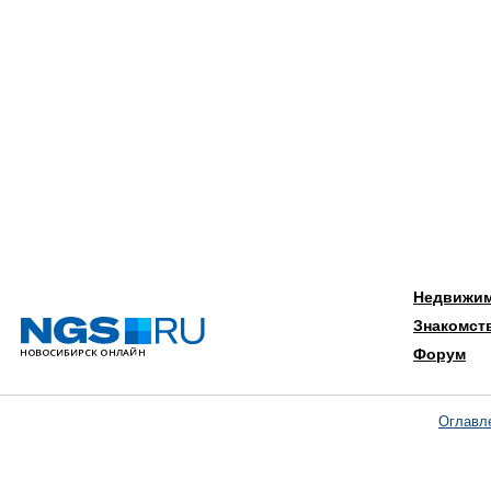
Недвижи
Знакомст
Форум
Оглавл