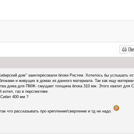
Пе
"Сибирский дом" заинтересовали блоки Ристем. Хотелось бы услышать о
локами и живущих в домах из данного материала. Так как ищу материал
ства дома для ПМЖ- смущает толщина блока 310 мм. Этого хватит для С
 котел, газ в перспективе.
 Сибит 400 мм ?
так что рассказывать про крепление/сверление и тд не надо.