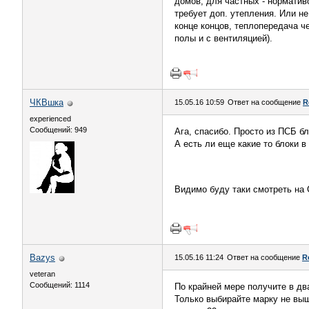
домов, для частных - нормативо
требует доп. утепления. Или не
конце концов, теплопередача ч
полы и с вентиляцией).
ЧКВшка
15.05.16 10:59
Ответ на сообщение
R
experienced
Сообщений: 949
Ага, спасибо. Просто из ПСБ б
А есть ли еще какие то блоки 
Видимо буду таки смотреть на С
Bazys
15.05.16 11:24
Ответ на сообщение
R
veteran
Сообщений: 1114
По крайней мере получите в дв
Только выбирайте марку не выш