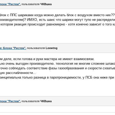
локи "Ристем".
пользователя
ЧКВшка
блок с ППС шариками когда можно делать блок с воздухом вместо них??
роизводителям)? ИМХО, есть шанс что шарики могут тупо не распредел
в котором реакция происходит равномерно - хотя конечно зависит о того 
e: Блоки "Ристем".
пользователя
Lexwtng
м деле, если голова и руки мастера не имеют взаимосвязи.
ьно очень выгоден производителю. технология не многим сложнее шлако
: точно соблюдать соответствие фазы газообразования и скорости схваты
их расслабленности...
ринципиальна только разница в паропроницаемости, у ПСБ она ниже при
локи "Ристем".
пользователя
ЧКВшка