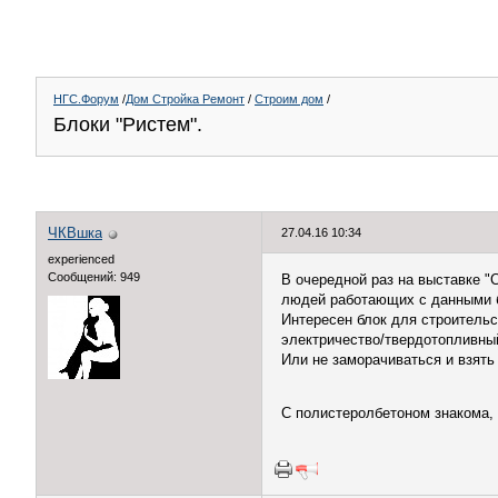
НГС.Форум
/
Дом Стройка Ремонт
/
Строим дом
/
Блоки "Ристем".
ЧКВшка
27.04.16 10:34
experienced
Сообщений: 949
В очередной раз на выставке 
людей работающих с данными б
Интересен блок для строитель
электричество/твердотопливный
Или не заморачиваться и взять
С полистеролбетоном знакома, 