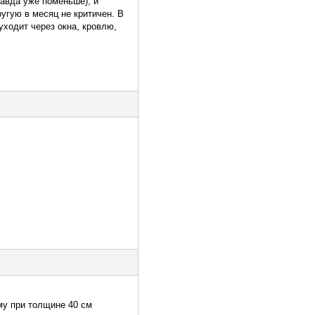
равда уже поменьше), и
ругую в месяц не критичен. В
уходит через окна, кровлю,
му при толщине 40 см