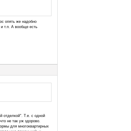
рос опять же надобно
 и т.п. А вообще есть
 отделкой". Т.е. с одной
что не так уж здорово.
 нормы для многоквартирных