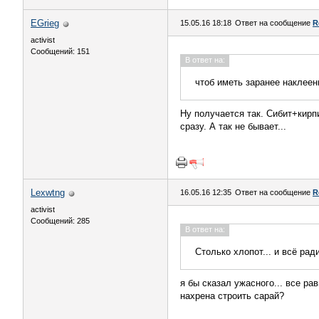
EGrieg
15.05.16 18:18
Ответ на сообщение
R
activist
Сообщений: 151
В ответ на:
чтоб иметь заранее наклее
Ну получается так. Сибит+кирп
сразу. А так не бывает...
Lexwtng
16.05.16 12:35
Ответ на сообщение
R
activist
Сообщений: 285
В ответ на:
Столько хлопот... и всё ра
я бы сказал ужасного... все ра
нахрена строить сарай?