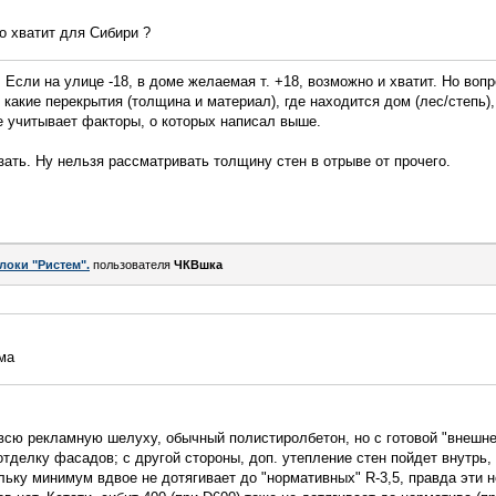
о хватит для Сибири ?
. Если на улице -18, в доме желаемая т. +18, возможно и хватит. Но воп
, какие перекрытия (толщина и материал), где находится дом (лес/степь),
е учитывает факторы, о которых написал выше.
зать. Ну нельзя рассматривать толщину стен в отрыве от прочего.
локи "Ристем".
пользователя
ЧКВшка
ма
всю рекламную шелуху, обычный полистиролбетон, но с готовой "внешней
отделку фасадов; с другой стороны, доп. утепление стен пойдет внутрь, 
льку минимум вдвое не дотягивает до "нормативных" R-3,5, правда эти