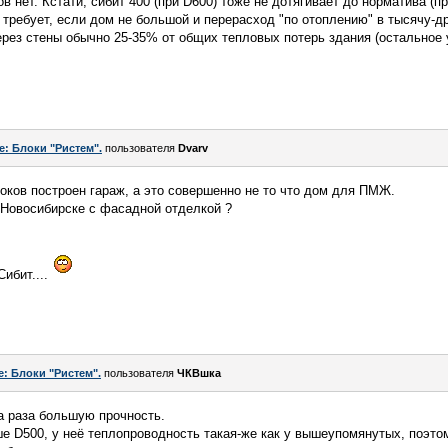
в нет. Кстати, сибит 400 (при D600) тоже не дотягивает до норматива (п
 требует, если дом не большой и перерасход "по отоплению" в тысячу-д
ерез стены обычно 25-35% от общих тепловых потерь здания (остальное 
e: Блоки "Ристем".
пользователя
Dvarv
локов построен гараж, а это совершенно не то что дом для ПМЖ.
в Новосибирске с фасадной отделкой ?
ибит....
e: Блоки "Ристем".
пользователя
ЧКВшка
а раза большую прочность.
е D500, у неё теплопроводность такая-же как у вышеупомянутых, поэто