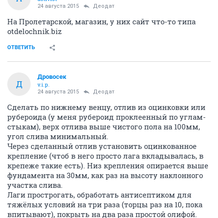
24 августа 2015
Деодат
На Пролетарской, магазин, у них сайт что-то типа
otdelochnik.biz
ОТВЕТИТЬ
Дровосек
Д
v.i.p.
24 августа 2015
Деодат
Сделать по нижнему венцу, отлив из оцинковки или
рубероида (у меня рубероид проклеенный по углам-
стыкам), верх отлива выше чистого пола на 100мм,
угол слива минимальный.
Через сделанный отлив установить оцинкованное
крепление (чтоб в него просто лага вкладывалась, в
крепеже такие есть). Низ крепления опирается выше
фундамента на 30мм, как раз на высоту наклонного
участка слива.
Лаги прострогать, обработать антисептиком для
тяжёлых условий на три раза (торцы раз на 10, пока
впитывают), покрыть на два раза простой олифой.