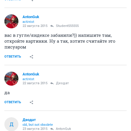
AntonGuk
activist
22 августа 2015
Student555555
вас в гугле/яндексе забанили?)) напишите там,
откройте картинки. Ну а так, хотите считайте это
писуаром
ОТВЕТИТЬ
AntonGuk
activist
22 августа 2015
Деодат
да
ОТВЕТИТЬ
Деодат
Д
old, but not obsolete
23 августа 2015
AntonGuk