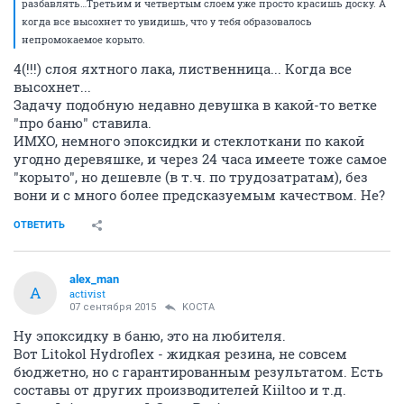
разбавлять…Третьим и четвертым слоем уже просто красишь доску. А
когда все высохнет то увидишь, что у тебя образовалось
непромокаемое корыто.
4(!!!) слоя яхтного лака, лиственница... Когда все
высохнет...
Задачу подобную недавно девушка в какой-то ветке
"про баню" ставила.
ИМХО, немного эпоксидки и стеклоткани по какой
угодно деревяшке, и через 24 часа имеете тоже самое
"корыто", но дешевле (в т.ч. по трудозатратам), без
вони и с много более предсказуемым качеством. Не?
ОТВЕТИТЬ
alex_man
A
activist
07 сентября 2015
KOCTA
Ну эпоксидку в баню, это на любителя.
Вот Litokol Hydroflex - жидкая резина, не совсем
бюджетно, но с гарантированным результатом. Есть
составы от других производителей Kiiltoo и т.д.