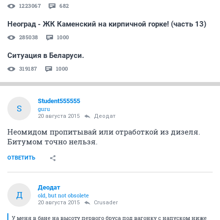
1223067
682
Неоград - ЖК Каменский на кирпичной горке! (часть 13)
285038
1000
Ситуация в Беларуси.
319187
1000
Student555555
S
guru
20 августа 2015
Деодат
Неомидом пропитывай или отработкой из дизеля.
Битумом точно нельзя.
ОТВЕТИТЬ
Деодат
Д
old, but not obsolete
20 августа 2015
Crusader
У меня в бане на высоту первого бруса под вагонку с напуском ниже