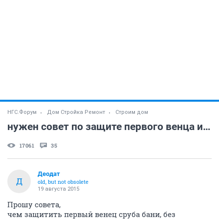
НГС.Форум
Дом Стройка Ремонт
Строим дом
нужен совет по защите первого венца и лаг
17061
35
Деодат
Д
old, but not obsolete
19 августа 2015
Прошу совета,
чем защитить первый венец сруба бани, без