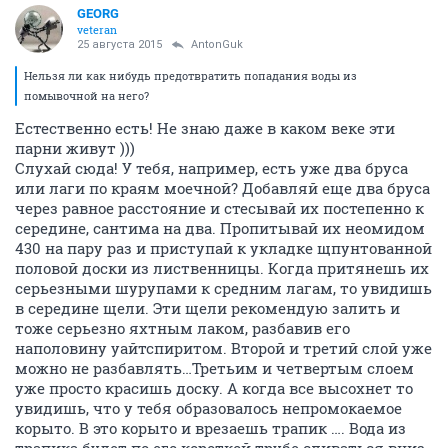
GEORG
veteran
25 августа 2015
AntonGuk
Нельзя ли как нибудь предотвратить попадания воды из
помывочной на него?
Естественно есть! Не знаю даже в каком веке эти
парни живут )))
Слухай сюда! У тебя, например, есть уже два бруса
или лаги по краям моечной? Добавляй еще два бруса
через равное расстояние и стесывай их постепенно к
середине, сантима на два. Пропитывай их неомидом
430 на пару раз и приступай к укладке щпунтованной
половой доски из лиственницы. Когда притянешь их
серьезными шурупами к средним лагам, то увидишь
в середине щели. Эти щели рекомендую залить и
тоже серьезно яхтным лаком, разбавив его
наполовину уайтспиритом. Второй и третий слой уже
можно не разбавлять…Третьим и четвертым слоем
уже просто красишь доску. А когда все высохнет то
увидишь, что у тебя образовалось непромокаемое
корыто. В это корыто и врезаешь трапик …. Вода из
трапика будет по его короткой трубе сливаться вниз,