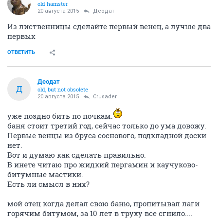
old hamster
20 августа 2015
Деодат
Из лиственницы сделайте первый венец, а лучше два
первых
ОТВЕТИТЬ
Деодат
Д
old, but not obsolete
20 августа 2015
Crusader
уже поздно бить по почкам.
баня стоит третий год, сейчас только до ума довожу.
Первые венцы из бруса соснового, подкладной доски
нет.
Вот и думаю как сделать правильно.
В инете читаю про жидкий пергамин и каучуково-
битумные мастики.
Есть ли смысл в них?
мой отец когда делал свою баню, пропитывал лаги
горячим битумом, за 10 лет в труху все сгнило....