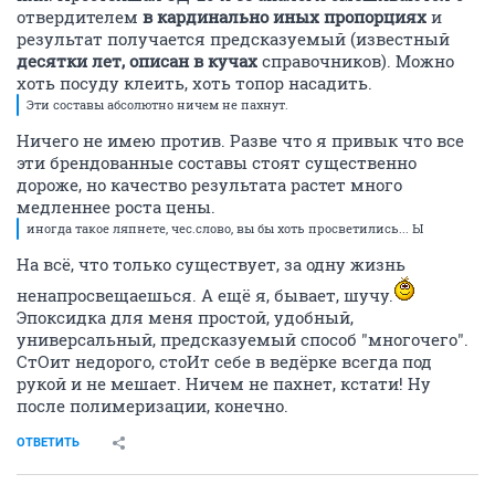
отвердителем
в кардинально иных пропорциях
и
результат получается предсказуемый (известный
десятки лет, описан в кучах
справочников). Можно
хоть посуду клеить, хоть топор насадить.
Эти составы абсолютно ничем не пахнут.
Ничего не имею против. Разве что я привык что все
эти брендованные составы стоят существенно
дороже, но качество результата растет много
медленнее роста цены.
иногда такое ляпнете, чес.слово, вы бы хоть просветились... Ы
На всё, что только существует, за одну жизнь
ненапросвещаешься. А ещё я, бывает, шучу.
Эпоксидка для меня простой, удобный,
универсальный, предсказуемый способ "многочего".
СтОит недорого, стоИт себе в ведёрке всегда под
рукой и не мешает. Ничем не пахнет, кстати! Ну
после полимеризации, конечно.
ОТВЕТИТЬ