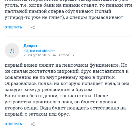
уголь, т.е. когда бани на пеньки ставят, то пеньки эти
паяльной лампой сперва обугливают (голый
углерод-то уже не гниёт), а следом промасливают.
ОТВЕТИТЬ
Деодат
Д
old, but not obsolete
20 августа 2015
AntonGuk
первый венец лежит на ленточном фундаменте. Но
он сделан достаточно широкий, брус выставлялся к
сожалению не по внутреннему краю в притык.
Образовалась полка, на которую попадает вода, и она
заходит между ребероидом и брусом.
Баня пока без отделки, только стены. После
устройства проливного пола, он будет с уровня
второго венца. Вода будет попадать естественно на
первый, с затеком под брус.
ОТВЕТИТЬ