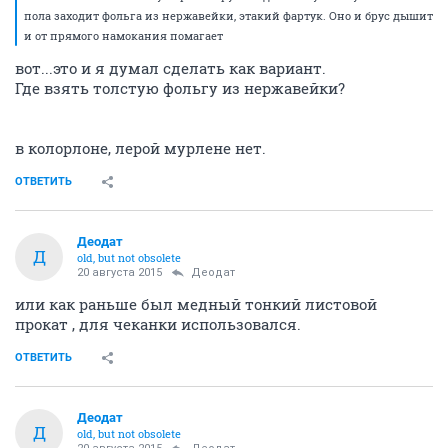
пола заходит фольга из нержавейки, этакий фартук. Оно и брус дышит
и от прямого намокания помагает
вот...это и я думал сделать как вариант.
Где взять толстую фольгу из нержавейки?
в колорлоне, лерой мурлене нет.
ОТВЕТИТЬ
Деодат
Д
old, but not obsolete
20 августа 2015
Деодат
или как раньше был медный тонкий листовой
прокат , для чеканки использовался.
ОТВЕТИТЬ
Деодат
Д
old, but not obsolete