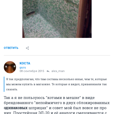
ОТВЕТИТЬ
KOCTA
guru
08 сентября 2015
alex_man
Я так предполагаю, что там составы несколько иные, чем те, которые
мы можем купить в магазине. Те которые я видел, приванивали так
сказать.
Так а я не пользуюсь "котами в мешке" в виде
брендованного "непоймичего в двух сблокированных
одинаковых
шприцах" и совет мой был вовсе не про
них. Простейшая ЭД-20 и её аналоги смешиваются с