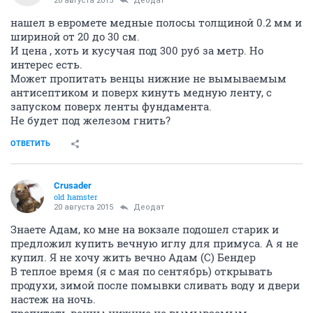
20 августа 2015
Деодат
нашел в евромете медные полосы толщиной 0.2 мм и
шириной от 20 до 30 см.
И цена , хоть и кусучая под 300 руб за метр. Но
интерес есть.
Может пропитать венцы нижние не вымываемым
антисептиком и поверх кинуть медную ленту, с
запуском поверх ленты фундамента.
Не будет под железом гнить?
ОТВЕТИТЬ
Crusader
old hamster
20 августа 2015
Деодат
Знаете Адам, ко мне на вокзале подошел старик и
предложил купить вечную иглу для примуса. А я не
купил. Я не хочу жить вечно Адам (С) Бендер
В теплое время (я с мая по сентябрь) открывать
продухи, зимой после помывки сливать воду и двери
настеж на ночь.
пропитать венцы нижние не вымываемым