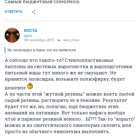
Самый бюджетный GreenResin
ОТВЕТИТЬ
KOCTA
guru
08 сентября 2015
alex_man
Ну эпоксидку в баню, это на любителя.
А собссно что такого-то? Стеклопластиковые
баллоны на системах водоочистки и водоподготовки
питьевой воды тут никого же не смущают. Не
нравится эпоксидка, возьмите полиэфирку, будет
дешевле.
А по части этой "жуткой резины" можно взять любой
сырой резины, растворить её в бензине. Результат
будет тот же, но, полагаю, ещё бюджетнее этих
названий на латинице. Вот только нафига вообще
чтоб в парилке резиной воняло... Ы??? Так-то "корыто"
можно и из синтетического линолеума склеить или
просто из обычного линолеума выполнить.