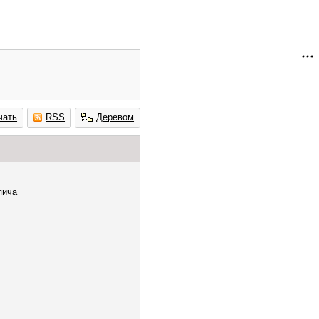
чать
RSS
Деревом
пича