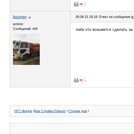
bosmen
09.08.15 18:18
Ответ на сообщение
в
activist
Сообщений: 445
либо кто возьмется сделать за
НГС.Форум
/
Дом Стройка Ремонт
/
Строим дом
/