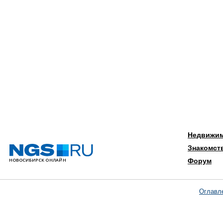
Недвижи
Знакомст
Форум
Оглавл