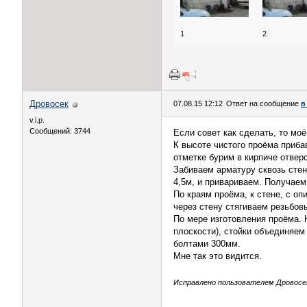
1
2
Дровосек
07.08.15 12:12
Ответ на сообщение
в
v.i.p.
Сообщений: 3744
Если совет как сделать, то моё
К высоте чистого проёма приба
отметке бурим в кирпиче отвер
Забиваем арматуру сквозь стен
4,5м, и привариваем. Получаем
По краям проёма, к стене, с о
через стену стягиваем резьбо
По мере изготовления проёма. 
плоскости), стойки объединяем
болтами 300мм.
Мне так это видится.
Исправлено пользователем Дровосек 