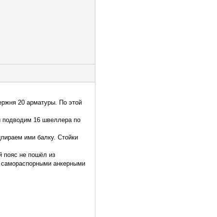
ержня 20 арматуры. По этой
ы подводим 16 швеллера по
дпираем ими балку. Стойки
й пояс не пошёл из
ы, самораспорными анкерными