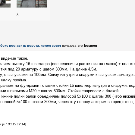
3
 бокс поставить ворота, нужен совет
пользователя
bosmen
 видение такое.
вляем высоту 16 швеллера (все сечения и растояния на глазок) + пол ст
стия под 20 арматуру с шагом 300мм. На длине 4,5м.
у, с выпусками по 100мм. Снизу изнутри и снаружи к выпускам арматур
 балку проёма.
пиранием на фундамент ставим стойки 16 швеллер изнутри и снаружи, по
выми шпильками М20 с шагом 500мм. Стойки свариваем с балкой.
Нижние полки балки объединяем полосой 5х100 с шагом 300 (чтоб нижни
 полосой 5х100 с шагом 300мм, через эту полосу анкерим в торец стен
(07.08.15 12:14)