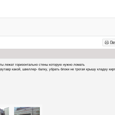
Пе
иты лежат горизонтально стены которую нужно ломать
двутавр какой, швеллер- балку, убрать блоки не трогая крышу кладку кир