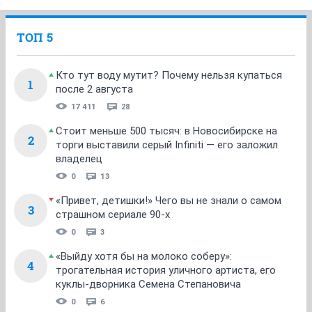
ТОП 5
Кто тут воду мутит? Почему нельзя купаться
1
после 2 августа
17 411
28
Стоит меньше 500 тысяч: в Новосибирске на
2
торги выставили серый Infiniti — его заложил
владелец
0
13
«Привет, детишки!» Чего вы не знали о самом
3
страшном сериале 90-х
0
3
«Выйду хотя бы на молоко соберу»:
4
трогательная история уличного артиста, его
куклы-дворника Семена Степановича
0
6