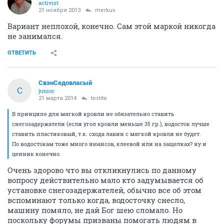
activist
21 ноября 2013
merkus
Вариант неплохой, конечно. Сам этой маркой никогда
не занимался.
ОТВЕТИТЬ
СвэнСедовласый
С
junior
21 марта 2014
toslite
В принципе для мягкой кровли не обязательно ставить
снегозадержатели (если угол кровли меньше 35 гр.), водосток лучше
ставить пластиковый, т.к. схода лавин с мягкой кровли не будет.
По водостокам тоже много нюансов, клеевой или на защелках? ну и
ценник конечно.
Очень здорово что вы откликнулись по данному
вопросу действительно мало кто задумывается об
установке снегозадержателей, обычно все об этом
вспоминают только когда, водосточку снесло,
машину помяло, не дай Бог шею сломало. Но
поскольку форумы призваны помогать людям в