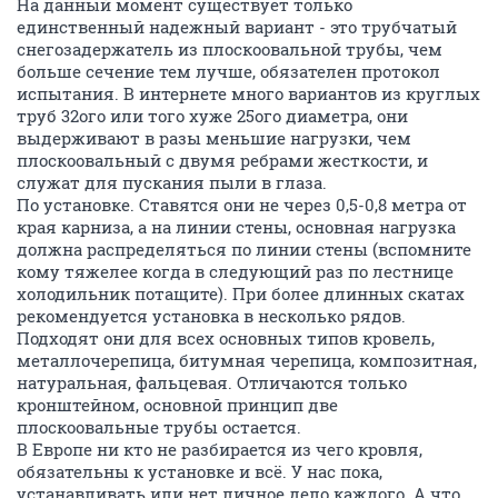
На данный момент существует только
единственный надежный вариант - это трубчатый
снегозадержатель из плоскоовальной трубы, чем
больше сечение тем лучше, обязателен протокол
испытания. В интернете много вариантов из круглых
труб 32ого или того хуже 25ого диаметра, они
выдерживают в разы меньшие нагрузки, чем
плоскоовальный с двумя ребрами жесткости, и
служат для пускания пыли в глаза.
По установке. Ставятся они не через 0,5-0,8 метра от
края карниза, а на линии стены, основная нагрузка
должна распределяться по линии стены (вспомните
кому тяжелее когда в следующий раз по лестнице
холодильник потащите). При более длинных скатах
рекомендуется установка в несколько рядов.
Подходят они для всех основных типов кровель,
металлочерепица, битумная черепица, композитная,
натуральная, фальцевая. Отличаются только
кронштейном, основной принцип две
плоскоовальные трубы остается.
В Европе ни кто не разбирается из чего кровля,
обязательны к установке и всё. У нас пока,
устанавливать или нет личное дело каждого. А что