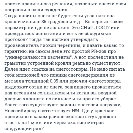
поиске правильного решения, позвольте внести свои
поправки в ваши суждения.
Схода лавины снега не будет если угол наклона
кровли меньше 35 градусов и т.д... Во первых такой
параметр ни где не заложен. Это СНиП, ГОСТ? или
проводились испытания и есть не обходимый
протокол? тогда так должен утверждать
производитель гибкой черепицы, и давать какаю то
гарантию, на самом деле это простой PR-ход про
"универсальности изоленты". А вот последствия не
грамотно устроенной кровли реально существуют.
Далее идет ссылка на снегостопоры. Не надо питать
себя иллюзией что планки снегозадержания из
металла толщиной 0,35 или крючки-снегостопоры
выдержат сотни кг снега, решившего прокатиться
под весенним солнышком или когда вы входной
дверью хлопните по сильнее или при его уборке.
Более того существуют районы снеговой нагрузки,
Новосибирску соответствует №4. Где у крючков
прописано в каком районе сколько штук должно
стоять на 1 м.кв. или через сколько метров
следующий ряд?