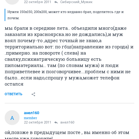
22 октября 2011
Сибирский_Мужик
Нужен 150х150, 200х200, может кто недавно брал, поделитесь где и
почем.
мы брали в середине лета.. объездили много(даже
заказали из красноярска.но не дождались),и муж
взял почему-то ,адрес точный не знаю,а
территориально вот: по гбш(направление из города) и
.примерно. на повороте ( слева) на
свалку,психиатрическую больницу есть
пиломатериалы.. там (по словам мужа) и люди
поприветлевее и позговорчивее...проблем с ними не
было...если надо,спрошу у мужа,может телефон
остался
ОТВЕТИТЬ
анел160
А
member
22 октября 2011
анел160
ой,похоже в предыдущем посте , вы именно об этом
месте уже говорите!