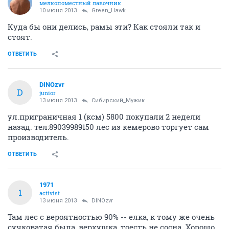
мелкопоместный лавочник
10 июня 2013
Green_Hawk
Куда бы они делись, рамы эти? Как стояли так и
стоят.
ОТВЕТИТЬ
DINOzvr
D
junior
13 июня 2013
Сибирский_Мужик
ул.приграничная 1 (ксм) 5800 покупали 2 недели
назад. тел:89039989150 лес из кемерово торгует сам
производитель.
ОТВЕТИТЬ
1971
1
activist
13 июня 2013
DINOzvr
Там лес с вероятностью 90% -- елка, к тому же очень
сучковатая была, верхушка, тоесть не сосна. Хорошо