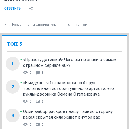
ОТВЕТИТЬ
НГС.Форум
Дом Стройка Ремонт
Строим дом
ТОП 5
«Привет, детишки!» Чего вы не знали о самом
1
страшном сериале 90-х
0
3
«Выйду хотя бы на молоко соберу»:
2
трогательная история уличного артиста, его
куклы-дворника Семена Степановича
0
6
Один выбор раскроет вашу тайную сторону:
3
какая скрытая сила живет внутри вас
0
0