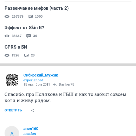
Развенчание мифов (часть 2)
267579
1000
Эффект от Skin B?
38647
30
GPRS в БИ
1326
25
Сибирский_Мужик
experienced
15 октября 2011
Banker78
Спасибо, про Полякова и ГБШ я как то забыл совсем
хотя и живу рядом.
ОТВЕТИТЬ
анел160
А
member