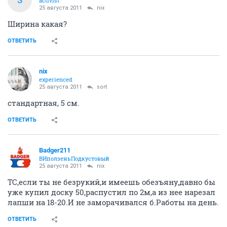
activist
25 августа 2011
nix
Ширина какая?
ОТВЕТИТЬ
nix
experienced
25 августа 2011
sort
стандартная, 5 см.
ОТВЕТИТЬ
Badger211
ВИползеньПодкустовый
25 августа 2011
nix
ТС,если ты не безрукий,и имеешь обезъяну,давно бы
уже купил доску 50,распустил по 2м,а из нее нарезал
лапши на 18-20.И не заморачивался б.Работы на день.
ОТВЕТИТЬ