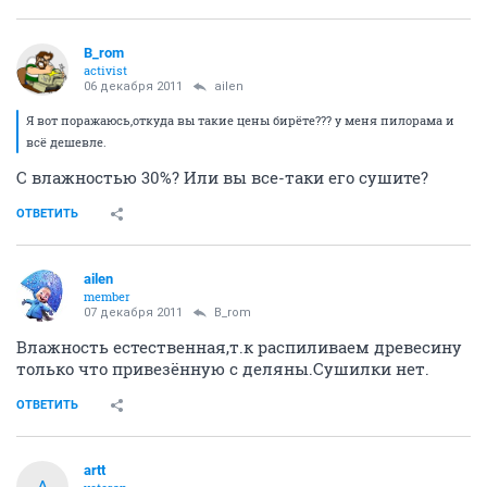
B_rom
activist
06 декабря 2011
ailen
Я вот поражаюсь,откуда вы такие цены бирёте??? у меня пилорама и
всё дешевле.
С влажностью 30%? Или вы все-таки его сушите?
ОТВЕТИТЬ
ailen
member
07 декабря 2011
B_rom
Влажность естественная,т.к распиливаем древесину
только что привезённую с деляны.Сушилки нет.
ОТВЕТИТЬ
artt
A