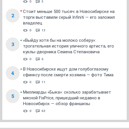
0
3
Стоит меньше 500 тысяч: в Новосибирске на
2
торги выставили серый Infiniti — его заложил
владелец
0
13
«Выйду хотя бы на молоко соберу»:
3
трогательная история уличного артиста, его
куклы-дворника Семена Степановича
0
6
В Новосибирске ищут дом голубоглазому
4
сфинксу после смерти хозяина — фото Тима
0
11
Миллиарды «Быка»: сколько зарабатывает
5
мясной FixPrice, пришедший недавно в
Новосибирск — обзор франшизы
0
63