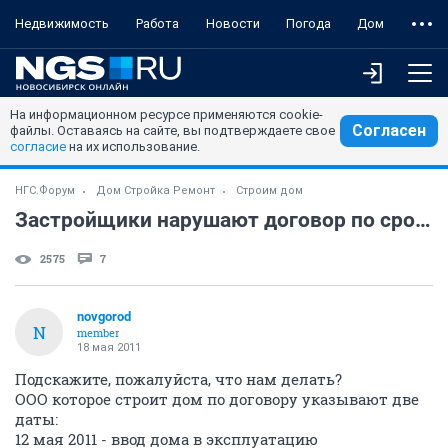
Недвижимость
Работа
Новости
Погода
Дом
На информационном ресурсе применяются cookie-
Согласен
файлы. Оставаясь на сайте, вы подтверждаете свое
согласие
на их использование.
НГС.Форум
Дом Стройка Ремонт
Строим дом
Застройщики нарушают договор по срокам, нужен совет!
2575
7
novgorod
N
member
18 мая 2011
Подскажите, пожалуйста, что нам делать?
ООО которое строит дом по договору указывают две
даты:
12 мая 2011 - ввод дома в эксплуатацию