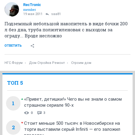
RecTronic
member
19 мая 2011
saa81
Подземный небольшой накопитель в виде бочки 200
л без дна, труба полиэтиленовая с выходом за
ограду... Вроде несложно
ОТВЕТИТЬ
НГС.Форум
Дом Стройка Ремонт
Строим дом
ТОП 5
«Привет, детишки!» Чего вы не знали о самом
1
страшном сериале 90-х
0
3
Стоит меньше 500 тысяч: в Новосибирске на
2
торги выставили серый Infiniti — его заложил