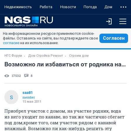
Недвижимость
Работа
Новости
Погода
Дом
На информационном ресурсе применяются cookie-
Согласен
файлы. Оставаясь на сайте, вы подтверждаете свое
согласие
на их использование.
НГС.Форум
Дом Стройка Ремонт
Строим дом
Возможно ли избавиться от родника на участке
17532
8
saa81
S
member
15 мая 2011
Приобрел участок с домом, на участке родник, вода
из него уходит по канаве, но так же частично сбегает
под дом,кроме того, сам участок рядом с канавой
влажный. Возможно ли как-нибудь решить эту