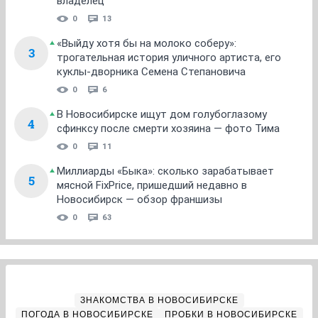
владелец
0
13
«Выйду хотя бы на молоко соберу»:
3
трогательная история уличного артиста, его
куклы-дворника Семена Степановича
0
6
В Новосибирске ищут дом голубоглазому
4
сфинксу после смерти хозяина — фото Тима
0
11
Миллиарды «Быка»: сколько зарабатывает
5
мясной FixPrice, пришедший недавно в
Новосибирск — обзор франшизы
0
63
ЗНАКОМСТВА В НОВОСИБИРСКЕ
ПОГОДА В НОВОСИБИРСКЕ
ПРОБКИ В НОВОСИБИРСКЕ