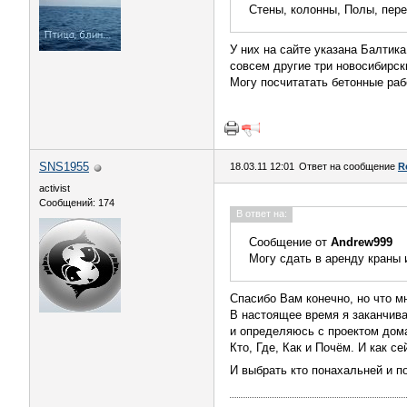
Стены, колонны, Полы, пере
У них на сайте указана Балтик
совсем другие три новосибирски
Могу посчитатать бетонные раб
SNS1955
18.03.11 12:01
Ответ на сообщение
R
activist
Сообщений: 174
В ответ на:
Сообщение от
Andrew999
Могу сдать в аренду краны 
Спасибо Вам конечно, но что м
В настоящее время я заканчив
и определяюсь с проектом дом
Кто, Где, Как и Почём. И как с
И выбрать кто понахальней и 