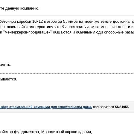
ите данную компанию.
бетонной коробки 10х12 метров за 5 лямов на моей же земле достойна пи
попытаюсь найти альтернативу что бы построить дом за меньшие деньги и
 и "менеджеров-продавашек" общаются и обычные люди способные разъя
алять.
бываются.
ыбор строительной компании для строительства дома.
пользователя
SNS1955
ройство фундаментов, Монолитный каркас здания,