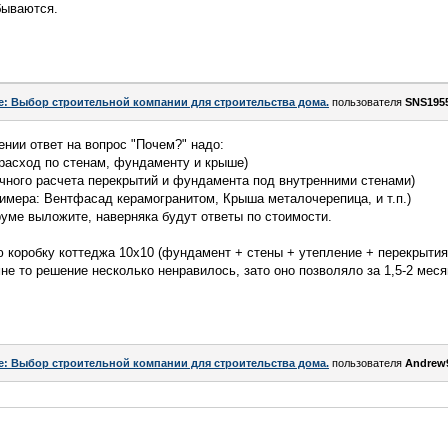
бываются.
e: Выбор строительной компании для строительства дома.
пользователя
SNS195
ении ответ на вопрос "Почем?" надо:
 расход по стенам, фундаменту и крыше)
чного расчета перекрытий и фундамента под внутренними стенами)
римера: Вентфасад керамогранитом, Крыша металочерепица, и т.п.)
уме выложите, наверняка будут ответы по стоимости.
 коробку коттеджа 10х10 (фундамент + стены + утепление + перекрытия
 мне то решение несколько ненравилось, зато оно позволяло за 1,5-2 мес
e: Выбор строительной компании для строительства дома.
пользователя
Andrew