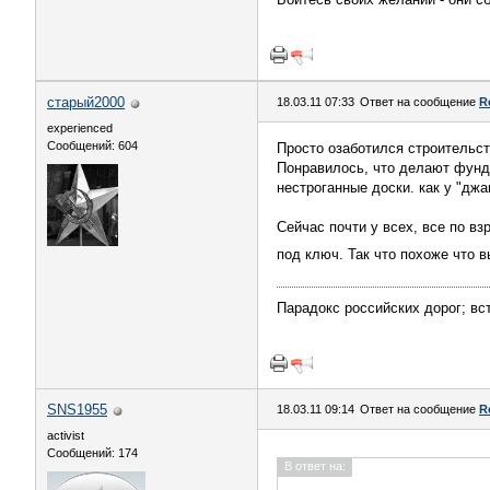
старый2000
18.03.11 07:33
Ответ на сообщение
R
experienced
Сообщений: 604
Просто озаботился строительст
Понравилось, что делают фунда
нестроганные доски. как у "дж
Сейчас почти у всех, все по в
под ключ. Так что похоже что 
Парадокс российских дорог; вс
SNS1955
18.03.11 09:14
Ответ на сообщение
R
activist
Сообщений: 174
В ответ на: