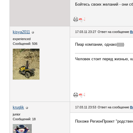
Бойтесь своих желаний - они с
kisya2011
17.03.11 23:27
Ответ на сообщение
В
experienced
Сообщений: 506
Пиар компании, однако))))))
Человек стоит перед жизнью, ка
kruglik
17.03.11 23:53
Ответ на сообщение
В
junior
Сообщений: 18
Похоже РегионПроект "родстве