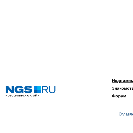
Недвижи
Знакомст
Форум
Оглавл