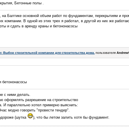
крытия, Бетонные полы .
а, на Балтике основной объем работ по фундаментам, перекрытиям и пр
х компании. В одной из этих трех я работал, в другой из них же работаю
оты и сдать в аренду краны и бетононасосы
e: Выбор строительной компании для строительства дома.
пользователя
Andrew
и бетононасосы
не с ними делать.
аю оформлять разрешение на строительство
а. И параллельно хотел примерно выяснить:
ейчас модно говорить "провести тендер".
подороже (шутка
), что бы летом залить хотя бы фундамент.