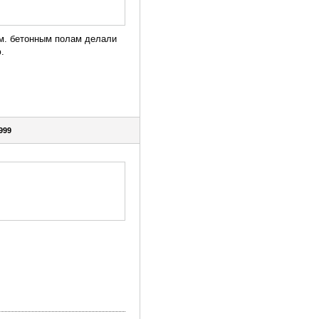
ом. бетонным полам делали
.
999