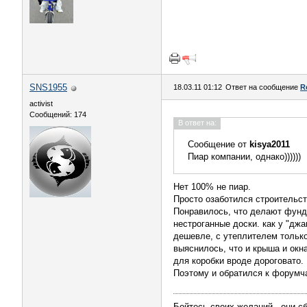
SNS1955
18.03.11 01:12
Ответ на сообщение
R
activist
Сообщений: 174
В ответ на:
Сообщение от
kisya2011
Пиар компании, однако))))))
Нет 100% не пиар.
Просто озаботился строительст
Понравилось, что делают фунда
нестроганные доски. как у "дж
дешевле, с утеплителем только 
выяснилось, что и крыша и окна
для коробки вроде дороговато. 
Поэтому и обратился к форумч
Бойтесь своих желаний - они с