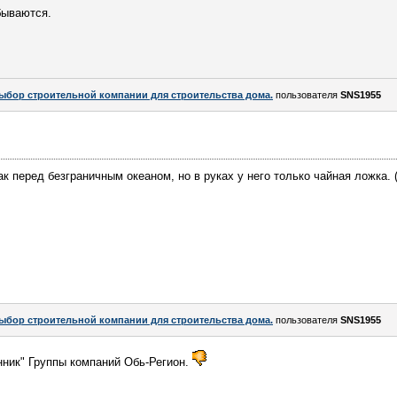
бываются.
ыбор строительной компании для строительства дома.
пользователя
SNS1955
к перед безграничным океаном, но в руках у него только чайная ложка.
ыбор строительной компании для строительства дома.
пользователя
SNS1955
нник" Группы компаний Обь-Регион.