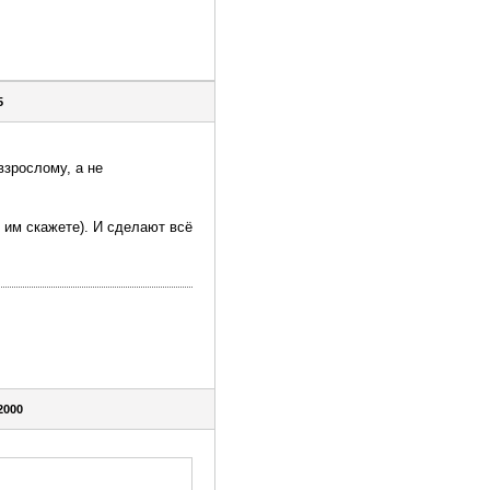
5
взрослому, а не
 им скажете). И сделают всё
2000