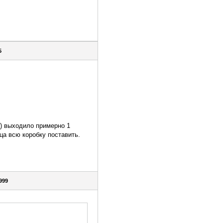
5
) выходило примерно 1
яца всю коробку поставить.
999