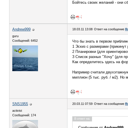
Бойтесь своих желаний - они с
Andrew999
18.03.11 13:08
Ответ на сообщение
R
guru
Сообщений: 6452
Что бы знать в первом приближ
1 Эскиз с размерами (прикинут
2 Планировки (для ориентирово
3 Список разных "Хочу" (для п
Как определитесь здесь на фор
Например считали двухэтажную
миллион (5 тыс. руб. / м2). Но
SNS1955
20.03.11 07:59
Ответ на сообщение
R
activist
Сообщений: 174
В ответ на:
Сообщение от
Andrew999