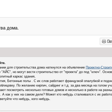
тва дома.
Пе
те.
ании для строительства дома наткнулся на объявление
Проектно-Строит
 "АЙС", но могут вести строительство от "проекта" до под "ключ". Осно
олитный каркас здания,
тия, Бетонные полы . С их слов работают французкой опалубкой и подн
блицовку. По желанию кирпич, сайдинг и т.д. за два месяца на голом уч
ают посмотреть несколько готовых домов и несколько в работе на разны
. А как у них на самом деле? Может кто нибудь сталкивался с их работо
етуйте что нибудь, кого нибудь.