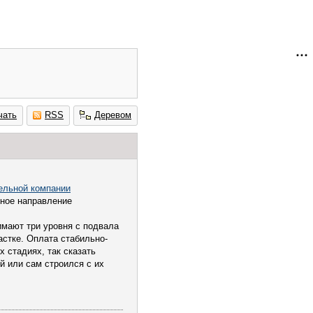
чать
RSS
Деревом
ельной компании
вное направление
имают три уровня с подвала
астке. Оплата стабильно-
х стадиях, так сказать
й или сам строился с их