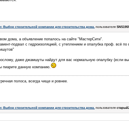
e: Выбор строительной компании для строительства дома.
пользователя
SNS195
вом дома, а объявление попалось на сайте "МастерСити".
мент-подвал с гидроизоляцией, с утеплением и опалубка проф. всё по 
амшутов"
зрослому, даже джамшуты найдут для вас нормальную опалубку (если вы
вы пиарите данную компанию.
тречная полоса, всегда чище и ровнее.
e: Выбор строительной компании для строительства дома.
пользователя
старый