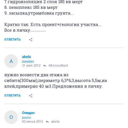
7.гидроизоляция 2 слоя 185 кв мерт
8. пеноплекс 185 кв мерт
9. засыпка,утрамбовка грунта...
Кратко так. Есть проект+геология участка...
Все в личку..............
ОТВЕТИТЬ
akela
A
member
31 мая 2012
AKonsulltant
нужно возвести два этажа из
сибита(300мм),периметр 6,3*6,3,высота 5,5м,на
клей,примерно 40 м3.Предложения в личку.
ОТВЕТИТЬ
Онидас
О
junior
02 июня 2012
akela