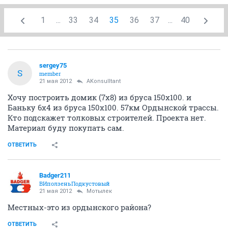
1
...
33
34
35
36
37
...
40
sergey75
S
member
21 мая 2012
AKonsulltant
Хочу построить домик (7х8) из бруса 150х100. и
Баньку 6х4 из бруса 150х100. 57км Ордынской трассы.
Кто подскажет толковых строителей. Проекта нет.
Материал буду покупать сам.
ОТВЕТИТЬ
Badger211
ВИползеньПодкустовый
21 мая 2012
Мотылек
Местных-это из ордынского района?
ОТВЕТИТЬ