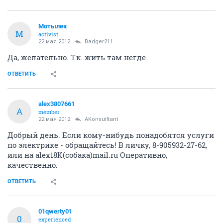
Мотылек
М
activist
22 мая 2012
Badger211
Да, желательно. Т.к. жить там негде.
ОТВЕТИТЬ
alex3807661
A
member
22 мая 2012
AKonsulltant
Добрый день. Если кому-нибудь понадобятся услуги
по электрике - обращайтесь! В личку, 8-905932-27-62,
или на alex18K(собака)mail.ru Оперативно,
качественно.
ОТВЕТИТЬ
01qwerty01
0
experienced