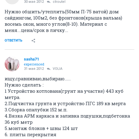
30 мая 2012
ctroutel
Нужно обшить/утеплить(50мм П-75 ватой) дом
сайдингом, 100м2, без фронтонов(крыша вальма)
восемь окон, много углов(8-10). Материал с
меня...цена/срок в личку...
ОТВЕТИТЬ
sasha71
experienced
31 мая 2012
VOLIA
ищу,сравниваю,выбираю.....
Нужно сделать :
1 Устройство котлована(грунт на участке) 443 куб
метра.
2.Подчистка грунта и устройство ПГС 189 кв мерта
3.Сборка опалубки 152 м.п.
4.Вязка АРМ каркаса и заливка подушки,подбетонка
36 куб метр
5.монтаж блоков + швы 124 шт
6. плиты перекрытия