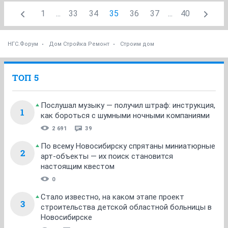
1
...
33
34
35
36
37
...
40
НГС.Форум
Дом Стройка Ремонт
Строим дом
ТОП 5
Послушал музыку — получил штраф: инструкция,
1
как бороться с шумными ночными компаниями
2 691
39
По всему Новосибирску спрятаны миниатюрные
2
арт-объекты — их поиск становится
настоящим квестом
0
Стало известно, на каком этапе проект
3
строительства детской областной больницы в
Новосибирске