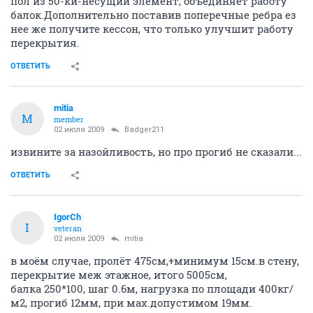
пол из 50-ки-несущий элемент, объединяет работу
балок.Дополнительно поставив поперечные ребра ез
нее же получите кессон, что только улучшит работу
перекрытия.
ОТВЕТИТЬ
mitia
M
member
02 июля 2009
Badger211
извините за назойливость, но про прогиб не сказали...
ОТВЕТИТЬ
IgorCh
I
veteran
02 июля 2009
mitia
в моём случае, пролёт 475см,+минимум 15см.в стену,
перекрытие меж этажное, итого 5005см,
балка 250*100, шаг 0.6м, нагрузка по площади 400кг/
м2, прогиб 12мм, при мах.допустимом 19мм.