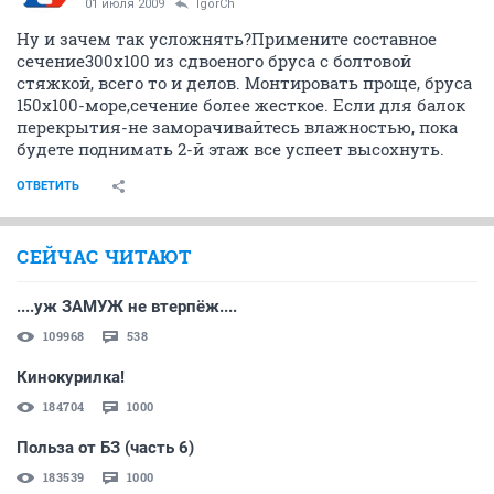
01 июля 2009
IgorCh
Ну и зачем так усложнять?Примените составное
сечение300х100 из сдвоеного бруса с болтовой
стяжкой, всего то и делов. Монтировать проще, бруса
150х100-море,сечение более жесткое. Если для балок
перекрытия-не заморачивайтесь влажностью, пока
будете поднимать 2-й этаж все успеет высохнуть.
ОТВЕТИТЬ
СЕЙЧАС ЧИТАЮТ
....уж ЗАМУЖ не втерпёж....
109968
538
Кинокурилка!
184704
1000
Польза от БЗ (часть 6)
183539
1000