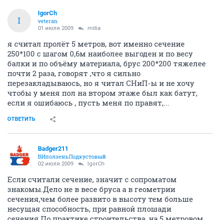
IgorCh
I
veteran
01 июля 2009
mitia
я считал пролёт 5 метров, вот именно сечение
250*100 с шагом 0,6м наиболее выгоден и по весу
балки и по объёму материала, брус 200*200 тяжелее
почти 2 раза, говорят ,что я сильно
перезакладываюсь, но я читал СНиП-ы и не хочу
чтобы у меня пол на втором этаже был как батут,
если я ошибаюсь , пусть меня по правят,...
ОТВЕТИТЬ
Badger211
ВИползеньПодкустовый
02 июля 2009
IgorCh
Если считали сечение, значит с сопроматом
знакомы.Дело не в весе бруса а в геометрии
сечения,чем более развито в высоту тем больше
несущая способность, при равной плошади
сечения.По практике строительства, на 5 метровом