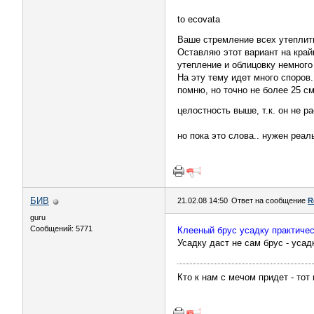
to ecovata
Ваше стремление всех утеплить
Оставляю этот вариант на крайн
утепление и облицовку немного 
На эту тему идет много споров.
помню, но точно не более 25 см
целостность выше, т.к. он не р
но пока это слова.. нужен реал
БИВ
21.02.08 14:50
Ответ на сообщение
R
guru
Сообщений: 5771
Клееный брус усадку практически
Усадку даст не сам брус - усад
Кто к нам с мечом придет - тот 