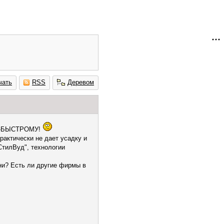
чать
RSS
Деревом
 ПО-БЫСТРОМУ!
практически не дает усадку и
СтилВуд", технологии
ни? Есть ли другие фирмы в