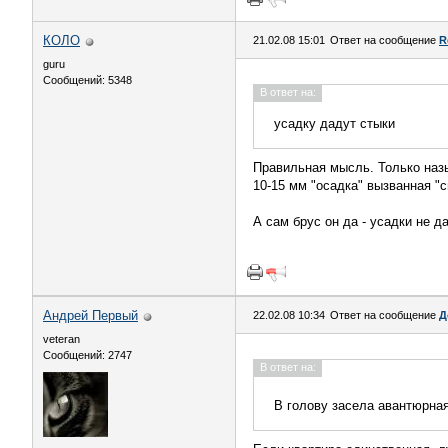
КОЛО
21.02.08 15:01
Ответ на сообщение
R
guru
Сообщений: 5348
В ответ на:
усадку дадут стыки
Правильная мысль. Только назы
10-15 мм "осадка" вызванная "
А сам брус он да - усадки не да
Андрей Первый
22.02.08 10:34
Ответ на сообщение
Д
veteran
Сообщений: 2747
В ответ на:
В голову засела авантюрная