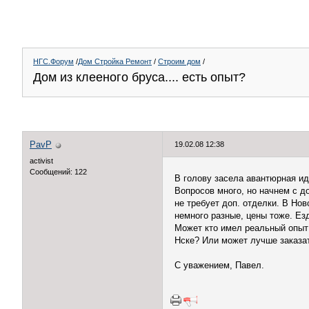
НГС.Форум
/
Дом Стройка Ремонт
/
Строим дом
/
Дом из клееного бруса.... есть опыт?
PavP
19.02.08 12:38
activist
Сообщений: 122
В голову засела авантюрная ид
Вопросов много, но начнем с дом
не требует доп. отделки. В Но
немного разные, цены тоже. Е
Может кто имел реальный опыт
Нске? Или может лучше заказат
С уважением, Павел.