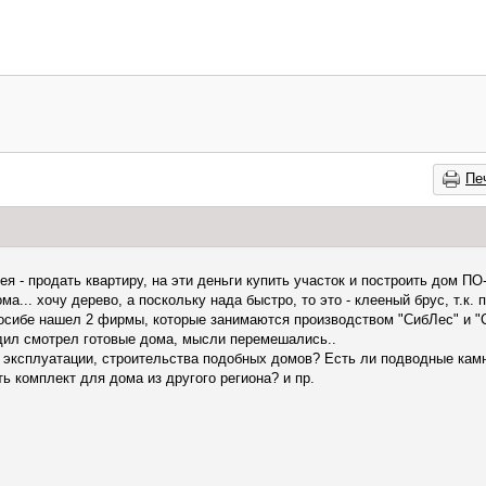
Пе
ея - продать квартиру, на эти деньги купить участок и построить дом
а... хочу дерево, а поскольку нада быстро, то это - клееный брус, т.к. 
восибе нашел 2 фирмы, которые занимаются производством "СибЛес" и "
здил смотрел готовые дома, мысли перемешались..
 эксплуатации, строительства подобных домов? Есть ли подводные кам
ь комплект для дома из другого региона? и пр.