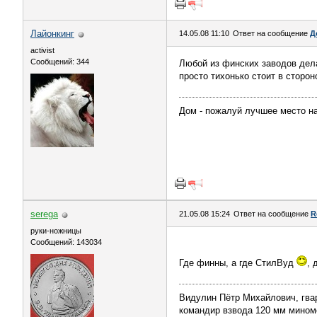
Лайонкинг
14.05.08 11:10
Ответ на сообщение
Д
activist
Сообщений: 344
Любой из финских заводов дела
просто тихонько стоит в сторон
Дом - пожалуй лучшее место на
serega
21.05.08 15:24
Ответ на сообщение
R
руки-ножницы
Сообщений: 143034
Где финны, а где СтилВуд
, 
Видулин Пётр Михайлович, гва
командир взвода 120 мм миномёт