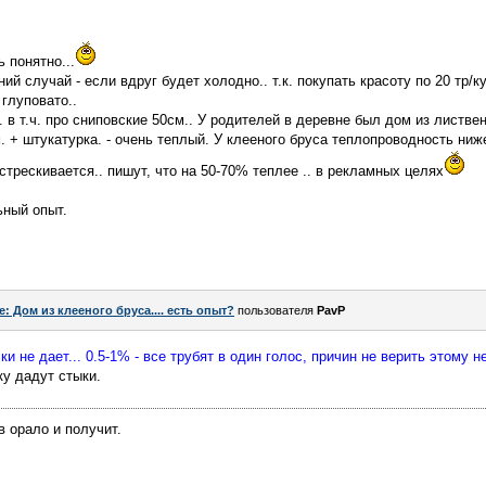
 понятно...
ий случай - если вдруг будет холодно.. т.к. покупать красоту по 20 тр/к
глуповато..
. в т.ч. про сниповские 50см.. У родителей в деревне был дом из листве
. + штукатурка. - очень теплый. У клееного бруса теплопроводность ниже
астрескивается.. пишут, что на 50-70% теплее .. в рекламных целях
ьный опыт.
e: Дом из клееного бруса.... есть опыт?
пользователя
PavP
 не дает... 0.5-1% - все трубят в один голос, причин не верить этому не
ку дадут стыки.
в орало и получит.