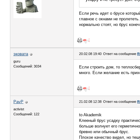
Если речь идет о брусе который
главное с окнами не пролететь
нормально стоят, но брус коне
эковата
20.02.08 19:40
Ответ на сообщение
R
guru
Сообщений: 3034
Если строить дом, то теплосбе
много. Если желание есть прих
PavP
21.02.08 12:38
Ответ на сообщение
R
activist
Сообщений: 122
to Akademik
Клееный брус усадку практическ
больше волнует его герметичнос
бревно или обычный брус.
Плохое качество видел, но тешу