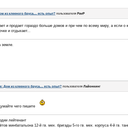
ом из клееного бруса.... есть опыт?
пользователя
PavP
ет и продает гораздо больше домов и при чем по всему миру, а если о
очке и отдыхает...
 земле.
e: Дом из клееного бруса.... есть опыт?
пользователя
Лайонкинг
думайте чего пишите
рдии лейтенант
ов минбатальона 12-й гв. мех. бригады 5-го гв. мех. корпуса 4-й гв. тан