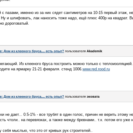
 с пазами, именно из за них сядет сантиметров на 10-15 первый этаж, н
. Ну и шлифовать, лак наносить тоже надо, ещё плюс 400р на квадрат. В
чно дороговатый.
e: Дом из клееного бруса.... есть опыт?
пользователя
Akademik
регающий. Из клееного бруса построить можно только с теплоизоляцией
одите на ярмарку 21-21 февраля. стенд 1006.
www.red.rood.ru
e: Дом из клееного бруса.... есть опыт?
пользователя
эковата
и не дает... 0.5-1% - все трубят в один голос, причин не верить этому н
ть чтоли.. на перевязках, а также между бревнами.. т.к. потом его уже 
 себя мыслью, что это от кривых рук строителей..