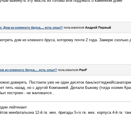
лучше выкинуть эту мысль из головы или подумать о каменном доме
e: Дом из клееного бруса.... есть опыт?
пользователя
Андрей Первый
треть дом из клееного бруса, которому почти 2 года. Замерю сколько 
ом из клееного бруса.... есть опыт?
пользователя
PavP
ожно доверять. Постоили уже не один десяток бань\коттеджей\санаторие
ет пять назад, но с другой Компанией. Делали Быкову (тогда хозяин Кра
был построен - не жаловался...
рдии лейтенант
ов минбатальона 12-й гв. мех. бригады 5-го гв. мех. корпуса 4-й гв. тан