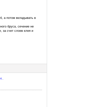
уб, а потом вкладывать в
нного бруса, сечение не
, за счет слоев клея и
т..