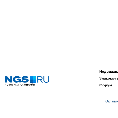
Недвижи
Знакомст
Форум
Оглавл