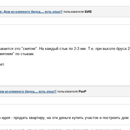
e: Дом из клееного бруса.... есть опыт?
пользователя
БИВ
вается это "смятие". На каждый стык по 2-3 мм. Т.е. при высоте бруса 
смятием" по стыкам.
ет.
ом из клееного бруса.... есть опыт?
пользователя
PavP
 идея - продать квартиру, на эти деньги купить участок и построить 