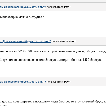
ом из клееного бруса.... есть опыт?
пользователя
PavP
комплектацию можно в студию?
e: Дом из клееного бруса.... есть опыт?
пользователя
zond
мер по осям 9200х8900 по осям, второй этаж мансардный, общая площа
 1 куб, плюс зарез чашек около 3тр/куб выходит. Монтаж 1.5-2.5тр/куб.
ом из клееного бруса.... есть опыт?
пользователя
PavP
 дома... хочу дерево, а поскольку нада быстро, то это - клееный брус, т.
делки.