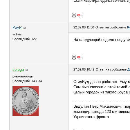
Если квартира единственная, 
PavP
22.02.08 11:30
Ответ на сообщение
R
activist
Сообщений: 122
На следующей неделе поеду смо
serega
27.02.08 10:42
Ответ на сообщение
Д
руки-ножницы
Сообщений: 143034
СтилВуд давно работает. Ему м
Сам был связанг с этой темой л
целый городок из такого бруса 
Видулин Пётр Михайлович, гва
командир взвода 120 мм миномёт
Украинского фронта.