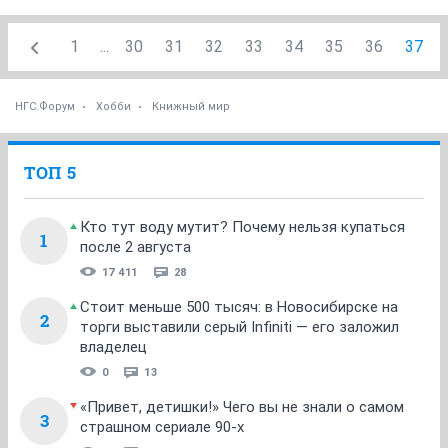
1
...
30
31
32
33
34
35
36
37
НГС.Форум
Хобби
Книжный мир
ТОП 5
Кто тут воду мутит? Почему нельзя купаться
1
после 2 августа
17 411
28
Стоит меньше 500 тысяч: в Новосибирске на
2
торги выставили серый Infiniti — его заложил
владелец
0
13
«Привет, детишки!» Чего вы не знали о самом
3
страшном сериале 90-х