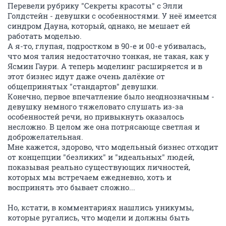
Перевели рубрику "Секреты красоты" с Элли
Голдстейн - девушки с особенностями. У неё имеется
синдром Дауна, который, однако, не мешает ей
работать моделью.
А я-то, глупая, подростком в 90-е и 00-е убивалась,
что моя талия недостаточно тонкая, не такая, как у
Ясмин Гаури. А теперь моделинг расширяется и в
этот бизнес идут даже очень далёкие от
общепринятых "стандартов" девушки.
Конечно, первое впечатление было неоднозначным -
девушку немного тяжеловато слушать из-за
особенностей речи, но привыкнуть оказалось
несложно. В целом же она потрясающе светлая и
доброжелательная.
Мне кажется, здорово, что модельный бизнес отходит
от концепции "безликих" и "идеальных" людей,
показывая реально существующих личностей,
которых мы встречаем ежедневно, хоть и
воспринять это бывает сложно...
Но, кстати, в комментариях нашлись уникумы,
которые ругались, что модели и должны быть