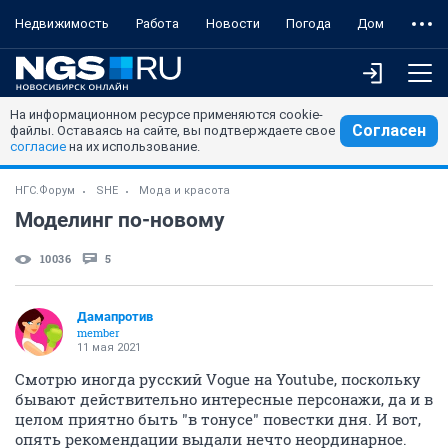
Недвижимость
Работа
Новости
Погода
Дом
На информационном ресурсе применяются cookie-
Согласен
файлы. Оставаясь на сайте, вы подтверждаете свое
согласие
на их использование.
НГС.Форум
SHE
Мода и красота
Моделинг по-новому
10036
5
Дамапротив
member
11 мая 2021
Смотрю иногда русский Vogue на Youtube, поскольку
бывают действительно интересные персонажи, да и в
целом приятно быть "в тонусе" повестки дня. И вот,
опять рекомендации выдали нечто неординарное.