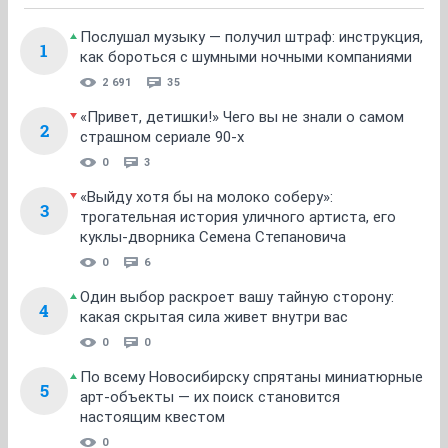
Послушал музыку — получил штраф: инструкция,
1
как бороться с шумными ночными компаниями
2 691
35
«Привет, детишки!» Чего вы не знали о самом
2
страшном сериале 90-х
0
3
«Выйду хотя бы на молоко соберу»:
3
трогательная история уличного артиста, его
куклы-дворника Семена Степановича
0
6
Один выбор раскроет вашу тайную сторону:
4
какая скрытая сила живет внутри вас
0
0
По всему Новосибирску спрятаны миниатюрные
5
арт-объекты — их поиск становится
настоящим квестом
0