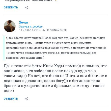
ОТВЕТИТЬ
Хелен
Зануда и вообще
14 ноября 2016
IdemNaVostok
а, так это ты Ингу видела (Hoda) Там еще это, как ее, декольте пальцев
должно было быть. Помню у нее зимние фото были (именно
Новосибирские, не Москва там какая-нибудь с невнятной оттепелью)
- и она четко наставляла, что ноги д.б. непременно голыми, без
колготок. Это самый шик!!)
Да, я тоже эти фоты Инги-Ходы помню)) и помню, что
она писала, что заболела после похода куда-то в
таком виде) Но нет, это была не Инга, и они были не в
лодочках с декольте, слава богу))) в ботинках типа
брогги и с укороченными брюками, а между - голые
ноги)
ОТВЕТИТЬ