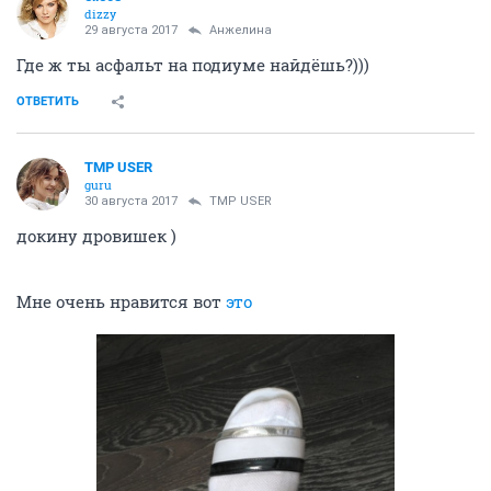
dizzy
29 августа 2017
Aнжелина
Где ж ты асфальт на подиуме найдёшь?)))
ОТВЕТИТЬ
TMP USER
guru
30 августа 2017
TMP USER
докину дровишек )
Мне очень нравится вот
это