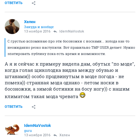
ОТВЕТИТЬ
Хелен
Зануда и вообще
13 ноября 2016
IdemNaVostok
С грустью вспоминаю про эти босоножки с носками... холода как-то
неожиданно резко наступили. Вот правильно TMP USER делает. Нужно
эпатировать публику пока есть время и возможности.
А я и сейчас к примеру видела дам, обутых "по моде",
когда голая щиколодка видна между обувью и
штанами)) особо продвинутым в моде погода - не
помеха)) странная мода однако - летом носки в
босоножки, а зимой ботинки на босу ногу)) с нашим
климатом такая мода чревата
ОТВЕТИТЬ
IdemNaVostok
guru
13 ноября 2016
Хелен