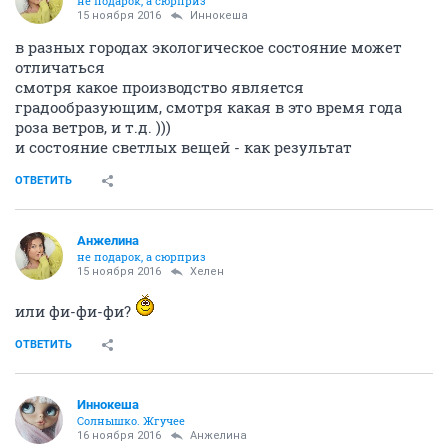
не подарок, а сюрприз
15 ноября 2016
Иннокеша
в разных городах экологическое состояние может
отличаться
смотря какое производство является
градообразующим, смотря какая в это время года
роза ветров, и т.д. )))
и состояние светлых вещей - как результат
ОТВЕТИТЬ
Aнжелина
не подарок, а сюрприз
15 ноября 2016
Хелен
или фи-фи-фи?
ОТВЕТИТЬ
Иннокеша
Солнышко. Жгучее
16 ноября 2016
Aнжелина