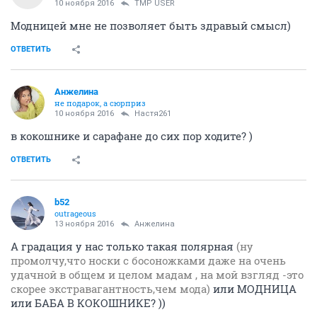
10 ноября 2016
TMP USER
Модницей мне не позволяет быть здравый смысл)
ОТВЕТИТЬ
Aнжелина
не подарок, а сюрприз
10 ноября 2016
Настя261
в кокошнике и сарафане до сих пор ходите? )
ОТВЕТИТЬ
b52
outrageous
13 ноября 2016
Aнжелина
А градация у нас только такая полярная
(ну
промолчу,что носки с босоножками даже на очень
удачной в общем и целом мадам , на мой взгляд -это
скорее экстравагантность,чем мода)
или МОДНИЦА
или БАБА В КОКОШНИКЕ? ))