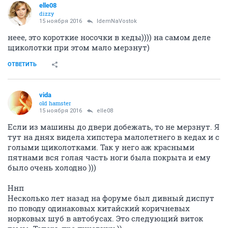
elle08
dizzy
15 ноября 2016
IdemNaVostok
неее, это короткие носочки в кеды)))) на самом деле
щиколотки при этом мало мерзнут)
ОТВЕТИТЬ
vida
old hamster
15 ноября 2016
elle08
Если из машины до двери добежать, то не мерзнут. Я
тут на днях видела хипстера малолетнего в кедах и с
голыми щиколотками. Так у него аж красными
пятнами вся голая часть ноги была покрыта и ему
было очень холодно )))
Ннп
Несколько лет назад на форуме был дивный диспут
по поводу одинаковых китайский коричневых
норковых шуб в автобусах. Это следующий виток