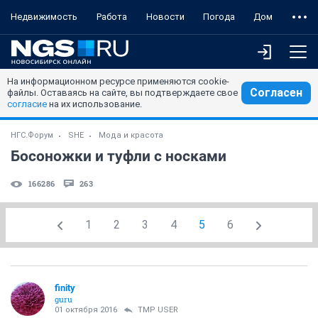
Недвижимость
Работа
Новости
Погода
Дом
На информационном ресурсе применяются cookie-
Согласен
файлы. Оставаясь на сайте, вы подтверждаете свое
согласие
на их использование.
НГС.Форум
SHE
Мода и красота
Босоножки и туфли с носками
166286
263
1
2
3
4
5
6
finity
guru
01 октября 2016
TMP USER