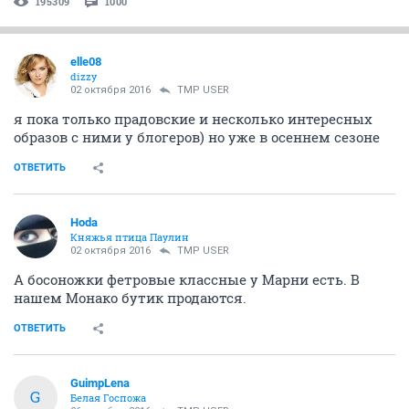
195309
1000
elle08
dizzy
02 октября 2016
TMP USER
я пока только прадовские и несколько интересных
образов с ними у блогеров) но уже в осеннем сезоне
ОТВЕТИТЬ
Hoda
Княжья птица Паулин
02 октября 2016
TMP USER
А босоножки фетровые классные у Марни есть. В
нашем Монако бутик продаются.
ОТВЕТИТЬ
GuimpLena
G
Белая Госпожа