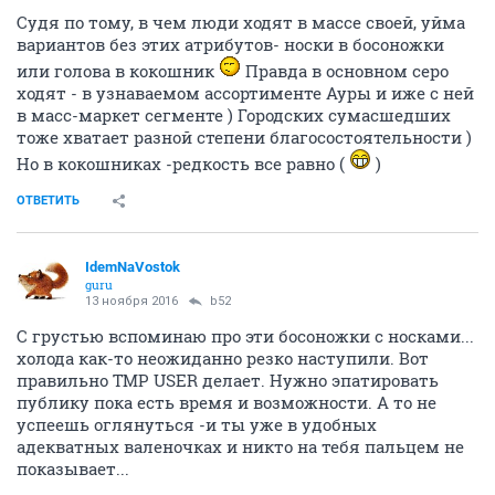
Судя по тому, в чем люди ходят в массе своей, уйма
вариантов без этих атрибутов- носки в босоножки
или голова в кокошник
Правда в основном серо
ходят - в узнаваемом ассортименте Ауры и иже с ней
в масс-маркет сегменте ) Городских сумасшедших
тоже хватает разной степени благосостоятельности )
Но в кокошниках -редкость все равно (
)
ОТВЕТИТЬ
IdemNaVostok
guru
13 ноября 2016
b52
С грустью вспоминаю про эти босоножки с носками...
холода как-то неожиданно резко наступили. Вот
правильно TMP USER делает. Нужно эпатировать
публику пока есть время и возможности. А то не
успеешь оглянуться -и ты уже в удобных
адекватных валеночках и никто на тебя пальцем не
показывает...