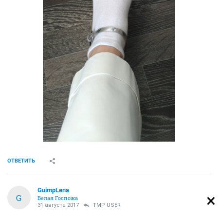
ОТВЕТИТЬ
GuimpLena
G
Белая Госпожа
31 августа 2017
TMP USER